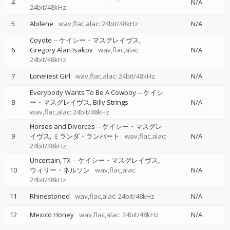
4
N/A
24bit/48kHz
5
Abilene
wav,flac,alac: 24bit/48kHz
N/A
Coyote
--
ケイシー・マスグレイヴス
6
Gregory Alan Isakov
wav,flac,alac:
N/A
24bit/48kHz
7
Loneliest Girl
wav,flac,alac: 24bit/48kHz
N/A
Everybody Wants To Be A Cowboy
--
ケイシ
8
ー・マスグレイヴス
Billy Strings
N/A
wav,flac,alac: 24bit/48kHz
Horses and Divorces
--
ケイシー・マスグレ
9
イヴス
ミランダ・ランバート
wav,flac,alac:
N/A
24bit/48kHz
Uncertain, TX
--
ケイシー・マスグレイヴス
10
ウィリー・ネルソン
wav,flac,alac:
N/A
24bit/48kHz
11
Rhinestoned
wav,flac,alac: 24bit/48kHz
N/A
12
Mexico Honey
wav,flac,alac: 24bit/48kHz
N/A