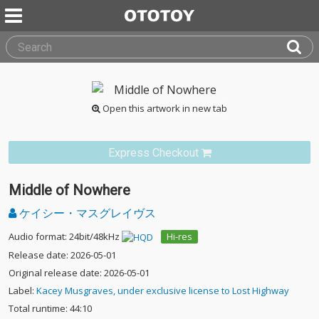
Open this artwork in new tab
Express Checkout
Middle of Nowhere
ケイシー・マスグレイヴス
Audio format: 24bit/48kHz
Hi-res
Release date: 2026-05-01
Original release date: 2026-05-01
Label:
Kacey Musgraves, under exclusive license to Lost Highway
Total runtime: 44:10