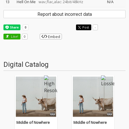
13
Hell On Me
wav,flac,alac: 24bit/48kHz
N/A
Report about incorrect data
Post
-
Embed
Like!
0
Digital Catalog
Middle of Nowhere
Middle of Nowhere