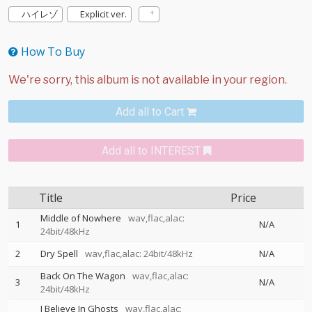
ハイレゾ
Explicit ver.
How To Buy
Add all to Cart
Add all to INTEREST
Title
Price
Middle of Nowhere
wav,flac,alac:
1
N/A
24bit/48kHz
2
Dry Spell
wav,flac,alac: 24bit/48kHz
N/A
Back On The Wagon
wav,flac,alac:
3
N/A
24bit/48kHz
I Believe In Ghosts
wav,flac,alac: