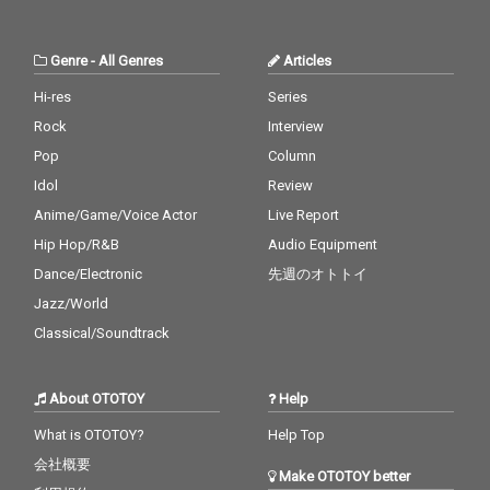
Genre
-
All Genres
Articles
Hi-res
Series
Rock
Interview
Pop
Column
Idol
Review
Anime/Game/Voice Actor
Live Report
Hip Hop/R&B
Audio Equipment
Dance/Electronic
先週のオトトイ
Jazz/World
Classical/Soundtrack
About OTOTOY
Help
What is OTOTOY?
Help Top
会社概要
Make OTOTOY better