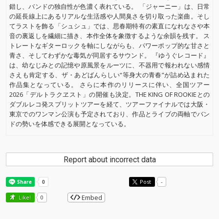
錯し、バンドの独自性が色濃く表れている。 「ジャーニー」は、日常
の延長線上にあるリアルな生活感や人間臭さを切り取った楽曲。そし
てラストを飾る「シュシュ」では、思春期特有の素直になれなさや本
音の裏返しを繊細に描き、本作全体を象徴するような余韻を残す。 ス
トレートなギターロックを軸にしながらも、パワーポップ的な甘さと
青さ、そしてわずかな毒気が同居するサウンド。 『ゆうぐレコード』
は、幼なじみとの記憶や原風景をルーツに、不器用で報われない感情
さえも肯定する、ザ・あどばんらしい“等身大の青春”が詰め込まれた
作品集となっている。 さらに本作のリリースに伴い、全国ツアー
2026「デルトラクヱスト」の開催も決定。THE KING OF ROOKIEとの
ダブルレコ発スプリットツアーを経て、ツアーファイナルでは大阪・
東京でのワンマン公演も予定されており、作品とライブの両軸でバン
ドの勢いを体感できる展開となっている。
Report about incorrect data
Post
-
Embed
Like!
0