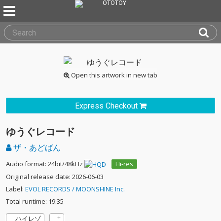
Open this artwork in new tab
Express Checkout
ゆうぐレコード
ザ・あどばん
Audio format: 24bit/48kHz
Hi-res
Original release date: 2026-06-03
Label:
EVOL RECORDS / MOONSHINE Inc.
Total runtime: 19:35
ハイレゾ