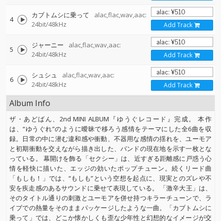
カブトムシに乗って
alac,flac,wav,aac:
4
24bit/48kHz
Add Track
ジャーニー
alac,flac,wav,aac:
5
24bit/48kHz
Add Track
シュシュ
alac,flac,wav,aac:
6
24bit/48kHz
Add Track
Album Info
ザ・あどばん、2nd MINI ALBUM『ゆうぐレコード』完成。 本作
は、“ゆうぐれ”のように曖昧で移ろう感情をテーマにした全6曲を収
録。日常の中に潜む違和感や衝動、不器用な感情の揺れを、ユーモア
と初期衝動を交えながら描き出した、バンドの現在地を示す一枚とな
っている。 幕開けを飾る「セクシー」は、近すぎる距離感に戸惑う心
情を軽快に描いた、エッジの効いたポップチューン。続くリード曲
「もしも！」では、“もしも”という空想を起点に、現実とのズレや不
安を疾走感のあるサウンドに乗せて表現している。 「激辛大王」は、
そのタイトル通りの刺激とユーモアを併せ持つキラーチューンで、ラ
イブでの熱量をそのままパッケージしたような一曲。「カブトムシに
乗って」では、どこか懐かしくも歪な少年性と幻想的なイメージが交