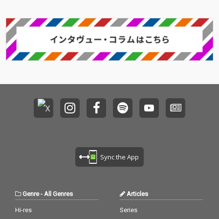
違和感や衝動、不器用
違和感や衝動、不器用
な感情の揺れを、ユー
な感情の揺れを、ユー
モアと初期衝動を交え
モアと初期衝動を交え
ながら描き出した、バ
ながら描き出した、バ
ンドの現在地を示す一
ンドの現在地を示す一
枚となっている。 幕開
枚となっている。 幕開
けを飾る「セクシー」
けを飾る「セクシー」
は、近すぎる距離感に
は、近すぎる距離感に
戸惑う心情を軽快に描
戸惑う心情を軽快に描
いた、エッジの効いた
いた、エッジの効いた
ポップチューン。続く
ポップチューン。続く
リード曲「もしも！」
リード曲「もしも！」
では、“もしも”という
では、“もしも”という
空想を起点に、現実と
空想を起点に、現実と
のズレや不安を疾走感
のズレや不安を疾走感
のあるサウンドに乗せ
のあるサウンドに乗せ
て表現している。 「激
て表現している。 「激
Sync the App
辛大王」は、そのタイ
辛大王」は、そのタイ
トル通りの刺激とユー
トル通りの刺激とユー
モアを併せ持つキラー
モアを併せ持つキラー
チューンで、ライブで
チューンで、ライブで
Genre
-
All Genres
Articles
の熱量をそのままパッ
の熱量をそのままパッ
ケージしたような一
ケージしたような一
Hi-res
Series
曲。「カブトムシに乗
曲。「カブトムシに乗