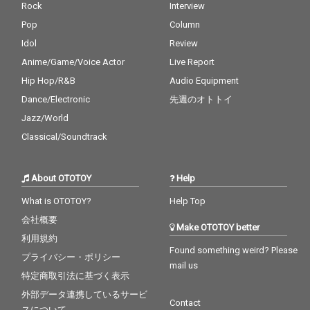
Rock
Interview
って」では、どこか懐
って」では、どこか懐
Pop
Column
かしくも歪な少年性と
かしくも歪な少年性と
幻想的なイメージが交
幻想的なイメージが交
Idol
Review
錯し、バンドの独自性
錯し、バンドの独自性
Anime/Game/Voice Actor
Live Report
が色濃く表れている。
が色濃く表れている。
「ジャーニー」は、日
「ジャーニー」は、日
Hip Hop/R&B
Audio Equipment
常の延長線上にあるリ
常の延長線上にあるリ
Dance/Electronic
先週のオトトイ
アルな生活感や人間臭
アルな生活感や人間臭
さを切り取った楽曲。
さを切り取った楽曲。
Jazz/World
そしてラストを飾る
そしてラストを飾る
Classical/Soundtrack
「シュシュ」では、思
「シュシュ」では、思
春期特有の素直になれ
春期特有の素直になれ
なさや本音の裏返しを
なさや本音の裏返しを
About OTOTOY
Help
繊細に描き、本作全体
繊細に描き、本作全体
を象徴するような余韻
を象徴するような余韻
What is OTOTOY?
Help Top
を残す。 ストレートな
を残す。 ストレートな
会社概要
ギターロックを軸にし
ギターロックを軸にし
Make OTOTOY better
ながらも、パワーポッ
ながらも、パワーポッ
利用規約
プ的な甘さと青さ、そ
プ的な甘さと青さ、そ
Found something weird? Please
プライバシー・ポリシー
してわずかな毒気が同
してわずかな毒気が同
mail us
居するサウンド。 『ゆ
居するサウンド。 『ゆ
特定商取引法に基づく表示
うぐレコード』は、幼
うぐレコード』は、幼
外部データ連携しているサービ
なじみとの記憶や原風
なじみとの記憶や原風
Contact
スについて