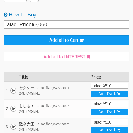
How To Buy
Add all to Cart
Add all to INTEREST
Title
Price
セクシー
alac,flac,wav,aac:
1
24bit/48kHz
Add Track
もしも！
alac,flac,wav,aac:
2
24bit/48kHz
Add Track
激辛大王
alac,flac,wav,aac:
3
24bit/48kHz
Add Track