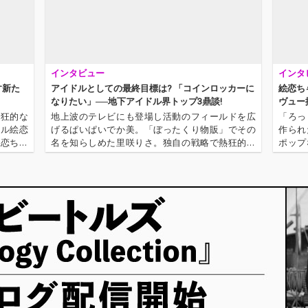
インタビュー
インタ
す新た
アイドルとしての最終目標は? 「コインロッカーに
絵恋ち
なりたい」──地下アイドル界トップ3鼎談!
ヴュー
熱狂的な
地上波のテレビにも登場し活動のフィールドを広
「ろっ
ドル絵恋
げるぱいぱいでか美。「ぼったくり物販」でその
作られ
絵恋ちゃ
名を知らしめた里咲りさ。独自の戦略で熱狂的な
ポップ
人のオタ
ファンを多く生み出し続ける絵恋ちゃん。強い個
ト、絵
ァン・ツ
性を放ちながら活動を続ける3人を集めて、鼎談を
跳びを
敢行。ファンとの距離感や、アイドル…
パフォ