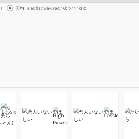
1
天狗
alac,flac,wav,aac: 16bit/44.1kHz