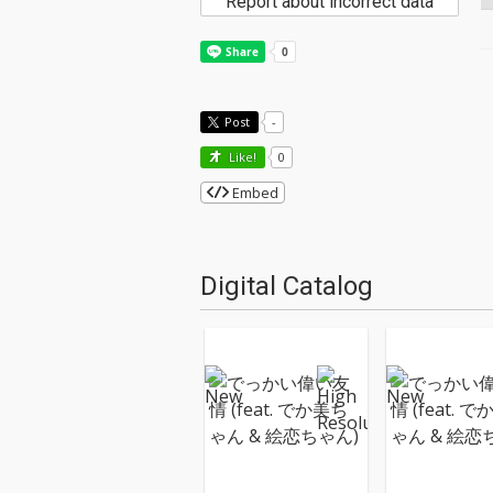
Report about incorrect data
Post
-
Like!
0
Embed
Digital Catalog