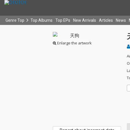
Genre Top
Top Albums
Top EPs
New Arrivals
Articles
News
Enlarge the artwork
A
O
L
T