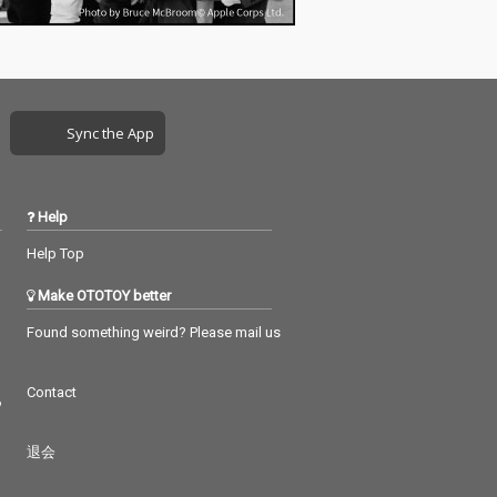
Sync the App
Help
Help Top
Make OTOTOY better
Found something weird? Please mail us
Contact
つ
退会