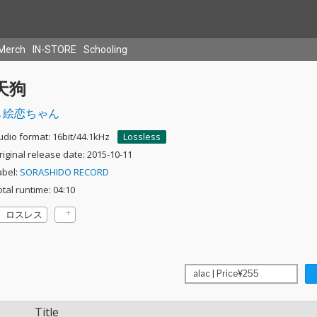
Merch
IN-STORE
Schooling
天狗
絵恋ちゃん
udio format: 16bit/44.1kHz
Lossless
riginal release date: 2015-10-11
abel:
SORASHIDO RECORD
otal runtime: 04:10
ロスレス
Title