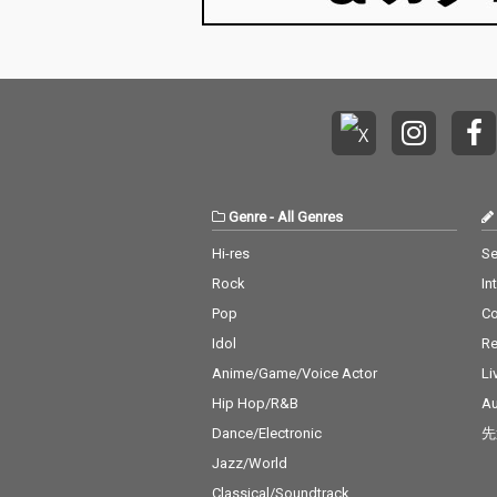
Genre
-
All Genres
Hi-res
Se
Rock
In
Pop
C
Idol
Re
Anime/Game/Voice Actor
Li
Hip Hop/R&B
Au
Dance/Electronic
先
Jazz/World
Classical/Soundtrack