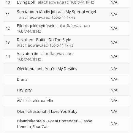
10
Living Doll
alac,flac,wav,aac: 16bit/44.1kHz
N/A
Sun tahdon tähtiin johtaa - My Special Angel
11
N/A
alac,flac,wav,aac: 16bit/44.1kHz
Pik-pik-pikkutyttösein
alac,flac,wav,aac:
12
N/A
16bit/44.1kHz
Diivaillen - Puttin' On The Style
13
N/A
alac,flac,wav,aac: 16bit/44.1kHz
Vaivaton tie
alac,flac,wav,aac:
14
N/A
16bit/44.1kHz
Olet kohtaloni - You're My Destiny
N/A
Diana
N/A
Pity, pity
N/A
Älä leiki rakkaudella
N/A
Olen rakastunut - I Love You Baby
N/A
Pilviinrakentaja - Great Pretender
--
Lasse
N/A
Liemola
Four Cats