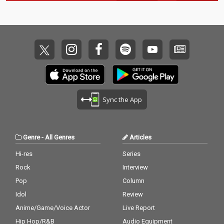
Sync the App
Genre
-
All Genres
Articles
Hi-res
Series
Rock
Interview
Pop
Column
Idol
Review
Anime/Game/Voice Actor
Live Report
Hip Hop/R&B
Audio Equipment