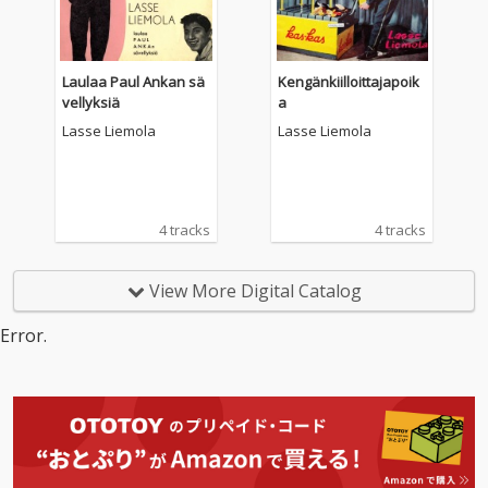
Laulaa Paul Ankan sä
Kengänkiilloittajapoik
vellyksiä
a
Lasse Liemola
Lasse Liemola
4 tracks
4 tracks
View More Digital Catalog
Error.