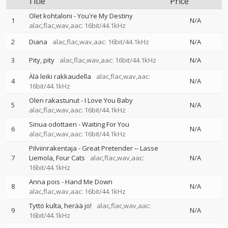
Title
Price
Olet kohtaloni - You're My Destiny
1
N/A
alac,flac,wav,aac: 16bit/44.1kHz
2
Diana
alac,flac,wav,aac: 16bit/44.1kHz
N/A
3
Pity, pity
alac,flac,wav,aac: 16bit/44.1kHz
N/A
Älä leiki rakkaudella
alac,flac,wav,aac:
4
N/A
16bit/44.1kHz
Olen rakastunut - I Love You Baby
5
N/A
alac,flac,wav,aac: 16bit/44.1kHz
Sinua odottaen - Waiting For You
6
N/A
alac,flac,wav,aac: 16bit/44.1kHz
Pilviinrakentaja - Great Pretender
--
Lasse
7
Liemola
Four Cats
alac,flac,wav,aac:
N/A
16bit/44.1kHz
Anna pois - Hand Me Down
8
N/A
alac,flac,wav,aac: 16bit/44.1kHz
Tyttö kulta, herää jo!
alac,flac,wav,aac:
9
N/A
16bit/44.1kHz