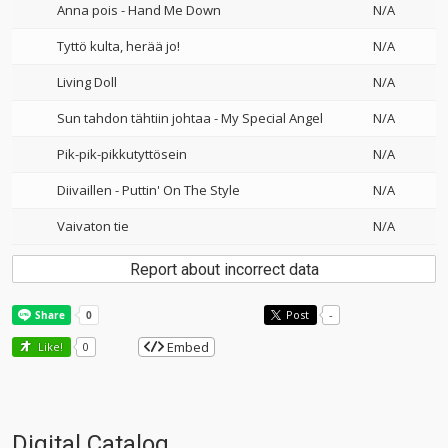
Anna pois - Hand Me Down
N/A
Tyttö kulta, herää jo!
N/A
Living Doll
N/A
Sun tahdon tähtiin johtaa - My Special Angel
N/A
Pik-pik-pikkutyttösein
N/A
Diivaillen - Puttin' On The Style
N/A
Vaivaton tie
N/A
Report about incorrect data
Post
-
Embed
Like!
0
Digital Catalog