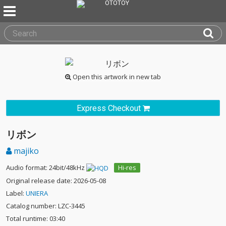
Open this artwork in new tab
Express Checkout
リボン
majiko
Audio format: 24bit/48kHz
Hi-res
Original release date: 2026-05-08
Label:
UNIERA
Catalog number: LZC-3445
Total runtime: 03:40