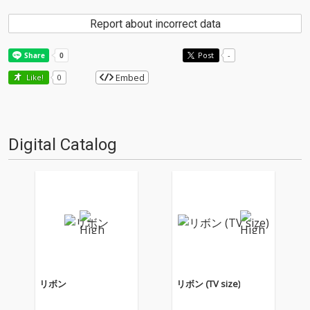
Report about incorrect data
Post
-
Embed
Like!
0
Digital Catalog
リボン
リボン (TV size)