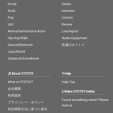
Hi-res
Series
Rock
Interview
Pop
Column
Idol
Review
Anime/Game/Voice Actor
Live Report
Hip Hop/R&B
Audio Equipment
Dance/Electronic
先週のオトトイ
Jazz/World
Classical/Soundtrack
About OTOTOY
Help
What is OTOTOY?
Help Top
会社概要
Make OTOTOY better
利用規約
Found something weird? Please
プライバシー・ポリシー
mail us
特定商取引法に基づく表示