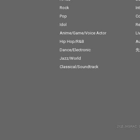
は異なるアプロ
Rock
In
空気感を持つ楽
収録。それぞれ
Pop
C
が交差すること
Idol
Re
れた楽曲たちは
進行形のダンス
Anime/Game/Voice Actor
Li
ジックシーンだ
Hip Hop/R&B
Au
く、新たな音楽
Dance/Electronic
先
可能性を映し出
る。 シリーズ全4作品
Jazz/World
の中盤を担う本
Classical/Soundtrack
参加アーティス
の成長と関係性
て“sessions
から生まれる化
を感じることが
作品となってい
許諾 JASRAC: 9