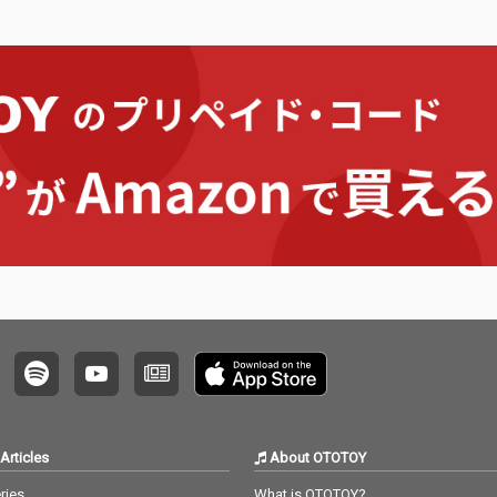
第3作と
4』。シリーズ第3作と
」がリリ
なる「Side-C」がリリ
ースされる。 “session
ラックメ
s”は、DJやトラックメ
代のク
イカーなど次世代のク
が集
リエイターたちが集
制作を
い、対話や共同制作を
現を生
通じて新たな表現を生
成プロ
み出していく育成プロ
は、そ
グラム。本作には、そ
たアー
の過程で出会ったアー
よるコ
ティストたちによるコ
楽曲を
ラボレーション楽曲を
S
収録している。 『SES
TION VO
SIONS COLLECTION VO
るコンピ
L.4』は、単なるコンピ
ではな
レーション作品ではな
クグラ
く、異なるバックグラ
持つア
ウンドや感性を持つア
が時間
ーティストたちが時間
生み出
を共有しながら生み出
でもあ
した創作の記録でもあ
Articles
About OTOTOY
る。 「Side-C」では、
ーズと
これまでのシリーズと
ries
What is OTOTOY?