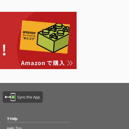
ら1975年)を集めてい
る。オリジナルアナロ
グテープからリマスタ
リング。
Sync the App
Help
Help Top