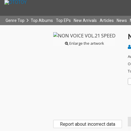
Genre Top
Top Albums
Top EPs
New Arrivals
Articles
News
Enlarge the artwork
A
O
T
Report about incorrect data