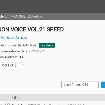
Merch
IN-STORE
Schooling
NON VOICE VOL.21 SPEED
Various Artists
udio format: 16bit/44.1kHz
Lossless
riginal release date: 2026-05-07
otal runtime: 83:41
ロスレス
Title