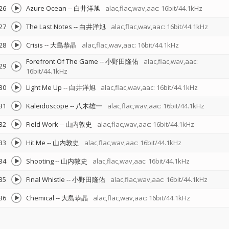
26
Azure Ocean
--
白井洋旭
alac,flac,wav,aac: 16bit/44.1kHz
27
The Last Notes
--
白井洋旭
alac,flac,wav,aac: 16bit/44.1kHz
28
Crisis
--
大島恭晶
alac,flac,wav,aac: 16bit/44.1kHz
Forefront Of The Game
--
小野田隆佑
alac,flac,wav,aac:
29
16bit/44.1kHz
30
Light Me Up
--
白井洋旭
alac,flac,wav,aac: 16bit/44.1kHz
31
Kaleidoscope
--
八木雄一
alac,flac,wav,aac: 16bit/44.1kHz
32
Field Work
--
山内敦史
alac,flac,wav,aac: 16bit/44.1kHz
33
Hit Me
--
山内敦史
alac,flac,wav,aac: 16bit/44.1kHz
34
Shooting
--
山内敦史
alac,flac,wav,aac: 16bit/44.1kHz
35
Final Whistle
--
小野田隆佑
alac,flac,wav,aac: 16bit/44.1kHz
36
Chemical
--
大島恭晶
alac,flac,wav,aac: 16bit/44.1kHz