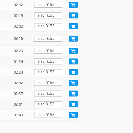
02:32
02:19
02:02
03:16
02:23
01:54
02:24
02:02
02:37
03:01
01:43