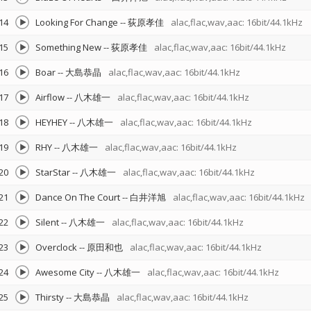
14
Looking For Change
--
荻原孝佳
alac,flac,wav,aac: 16bit/44.1kHz
15
Something New
--
荻原孝佳
alac,flac,wav,aac: 16bit/44.1kHz
16
Boar
--
大島恭晶
alac,flac,wav,aac: 16bit/44.1kHz
17
Airflow
--
八木雄一
alac,flac,wav,aac: 16bit/44.1kHz
18
HEYHEY
--
八木雄一
alac,flac,wav,aac: 16bit/44.1kHz
19
RHY
--
八木雄一
alac,flac,wav,aac: 16bit/44.1kHz
20
StarStar
--
八木雄一
alac,flac,wav,aac: 16bit/44.1kHz
21
Dance On The Court
--
白井洋旭
alac,flac,wav,aac: 16bit/44.1kHz
22
Silent
--
八木雄一
alac,flac,wav,aac: 16bit/44.1kHz
23
Overclock
--
原田和也
alac,flac,wav,aac: 16bit/44.1kHz
24
Awesome City
--
八木雄一
alac,flac,wav,aac: 16bit/44.1kHz
25
Thirsty
--
大島恭晶
alac,flac,wav,aac: 16bit/44.1kHz