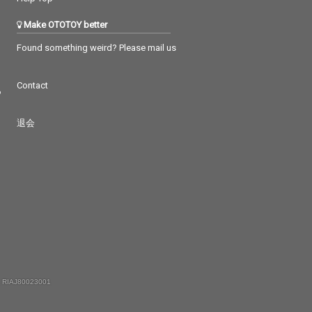
Make OTOTOY better
Found something weird? Please mail us
Contact
つ
退会
 RIAJ80023001