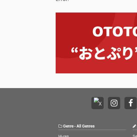
4』。シリーズ
なる「Side-C
ースされる。 “session
s”は、DJやト
イカーなど次世
リエイターたち
い、対話や共同
通じて新たな表
み出していく育
グラム。本作に
の過程で出会っ
ティストたちに
ラボレーション
収録している。 『SE
SIONS COLLEC
L.4』は、単な
レーション作品
く、異なるバッ
ウンドや感性を
ーティストたち
を共有しながら
した創作の記録
Genre
-
All Genres
る。 「Side-C」では、
これまでのシリ
Hi-res
Se