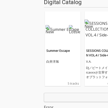
Digital Catalog
Summer Escape
SESSIONS COL
N VOL.4 / Side-
白井洋旭
V.A.
DJ／ビートメイ
icaxxxが主宰
オプラットフォ
「Tokyo Commu
5 tracks
adio」の育成
ム“sessions
れたデジタルコ
ーションEP『SE
S COLLECTION 
Error.