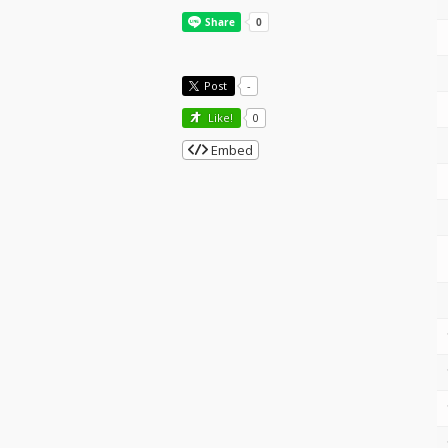
Post
-
Like!
0
Embed