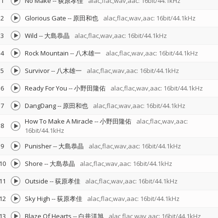
1
No Make
--
荻原孝佳
alac,flac,wav,aac: 16bit/44.1kHz
2
Glorious Gate
--
原田和也
alac,flac,wav,aac: 16bit/44.1kHz
3
Wild
--
大島恭晶
alac,flac,wav,aac: 16bit/44.1kHz
4
Rock Mountain
--
八木雄一
alac,flac,wav,aac: 16bit/44.1kHz
5
Survivor
--
八木雄一
alac,flac,wav,aac: 16bit/44.1kHz
6
Ready For You
--
小野田隆佑
alac,flac,wav,aac: 16bit/44.1kHz
7
DangDang
--
原田和也
alac,flac,wav,aac: 16bit/44.1kHz
How To Make A Miracle
--
小野田隆佑
alac,flac,wav,aac:
8
16bit/44.1kHz
9
Punisher
--
大島恭晶
alac,flac,wav,aac: 16bit/44.1kHz
10
Shore
--
大島恭晶
alac,flac,wav,aac: 16bit/44.1kHz
11
Outside
--
荻原孝佳
alac,flac,wav,aac: 16bit/44.1kHz
12
Sky High
--
荻原孝佳
alac,flac,wav,aac: 16bit/44.1kHz
13
Blaze Of Hearts
--
白井洋旭
alac,flac,wav,aac: 16bit/44.1kHz