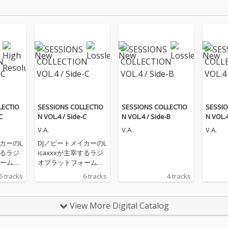
LECTIO
SESSIONS COLLECTIO
SESSIONS COLLECTIO
SESSIO
C
N VOL.4 / Side-C
N VOL.4 / Side-B
N VOL.4
V.A.
V.A.
V.A.
カーのL
DJ／ビートメイカーのL
するラジ
icaxxxが主宰するラジ
ーム
オプラットフォーム
nity R
「Tokyo Community R
6 tracks
6 tracks
4 tracks
プログラ
adio」の育成プログラ
”から生ま
ム“sessions”から生ま
ンピレ
れたデジタルコンピレ
View More Digital Catalog
SSION
ーションEP『SESSION
VOL.
S COLLECTION VOL.