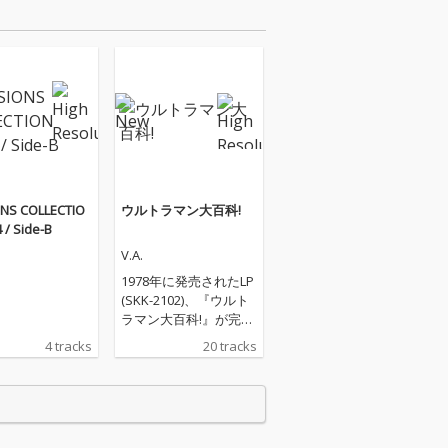
NS COLLECTIO
ウルトラマン大百科!
 / Side-B
V.A.
1978年に発売されたLP
(SKK-2102)、『ウルト
ラマン大百科!』が完全
復刻。内容は、ウルト
4 tracks
20 tracks
ラQからウルトラマン
レオまでの主題歌集。
ウルトラQからウルト
ラマンレオまでの昭和
第1期~第2期(1966年か