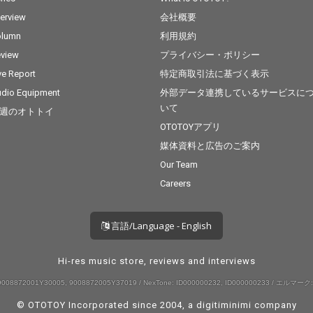
ーチや
は異なるアプローチや
terview
会社概要
曲群を
空気感を持つ楽曲群を
の個性
収録。それぞれの個性
olumn
利用規約
で生ま
が交差することで生ま
view
プライバシー・ポリシー
、現在
れた楽曲たちは、現在
ミュー
進行形のダンスミュー
ve Report
特定商取引法に基づく表示
けでな
ジックシーンだけでな
dio Equipment
外部データ連携しているサービスに
表現の
く、新たな音楽表現の
いて
週のオトトイ
してい
可能性を映し出してい
る。 シリーズ全4作品
OTOTOYアプリ
作は、
の中盤を担う本作は、
媒体資料と広告のご案内
トたち
参加アーティストたち
Our Team
、そし
の成長と関係性、そし
”という場
て“sessions”という場
Careers
学反応
から生まれる化学反応
できる
を感じることができる
る。
作品となっている。
言語/Language - English
Hi-res music store, reviews and interviews
008872001Y30005, 9008872005Y37019 / NexTone: ID000000232, ID000000233 / エルマーク:
© OTOTOY Incorporated since 2004, a
digitiminimi
company