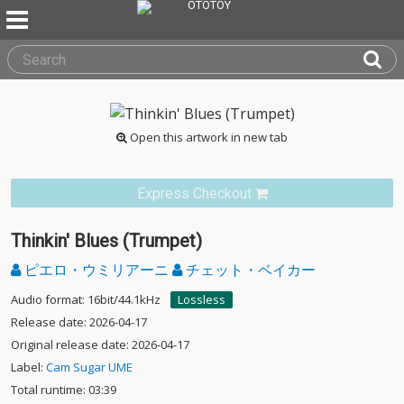
Open this artwork in new tab
Express Checkout
Thinkin' Blues (Trumpet)
ピエロ・ウミリアーニ
チェット・ベイカー
Audio format: 16bit/44.1kHz
Lossless
Release date: 2026-04-17
Original release date: 2026-04-17
Label:
Cam Sugar UME
Total runtime: 03:39