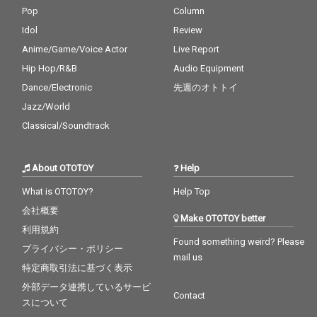
Pop
Column
Idol
Review
Anime/Game/Voice Actor
Live Report
Hip Hop/R&B
Audio Equipment
Dance/Electronic
先週のオトトイ
Jazz/World
Classical/Soundtrack
About OTOTOY
Help
What is OTOTOY?
Help Top
会社概要
Make OTOTOY better
利用規約
Found something weird? Please
プライバシー・ポリシー
mail us
特定商取引法に基づく表示
外部データ連携しているサービ
Contact
スについて