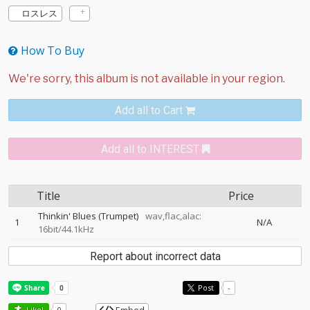
ロスレス
How To Buy
Add all to Cart
Add all to INTEREST
Title
Price
Thinkin' Blues (Trumpet)
wav,flac,alac:
1
N/A
16bit/44.1kHz
Report about incorrect data
Post
-
Like!
0