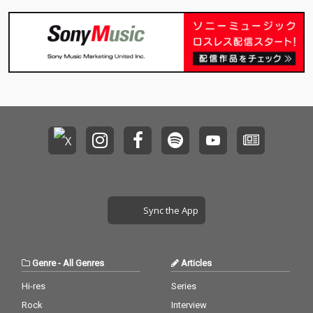
Sync the App
Genre
-
All Genres
Articles
Hi-res
Series
Rock
Interview