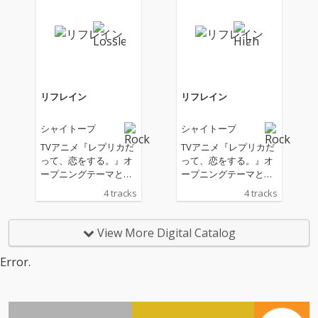
初のライブ音源作品と
初のライブ音源作品と
なる本作には全18曲を
なる本作には全18曲を
収録。インディーズ時
収録。インディーズ時
代からライブで披露さ
代からライブで披露さ
れ、ファンの間で人気
れ、ファンの間で人気
を集めてきた「river」
を集めてきた「river」
は、本作で初めて音源
は、本作で初めて音源
リフレイン
リフレイン
化される。
化される。
シャイトープ
シャイトープ
TVアニメ『レプリカだ
TVアニメ『レプリカだ
って、恋をする。』オ
って、恋をする。』オ
ープニングテーマとし
ープニングテーマとし
て書き下ろされた「リ
て書き下ろされた「リ
4 tracks
4 tracks
フレイン」は、大切な
フレイン」は、大切な
存在へのピュアな想い
存在へのピュアな想い
に、切なさと儚さが滲
に、切なさと儚さが滲
View More Digital Catalog
む。3人の音にストリ
む。3人の音にストリ
ングスが絡み合うこと
ングスが絡み合うこと
Error.
で、美しくエモーショ
で、美しくエモーショ
ナルな世界が広がる楽
ナルな世界が広がる楽
曲。
曲。