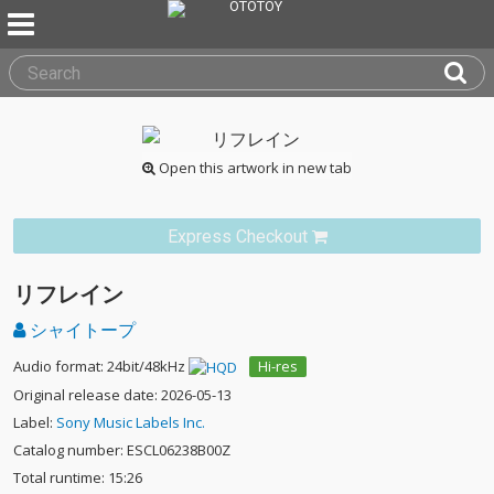
Open this artwork in new tab
Express Checkout
リフレイン
シャイトープ
Audio format: 24bit/48kHz
Hi-res
Original release date: 2026-05-13
Label:
Sony Music Labels Inc.
Catalog number: ESCL06238B00Z
Total runtime: 15:26