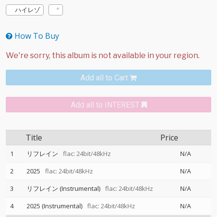
ハイレゾ
How To Buy
Add all to Cart
Add all to INTEREST
Title
Price
1
リフレイン
flac: 24bit/48kHz
N/A
2
2025
flac: 24bit/48kHz
N/A
3
リフレイン (Instrumental)
flac: 24bit/48kHz
N/A
4
2025 (Instrumental)
flac: 24bit/48kHz
N/A