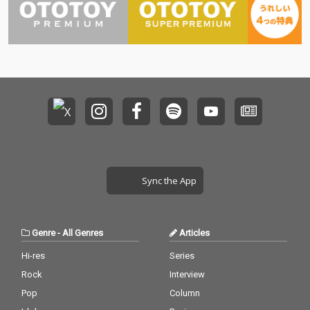
Sync the App
Genre
-
All Genres
Articles
Hi-res
Series
Rock
Interview
Pop
Column