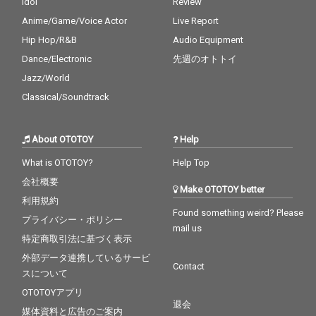
Idol
Review
Anime/Game/Voice Actor
Live Report
Hip Hop/R&B
Audio Equipment
Dance/Electronic
先週のオトトイ
Jazz/World
Classical/Soundtrack
About OTOTOY
Help
What is OTOTOY?
Help Top
会社概要
Make OTOTOY better
利用規約
Found something weird? Please
プライバシー・ポリシー
mail us
特定商取引法に基づく表示
外部データ連携しているサービ
Contact
スについて
OTOTOYアプリ
退会
媒体資料と広告のご案内