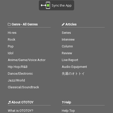
Sync the App
Genre
-
All Genres
Articles
Hi-res
Series
Rock
Interview
Pop
Column
Idol
Review
Anime/Game/Voice Actor
Live Report
Hip Hop/R&B
Audio Equipment
Dance/Electronic
先週のオトトイ
Jazz/World
Classical/Soundtrack
About OTOTOY
Help
What is OTOTOY?
Help Top