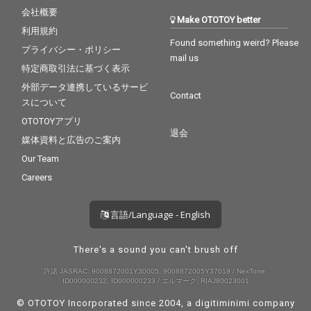
会社概要
Make OTOTOY better
利用規約
Found something weird? Please
プライバシー・ポリシー
mail us
特定商取引法に基づく表示
外部データ連携しているサービ
Contact
スについて
OTOTOYアプリ
退会
媒体資料と広告のご案内
Our Team
Careers
言語/Language - English
There's a sound you can't brush off
許諾 JASRAC: 9008872001Y30005, 9008872005Y37019 / NexTone:
ID000000232, ID000000233 / エルマーク: RIAJ80023001
© OTOTOY Incorporated since 2004, a
digitiminimi
company