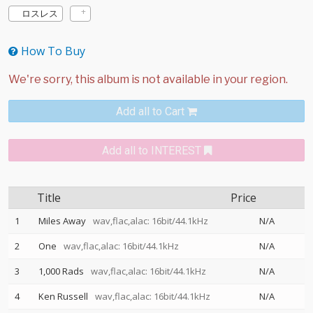
ロスレス
How To Buy
Add all to Cart
Add all to INTEREST
Title
Price
1
Miles Away
wav,flac,alac: 16bit/44.1kHz
N/A
2
One
wav,flac,alac: 16bit/44.1kHz
N/A
3
1,000 Rads
wav,flac,alac: 16bit/44.1kHz
N/A
4
Ken Russell
wav,flac,alac: 16bit/44.1kHz
N/A