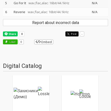
5
Go For It
wav,flac,alac: 16bit/44.1kHz
N/A
6
Reverie
wav,flac,alac: 16bit/44.1kHz
N/A
Report about incorrect data
Post
-
Embed
Like!
0
Digital Catalog