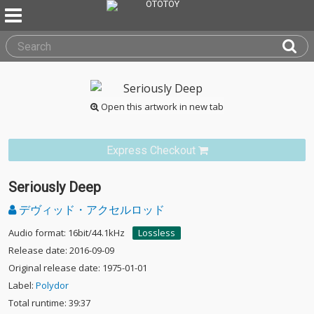
Open this artwork in new tab
Express Checkout
Seriously Deep
デヴィッド・アクセルロッド
Audio format: 16bit/44.1kHz
Lossless
Release date: 2016-09-09
Original release date: 1975-01-01
Label:
Polydor
Total runtime: 39:37