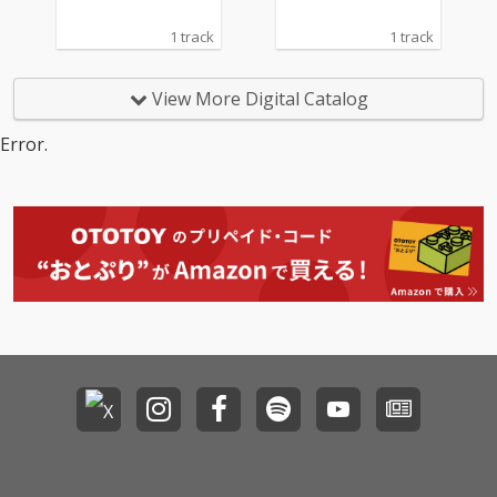
1 track
1 track
View More Digital Catalog
Error.