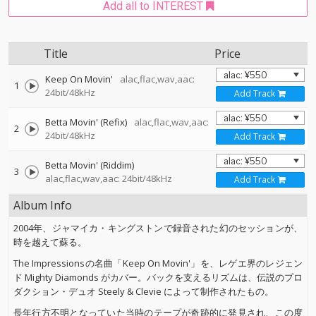
Add all to INTEREST
Title
Price
Keep On Movin'
alac,flac,wav,aac:
1
24bit/48kHz
Add Track
Betta Movin' (Refix)
alac,flac,wav,aac:
2
24bit/48kHz
Add Track
Betta Movin' (Riddim)
3
alac,flac,wav,aac: 24bit/48kHz
Add Track
Album Info
2004年、ジャマイカ・キングストンで録音された幻のセッションが、
時を越えて蘇る。
The Impressionsの名曲「Keep On Movin'」を、レゲエ界のレジェン
ド Mighty Diamonds がカバー。バックを支えるリズムは、伝説のプロ
ダクション・デュオ Steely & Clevie によって制作されたもの。
長年行方不明となっていた当時のテープが奇跡的に発見され、この度