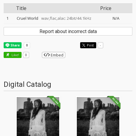
Title
Price
1
Cruel World
wav,flac,alac: 24bit/44.1kHz
N/A
Report about incorrect data
Post
-
Embed
Like!
0
Digital Catalog