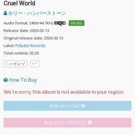
Cruel World
ホリー・ハンバーストーン
Audio format: 24bit/44.1kHz
Hi-res
Release date: 2026-03-13
Original release date: 2026-03-13
Label:
Polydor Records
Total runtime: 03:26
ハイレゾ
How To Buy
Add all to Cart
Add all to INTEREST