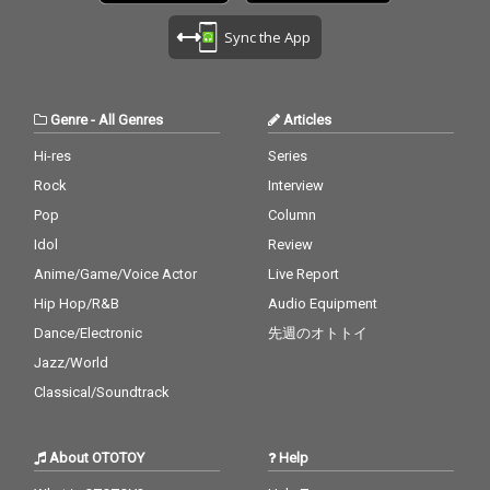
Sync the App
Genre
-
All Genres
Articles
Hi-res
Series
Rock
Interview
Pop
Column
Idol
Review
Anime/Game/Voice Actor
Live Report
Hip Hop/R&B
Audio Equipment
Dance/Electronic
先週のオトトイ
Jazz/World
Classical/Soundtrack
About OTOTOY
Help