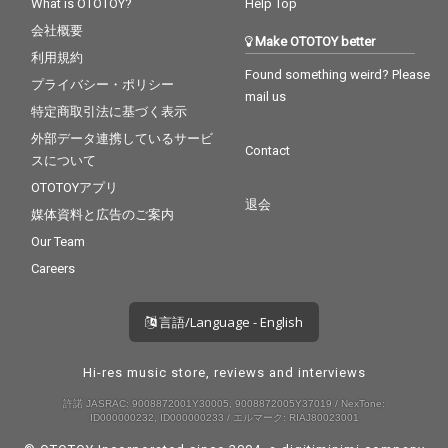
What is OTOTOY?
Help Top
会社概要
Make OTOTOY better
利用規約
Found something weird? Please
プライバシー・ポリシー
mail us
特定商取引法に基づく表示
外部データ連携しているサービ
Contact
スについて
OTOTOYアプリ
退会
媒体資料と広告のご案内
Our Team
Careers
言語/Language - English
Hi-res music store, reviews and interviews
許諾 JASRAC: 9008872001Y30005, 9008872005Y37019 / NexTone:
ID000000232, ID000000233 / エルマーク: RIAJ80023001