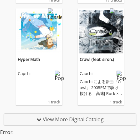
1 track
17 tracks
てt+pazolite、Synthio
n、tekaluによるパワ
フルなリミックスを収
録。
Hyper Math
Crawl (feat. siron.)
Capchii
Capchii
Capchiiによる新曲「Cr
awl」 200BPMで駆け
抜ける、高速J-Rock × H
yper Popチューン。 散
1 track
1 track
らかった部屋から飛び
出し、混沌とノイズの
中で、自分だけの音と
View More Digital Catalog
言葉を探していく。 崩
れた過去、不安、未完
Error.
成な今日さえも抱えな