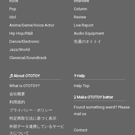
Rock
Interview
Pop
Column
Idol
Review
Anime/Game/Voice Actor
Live Report
Hip Hop/R&B
Audio Equipment
Dance/Electronic
先週のオトトイ
Jazz/World
Classical/Soundtrack
About OTOTOY
Help
What is OTOTOY?
Help Top
会社概要
Make OTOTOY better
利用規約
Found something weird? Please
プライバシー・ポリシー
mail us
特定商取引法に基づく表示
外部データ連携しているサービ
Contact
スについて