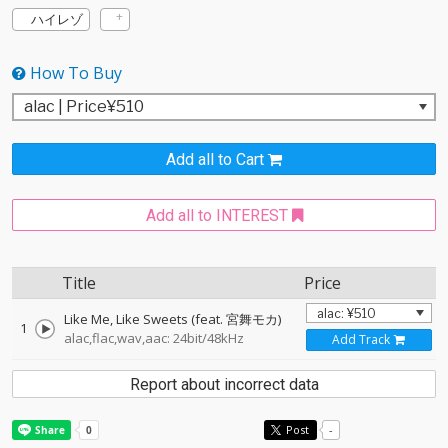
ハイレゾ
How To Buy
Add all to Cart
Add all to INTEREST
Title
Price
Like Me, Like Sweets (feat. 宮舞モカ)
1
alac,flac,wav,aac: 24bit/48kHz
Add Track
Report about incorrect data
Post
-