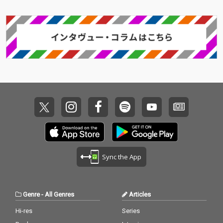
がら、それでも前へ這
い進むように鳴らされ
る一曲。 siron.の鋭く
エモーショナルな歌声
と、Capchiiらしい緻密
で攻撃的なサウンドが
交差する、衝動と再生
のロックナンバー。
「Crawl」、ぜひお聴
きください。
Sync the App
Genre
-
All Genres
Articles
Hi-res
Series