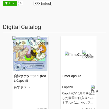
Embed
Like!
0
Digital Catalog
合法サボタージュ (fea
TimeCapsule
t. Capchii)
あずきうい
Capchii
Capchiiの10周年を記念
した豪華18曲入りベス
トアルバム。セルフリ
ミックス、新曲、そし