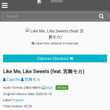
Open this artwork in new tab
Express Checkout
Like Me, Like Sweets (feat. 宮舞モカ)
Capchii
宮舞モカ
Audio format: 24bit/48kHz
Hi-res
Original release date: 2026-02-14
Label:
Popism
Total runtime: 02:29