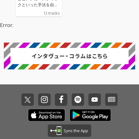
レンジで美しいサウン
レンジで美しいサウン
クといった手法を自由
ドが飛び出す。作品に
ドが飛び出す。作品に
に操り、緻密に、時に
12 tracks
登場する「長い音」の
登場する「長い音」の
は大胆に提示するtomz
主人公達(キャスト)は
主人公達（キャスト）
uin h。そのサウンドは
Error.
とてもユニーク。日本
はとてもユニーク。日
決して実験的でも、ノ
屈指のミュージカル・
本屈指のミュージカ
イジーなものではなく
ソー演奏家・音楽家、
ル・ソー演奏家・音楽
エレクトロニカ、音響
サキタハヂメによるノ
家、サキタハヂメによ
派、アバンギャルド、
コギリ演奏、雅楽界か
るノコギリ演奏、雅楽
テクノ、アンビエント
ら先鋭的演奏家 石川 高
界から先鋭的演奏家 石
といったジャンルの垣
による笙の演奏、クラ
川 高による笙の演奏、
根を超えた、恍惚感漂
シック音楽界から作曲
クラシック音楽界から
うエレクトロ。2003年
家でもある筒井香織に
作曲家でもある筒井香
初頭からの1年間、プ
よるクラリネット演
織によるクラリネット
ライベート・スタジ
奏、映画界からスーパ
演奏、映画界からスー
オ、NYでのセッション
ーヴァイジング・サウ
パーヴァイジング・サ
を行き来して練り上げ
ンドエディター勝俣ま
ウンドエディター勝俣
られた本作品は、一貫
さとしによるSound F
まさとしによるSound
したテーマの元、肉体
X、Yuji Ohno & Lupinti
FX、Yuji Ohno & Lupin
的であり、メランコリ
c Fiveメンバーとして
tic Fiveメンバーとして
ックであり、そしてせ
頭角を現した天才ギタ
頭角を現した天才ギタ
つなく、聴く人間を魅
リスト和泉聡志による
リスト和泉聡志による
了する。プロデューサ
Sync the App
エレクトリック・ギタ
エレクトリック・ギタ
ーには日本が誇る鬼