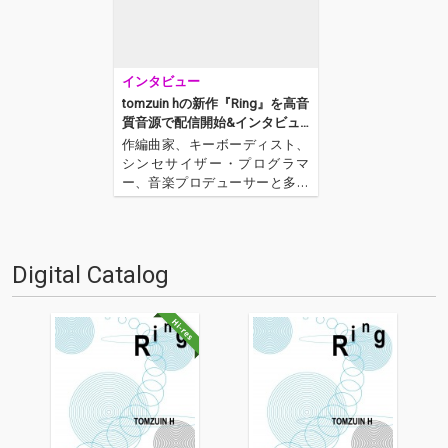
インタビュー
tomzuin hの新作『Ring』を高音
質音源で配信開始&インタビュ
ー! 2週間限定フリー音源有り!
作編曲家、キーボーディスト、
シンセサイザー・プログラマ
ー、音楽プロデューサーと多彩
な顔を持つ、エレクトロニッ
ク・アーティスト、TOMZUIN
H。彼が1stアルバム『bird peo
ple』から実に9年振りに、長い
Digital Catalog
沈黙を破っての新作『Ring』を
リリースし…