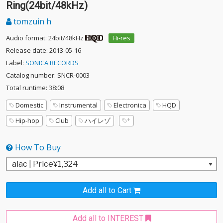
Ring(24bit/48kHz)
tomzuin h
Audio format: 24bit/48kHz
Hi-res
Release date: 2013-05-16
Label:
SONICA RECORDS
Catalog number: SNCR-0003
Total runtime: 38:08
Domestic
Instrumental
Electronica
HQD
Hip-hop
Club
ハイレゾ
How To Buy
Add all to Cart
Add all to INTEREST