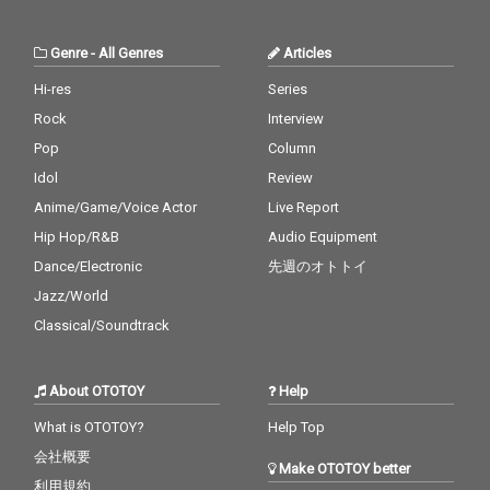
ー、愛機Prophet-5に
ー、愛機Prophet-5に
才、ホッピー神山を迎
よるトリッキーなポリ
よるトリッキーなポリ
え、tomzuin hとの共
フォニーなど。繋がる
フォニーなど。繋がる
同プロデュース。参加
Genre
-
All Genres
Articles
長い音にこめられた壮
長い音にこめられた壮
ミュージシャンには”P
大な物語と宇宙を楽曲
大な物語と宇宙を楽曲
encilina”奏者 Bradford
Hi-res
Series
として描き出した作品
として描き出した作品
Reed (NY)、世界的女性
Rock
Interview
集。
集。
シンガー・Jadranka、
Pop
Column
ギタリスト・バンドウ
ジロウ、原田郁子（ク
Idol
Review
ラムボン）らを迎え、
Anime/Game/Voice Actor
Live Report
その音楽、質感をさら
に高め、具現化してい
Hip Hop/R&B
Audio Equipment
る。
Dance/Electronic
先週のオトトイ
Jazz/World
Classical/Soundtrack
About OTOTOY
Help
What is OTOTOY?
Help Top
会社概要
Make OTOTOY better
利用規約