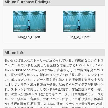
Album Purchase Privilege
Ring_En_LE.pdf
Ring_Ja_LE.pdf
Album Info
長い音には壮大なストーリーが込められている。肉感的なエレクトロ
ニック・サウンドと充実した音楽観を信条とするTOMZUIN H。1stア
ルバム"bird people"から実に9年、音楽家としての内面を見つめ直
し、長い沈黙を破っての新作のコンセプトは「長い音」。ロングトー
ン、ポルタメント、レガート音を持ち味とする演奏家や楽器を主人公
にオリジナリティ溢れる楽曲を構築。温めてきたアイデアが具現化さ
れ、ストレンジで美しいサウンドが飛び出す。作品に登場する「長い
音」の主人公達(キャスト)はとてもユニーク。日本屈指のミュージカ
ル・ソー演奏家・音楽家、サキタハヂメによるノコギリ演奏、雅楽界
から先鋭的演奏家 石川 高による笙の演奏、クラシック音楽界から作曲