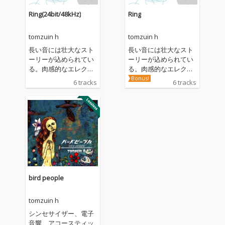
Ring(24bit/48kHz)
Ring
tomzuin h
tomzuin h
長い音には壮大なスト
長い音には壮大なスト
ーリーが込められてい
ーリーが込められてい
る。肉感的なエレクト
る。肉感的なエレクト
ロニック・サウンドと
ロニック・サウンドと
Bonus!
6 tracks
6 tracks
充実した音楽観を信条
充実した音楽観を信条
とするTOMZUIN H。1s
とするTOMZUIN H。1s
tアルバム"bird peopl
tアルバム"bird peopl
e"から実に9年、音楽
e"から実に9年、音楽
家としての内面を見つ
家としての内面を見つ
め直し、長い沈黙を破
め直し、長い沈黙を破
っての新作のコンセプ
っての新作のコンセプ
トは「長い音」。ロン
トは「長い音」。ロン
グトーン、ポルタメン
グトーン、ポルタメン
ト、レガート音を持ち
ト、レガート音を持ち
bird people
味とする演奏家や楽器
味とする演奏家や楽器
を主人公にオリジナリ
を主人公にオリジナリ
tomzuin h
ティ溢れる楽曲を構
ティ溢れる楽曲を構
築。温めてきたアイデ
築。温めてきたアイデ
シンセサイザー、電子
アが具現化され、スト
アが具現化され、スト
音響、アコースティッ