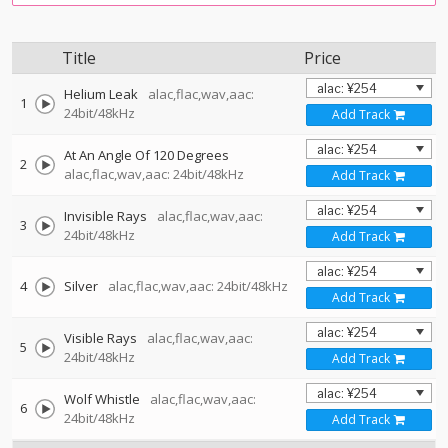
Title
Price
Helium Leak
alac,flac,wav,aac:
1
24bit/48kHz
Add Track
At An Angle Of 120 Degrees
2
alac,flac,wav,aac: 24bit/48kHz
Add Track
Invisible Rays
alac,flac,wav,aac:
3
24bit/48kHz
Add Track
4
Silver
alac,flac,wav,aac: 24bit/48kHz
Add Track
Visible Rays
alac,flac,wav,aac:
5
24bit/48kHz
Add Track
Wolf Whistle
alac,flac,wav,aac:
6
24bit/48kHz
Add Track