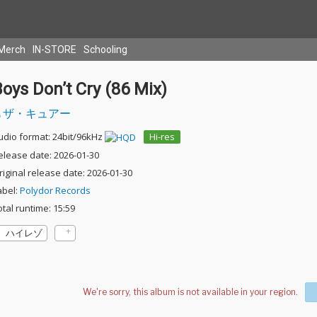
Merch
IN-STORE
Schooling
oys Don’t Cry (86 Mix)
ザ・キュアー
udio format: 24bit/96kHz
Hi-res
elease date: 2026-01-30
riginal release date: 2026-01-30
abel:
Polydor Records
otal runtime: 15:59
ハイレゾ