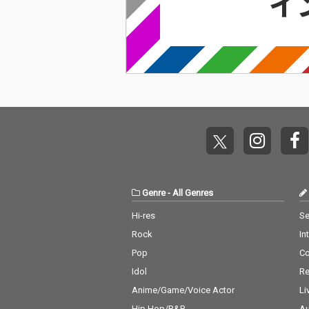
Genre
-
All Genres
Hi-res
Se
Rock
In
Pop
C
Idol
Re
Anime/Game/Voice Actor
Li
Hip Hop/R&B
Au