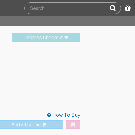
Express Checkout
How To Buy
Add all to Cart