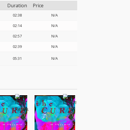
Duration
Price
02:38
N/A
02:14
N/A
02:57
N/A
02:39
N/A
05:31
N/A