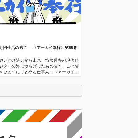
1万円生活の逃亡──〈アーカイ奉行〉第33巻
追いかけ過去から未来、情報過多の現代社
ジタルの海に散らばったあの名作、この名
をひとつにまとめる仕事人…!〈アーカイ奉
今日もデジタルの乱世を治める…!'''〈アーカ
とは…'''1.過去作の最新リマスター音源 2.
で未配信…