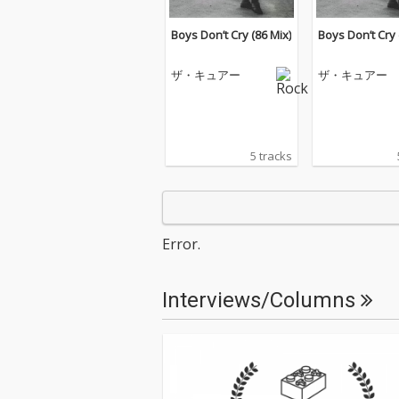
Boys Don’t Cry (86 Mix)
Boys Don’t Cry 
ザ・キュアー
ザ・キュアー
5 tracks
Error.
Interviews/Columns