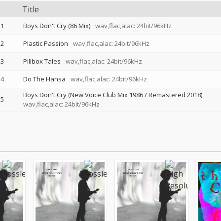
Title
1
Boys Don't Cry (86 Mix)
wav,flac,alac: 24bit/96kHz
2
Plastic Passion
wav,flac,alac: 24bit/96kHz
3
Pillbox Tales
wav,flac,alac: 24bit/96kHz
4
Do The Hansa
wav,flac,alac: 24bit/96kHz
Boys Don't Cry (New Voice Club Mix 1986 / Remastered 2018)
5
wav,flac,alac: 24bit/96kHz