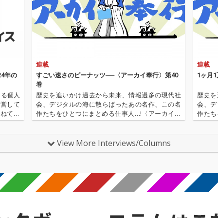
連載
連載
24年の
すごい速さのピーナッツ──〈アーカイ奉行〉第40
1ヶ月
巻
よる個人
歴史を追いかけ過去から未来、情報過多の現代社
歴史を
運営して
会、デジタルの海に散らばったあの名作、この名
会、デ
かねてお
作たちをひとつにまとめる仕事人…!〈アーカイ奉
作たち
TOTO
行〉が今日もデジタルの乱世を治める…!'''〈アーカ
行〉が
ッフ・チ
イ奉行〉とは…'''1.過去作の最新リマスター音源 2.
イ奉行〉
これまで未配信…
これま
View More Interviews/Columns