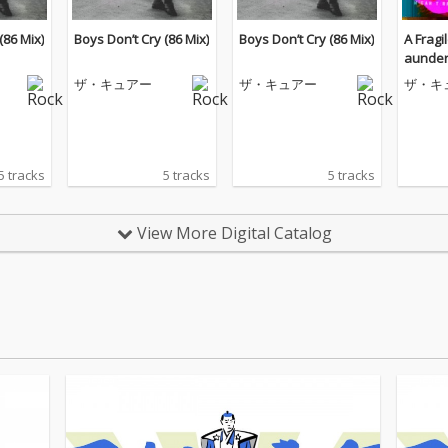
(86 Mix)
Boys Don’t Cry (86 Mix)
Boys Don’t Cry (86 Mix)
A Fragi
aunder
Remix)
ザ・キュアー
ザ・キュアー
ザ・キ
5 tracks
5 tracks
5 tracks
View More Digital Catalog