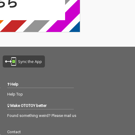
Sync the App
Help
Help Top
Make OTOTOY better
Found something weird? Please mail us
Contact
つ