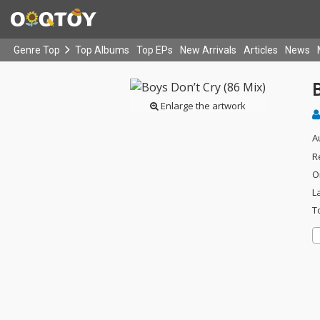
Genre Top
Top Albums
Top EPs
New Arrivals
Articles
News
B
Enlarge the artwork
A
R
O
L
T