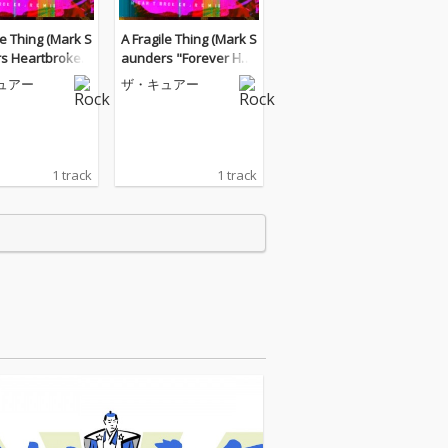
le Thing (Mark S
A Fragile Thing (Mark S
s Heartbroken
aunders "Forever Hea
rtbroken" Remix)
ュアー
ザ・キュアー
1 track
1 track