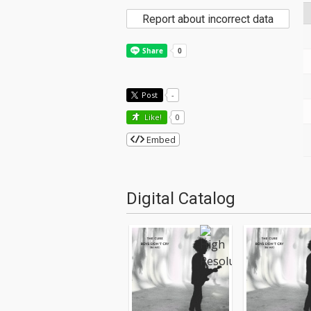
Report about incorrect data
Post
-
Like!
0
Embed
Digital Catalog