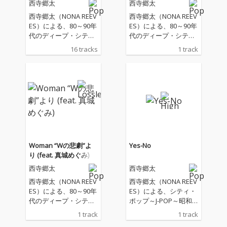
西寺郷太
西寺郷太
西寺郷太（NONA REEV
西寺郷太（NONA REEV
ES）による、80～90年
ES）による、80～90年
代のディープ・シティ
代のディープ・シティ
ポップ＝歌謡曲／ニュ
ポップ＝歌謡曲／ニュ
16 tracks
1 track
ー・ミュージックに向
ー・ミュージックに向
き合った 「人間味溢れ
き合った「人間味溢れ
る」カヴァー・アルバ
る」カヴァー・アルバ
ム『Human』が完成！
ム『Human』が完成！
テレビやラジオ、テレ
2/18（水）発売アルバ
ビアニメ、スナック、
ムからの先行シングル
カラオケなど、 昭和と
第３弾は、薬師丸ひろ
平成のはざまに街中へ
子の大ヒット・ナンバ
降り注いだ名曲たち。
ー「Woman “Wの悲
ノスタルジアを追い求
劇”より 」。 作詞：松
Woman “Wの悲劇”よ
Yes-No
める先にこそ未来を見
本隆、作曲：呉田軽穂
り (feat. 真城めぐみ)
つけた、日本のポッ
（松任谷由実）という
西寺郷太
西寺郷太
プ・ミュージックへの
日本のポップ・ミュー
愛とオマージュを込め
ジック史の筆頭に名を
西寺郷太（NONA REEV
西寺郷太（NONA REEV
た傑作カヴァー・アル
刻むタッグによる作品
ES）による、80～90年
ES）による、シティ・
バム！ 本作では西寺自
の、西寺郷太によるカ
代のディープ・シティ
ポップ～J-POP～昭和
身が直接薫陶を仰いだ
ヴァーは、プロデュー
ポップ＝歌謡曲／ニュ
歌謡をディープに掘り
1 track
1 track
筒美京平、湯川れい
サーでもある大樋ゆう
ー・ミュージックに向
下げた新たなカバーア