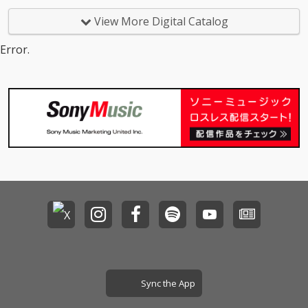
子、そして「ポップス
大のピアノに、ヒック
き合った「人間味溢れ
ルバム・プロジェクト
研究と実践」の姿勢に
スヴィルの真城めぐみ
る」カヴァー・アルバ
が始動！第２弾シング
View More Digital Catalog
深いリスペクトを捧げ
を迎えた密室的に研ぎ
ム『Human』が完成！
ルは、オフコースの19
る大瀧詠一の作品をは
澄まされたアコーステ
2/18（水）発売アルバ
80年の大ヒット「Yes-
Error.
じめ、これまでにない
ィック・カヴァー。原
ムからの先行シングル
No」のカバー。 選曲
広いジャンルを横断す
曲の持つ不思議な浮遊
第３弾は、薬師丸ひろ
にこだわり抜いて制作
る感覚で選曲・制作が
感と緊張感を、冨田謙
子の大ヒット・ナンバ
されるカバーアルバム
行われた。 NONA REE
が没入感に満ちたミッ
ー「Woman “Wの悲
『HUMAN』(2026/2月
VESとして二度にわた
クスでまとめあげた、
劇”より 」。 作詞：松
発売予定）から、「熱
る中国ツアー、そして
傑作カヴァーとなっ
本隆、作曲：呉田軽穂
き心に」（オリジナ
ソロでの台湾公演——
た。
（松任谷由実）という
ル：小林旭）に続くリ
アジア各地での成功体
日本のポップ・ミュー
スペクトと愛に溢れた
験を経て、西寺郷太が
ジック史の筆頭に名を
リリース！
あらためて見つめ直し
刻むタッグによる作品
た日本のポップ・ミュ
の、西寺郷太によるカ
ージック。その魅力を
ヴァーは、プロデュー
濃密に真空パックし
サーでもある大樋ゆう
た、究極の8曲が完
大のピアノに、ヒック
成。 1980年という「新
スヴィルの真城めぐみ
しい時代の始まり」か
を迎えた密室的に研ぎ
ら生まれた日本の音楽
澄まされたアコーステ
を、リアルタイムで浴
ィック・カヴァー。原
Sync the App
びて育った1973年生ま
曲の持つ不思議な浮遊
れの視点で現在へとア
感と緊張感を、冨田謙