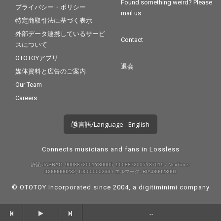
Found something weird? Please
プライバシー・ポリシー
太チャンネル NGC」の
mail us
プロデューサーである
特定商取引法に基づく表示
福見敬太が担当。地
外部データ連携しているサービ
元・三軒茶屋の理容室
Contact
スについて
で、いつものように髪
を切る西寺郷太の姿を
OTOTOYアプリ
切り取り、その“人間味
退会
媒体資料と広告のご案内
＝Human”な感覚をビ
ジュアル面でも鮮やか
Our Team
に表現。
Careers
言語/Language - English
Connects musicians and fans in Lossless
許諾 JASRAC: 9008872001Y30005, 9008872005Y37019 / NexTone:
ID000000232, ID000000233 / エルマーク: RIAJ80023001
© OTOTOY Incorporated since 2004, a
digitiminimi
company
--