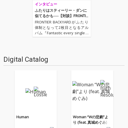
インタビュー
ふたりはスティーリー・ダンに
似てるかも──【対談】FRONTIE
R BACKYARD × 西寺郷太(NONA
FRONTIER BACKYARDがふたり
REEVES)
体制となって2枚目となるアル
バム『Fantastic every single d
ay』をリリース!! 今作でも前作
からの流れを踏襲したファンク
でかつポップ、そしてアッパー
な楽曲が並んだ強力作。しかも
Digital Catalog
今作ではゲスト…
Human
Woman “Wの悲劇”よ
り (feat. 真城めぐみ)