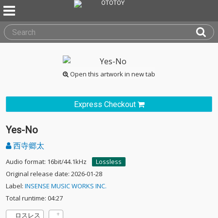
Open this artwork in new tab
Express Checkout
Yes-No
西寺郷太
Audio format: 16bit/44.1kHz
Lossless
Original release date: 2026-01-28
Label:
INSENSE MUSIC WORKS INC.
Total runtime: 04:27
ロスレス