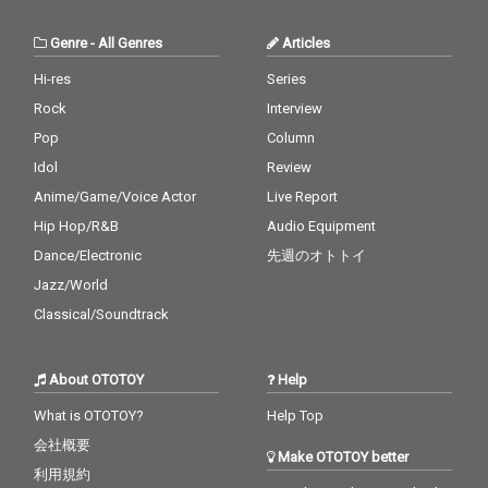
ップデート。オリジナ
が没入感に満ちたミッ
ルへの深い愛情に満ち
クスでまとめあげた、
Genre
-
All Genres
Articles
たサウンドとヴォーカ
傑作カヴァーとなっ
ルで、モダンかつフレ
た。
Hi-res
Series
ッシュに再定義してい
Rock
Interview
る。 プロデュースは、
西寺郷太が長年信頼を
Pop
Column
寄せる冨田謙、山形知
Idol
Review
也、そして若き才能・
大樋ゆう大を迎えて制
Anime/Game/Voice Actor
Live Report
作。 M-5「Woman“W
Hip Hop/R&B
Audio Equipment
の悲劇”より」では、N
Dance/Electronic
先週のオトトイ
ONA REEVESの作品や
ライヴで長くタッグを
Jazz/World
組んできたヒックスヴ
Classical/Soundtrack
ィルのヴォーカル、真
城めぐみとのデュエッ
トも実現している。 マ
About OTOTOY
Help
スタリングは、バレア
リック/アンビエントの
What is OTOTOY?
Help Top
鬼才Calmが担当。最高
の音像を完成した。 ジ
会社概要
Make OTOTOY better
ャケット・デザイン
利用規約
は、YouTube「西寺郷