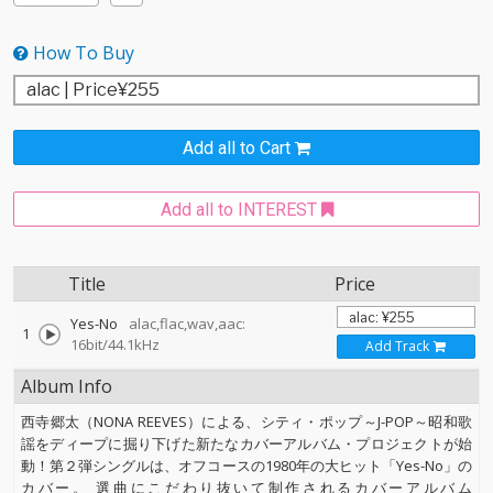
How To Buy
Add all to Cart
Add all to INTEREST
Title
Price
Yes-No
alac,flac,wav,aac:
1
16bit/44.1kHz
Add Track
Album Info
西寺郷太（NONA REEVES）による、シティ・ポップ～J-POP～昭和歌
謡をディープに掘り下げた新たなカバーアルバム・プロジェクトが始
動！第２弾シングルは、オフコースの1980年の大ヒット「Yes-No」の
カバー。 選曲にこだわり抜いて制作されるカバーアルバム