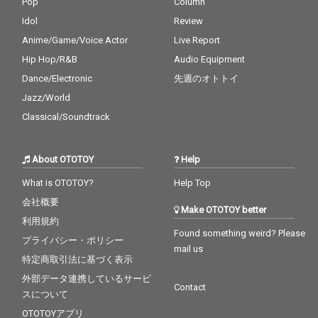
Pop
Column
Idol
Review
Anime/Game/Voice Actor
Live Report
Hip Hop/R&B
Audio Equipment
Dance/Electronic
先週のオトトイ
Jazz/World
Classical/Soundtrack
About OTOTOY
Help
What is OTOTOY?
Help Top
会社概要
Make OTOTOY better
利用規約
Found something weird? Please
プライバシー・ポリシー
mail us
特定商取引法に基づく表示
外部データ連携しているサービ
Contact
スについて
OTOTOYアプリ