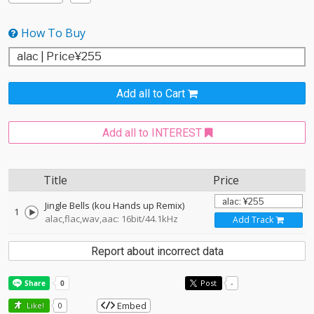
How To Buy
Add all to Cart
Add all to INTEREST
Title
Price
Jingle Bells (kou Hands up Remix)
1
alac,flac,wav,aac: 16bit/44.1kHz
Add Track
Report about incorrect data
Post
-
Embed
Like!
0