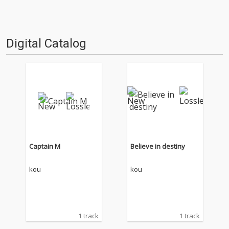
Digital Catalog
Captain M
Believe in destiny
kou
kou
1 track
1 track