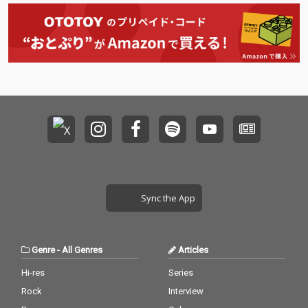
まり、時間の経過とと
もに輪郭を帯びながら
鮮明になっていく構成
を採用。タイトルの『L
ost Somewhere in the
Afterglow』が示すよう
に、過ぎ去った時間の
残光や記憶の余韻を静
かに描き出している。
Sync the App
Genre
-
All Genres
Articles
Hi-res
Series
Rock
Interview