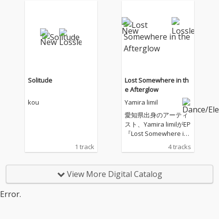
Solitude
Lost Somewhere in th
e Afterglow
kou
Yamira limil
愛知県出身のアーティ
スト、Yamira limilがEP
『Lost Somewhere in t
he Afterglow』をリリ
1 track
4 tracks
ース。 本作は、日常の
中でふと生まれる感情
や言葉を、ボタニカと
View More Digital Catalog
いう自然的なモチーフ
を通して表現した作品
Error.
となっている。 楽曲
は、ぼやけた景色のよ
うな曖昧な質感から始