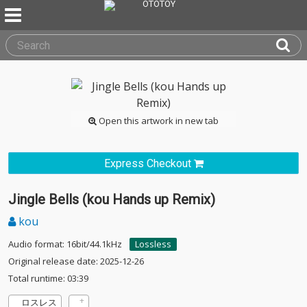
Open this artwork in new tab
Express Checkout
Jingle Bells (kou Hands up Remix)
kou
Audio format: 16bit/44.1kHz
Lossless
Original release date: 2025-12-26
Total runtime: 03:39
ロスレス