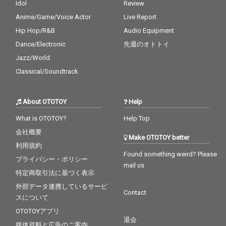
Idol
Review
Anime/Game/Voice Actor
Live Report
Hip Hop/R&B
Audio Equipment
Dance/Electronic
先週のオトトイ
Jazz/World
Classical/Soundtrack
About OTOTOY
Help
What is OTOTOY?
Help Top
会社概要
Make OTOTOY better
利用規約
Found something weird? Please
プライバシー・ポリシー
mail us
特定商取引法に基づく表示
外部データ連携しているサービ
Contact
スについて
OTOTOYアプリ
退会
媒体資料と広告のご案内