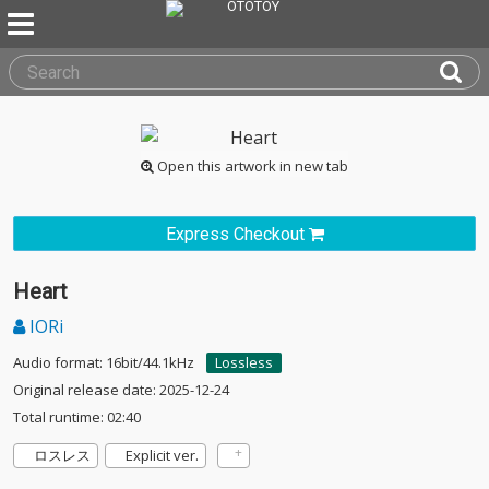
Open this artwork in new tab
Express Checkout
Heart
IORi
Audio format: 16bit/44.1kHz
Lossless
Original release date: 2025-12-24
Total runtime: 02:40
ロスレス
Explicit ver.