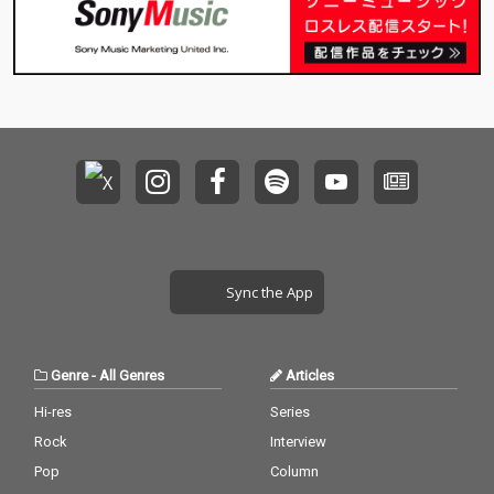
Sync the App
Genre
-
All Genres
Articles
Hi-res
Series
Rock
Interview
Pop
Column