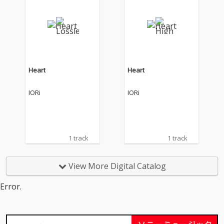
イパーポップやレイジ
イパーポップやレイジ
の世界観から繰り出す
の世界観から繰り出す
彼が持つポジティブマ
彼が持つポジティブマ
インドを存分に浴びる
インドを存分に浴びる
ことができる。 また、
ことができる。 また、
それだけではない苦難
それだけではない苦難
や葛藤。 どんなに悩ん
や葛藤。 どんなに悩ん
Heart
Heart
でいても最終的には笑
でいても最終的には笑
いたいというメッセー
いたいというメッセー
IORi
IORi
ジが込められている。
ジが込められている。
トラック2の「HOT」
トラック2の「HOT」
はそのタイトルの通
はそのタイトルの通
り、いつまでも冷め切
り、いつまでも冷め切
らない情熱を纏ってい
らない情熱を纏ってい
1 track
1 track
る様子を歌っている。
る様子を歌っている。
トラック3の「好きす
トラック3の「好きす
ぎて寝れない」は（推
ぎて寝れない」は（推
View More Digital Catalog
しへの愛）がテーマに
しへの愛）がテーマに
なっていて、素直な愛
なっていて、素直な愛
Error.
情や、日々の感謝をス
情や、日々の感謝をス
トレートにぶつけてい
トレートにぶつけてい
る。
る。