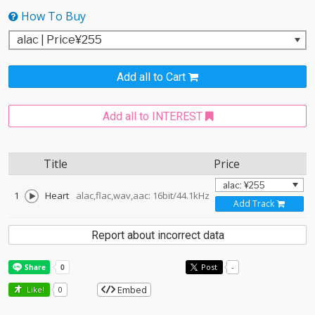
How To Buy
Add all to Cart
Add all to INTEREST
Title
Price
1
Heart
alac,flac,wav,aac: 16bit/44.1kHz
Add Track
Report about incorrect data
Post
-
Embed
Like!
0