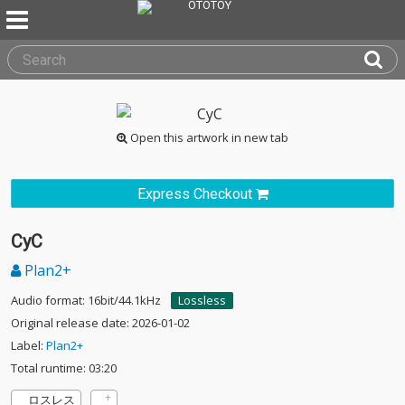
Open this artwork in new tab
Express Checkout
CyC
Plan2+
Audio format: 16bit/44.1kHz
Lossless
Original release date: 2026-01-02
Label:
Plan2+
Total runtime: 03:20
ロスレス