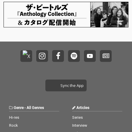
徴である「植物」を基
徴である「植物」を基
うに一定のテンポを刻
うに一定のテンポを刻
盤とし、社会的な抑圧
盤とし、社会的な抑圧
みながら、エレクトロ
みながら、エレクトロ
からの解放そして新た
からの解放そして新た
ニックで奇怪なサウン
ニックで奇怪なサウン
な存在へと生まれ変わ
な存在へと生まれ変わ
ドが聴覚を駆け抜け
ドが聴覚を駆け抜け
るその渦中を描く。 変
るその渦中を描く。 変
る。
る。
化の渦中にある有機的
化の渦中にある有機的
で生々しいエネルギー
で生々しいエネルギー
を、ハウスミュージッ
を、ハウスミュージッ
クやテクノ,ハイパーポ
クやテクノ,ハイパーポ
ップのような電子的な
ップのような電子的な
サウンドで表現した。
サウンドで表現した。
私達はどこまでいって
私達はどこまでいって
も自分自身でしかあり
も自分自身でしかあり
ません。誰かに恋焦が
ません。誰かに恋焦が
れても、何かを崇拝し
れても、何かを崇拝し
Sync the App
ていても、自分自身を
ていても、自分自身を
見失うほどの強大な何
見失うほどの強大な何
かに見舞われても。 し
かに見舞われても。 し
かし、その事実を受け
かし、その事実を受け
Genre
-
All Genres
Articles
入れた時、そこにはと
入れた時、そこにはと
てつもない量のエネル
てつもない量のエネル
Hi-res
Series
ギーが存在し、それは
ギーが存在し、それは
Rock
Interview
私達をより良い形に導
私達をより良い形に導