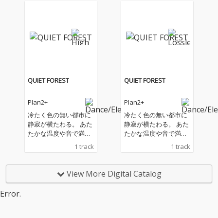
ンビエントやポップな
ンビエントやポップな
ど様々なジャンルを自
ど様々なジャンルを自
由に浮遊しながら、既
由に浮遊しながら、既
存の枠に収まらない独
存の枠に収まらない独
自のサウンドスケープ
自のサウンドスケープ
を描き出している。 そ
を描き出している。 そ
の音楽は、植物を連想
の音楽は、植物を連想
させる有機的なサウン
させる有機的なサウン
ドメイクが特徴で、繊
ドメイクが特徴で、繊
QUIET FOREST
QUIET FOREST
細に重なり合う音の一
細に重なり合う音の一
つひとつが自然の息づ
つひとつが自然の息づ
Plan2+
Plan2+
かいのように響く。そ
かいのように響く。そ
して、その世界観をし
して、その世界観をし
冷たく色の無い都市に
冷たく色の無い都市に
っかりと支えるのが、
っかりと支えるのが、
静寂が横たわる。 あた
静寂が横たわる。 あた
まるで肥料のように楽
まるで肥料のように楽
たかな温度や音で満ち
たかな温度や音で満ち
曲全体を下支えする重
曲全体を下支えする重
た森林と対照的な その
た森林と対照的な その
1 track
1 track
厚な低音。柔らかさと
厚な低音。柔らかさと
情景こそが、僕らを屹
情景こそが、僕らを屹
力強さが共存する音像
力強さが共存する音像
立させる。 本作品は鬱
立させる。 本作品は鬱
は、リスナーの感覚に
は、リスナーの感覚に
屈した感情を「QUIET F
屈した感情を「QUIET F
View More Digital Catalog
深く根を張り、静かに
深く根を張り、静かに
OREST」と暗喩し、こ
OREST」と暗喩し、こ
広がっていく。 本作は
広がっていく。 本作は
れまでの歩みとこれか
れまでの歩みとこれか
Error.
rebirth（再誕）という
rebirth（再誕）という
らの一歩を確かに差し
らの一歩を確かに差し
フレーズからなぞらえ
フレーズからなぞらえ
示す作品となった。 ハ
示す作品となった。 ハ
制作された。 創造の象
制作された。 創造の象
ウスミュージックのよ
ウスミュージックのよ