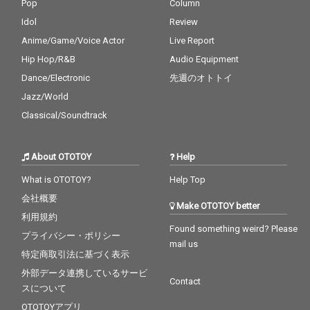
いてくれることを確信
いてくれることを確信
Pop
Column
しています。 そのエネ
しています。 そのエネ
Idol
Review
ルギーを可視化し、具
ルギーを可視化し、具
現化し、体現してくれ
現化し、体現してくれ
Anime/Game/Voice Actor
Live Report
る音楽ジャンルこそが
る音楽ジャンルこそが
Hip Hop/R&B
Audio Equipment
エレクトロミュージッ
エレクトロミュージッ
Dance/Electronic
先週のオトトイ
クだと考えます。 本作
クだと考えます。 本作
のテーマは「再誕」で
のテーマは「再誕」で
Jazz/World
あり、変化を恐れずあ
あり、変化を恐れずあ
Classical/Soundtrack
るがままの「あなた自
るがままの「あなた自
身であってほしい」と
身であってほしい」と
いう強い願いと祈りが
いう強い願いと祈りが
About OTOTOY
Help
込められた作品です。
込められた作品です。
是非音だけではなく、
是非音だけではなく、
What is OTOTOY?
Help Top
言葉にも着目してお聴
言葉にも着目してお聴
きしていただけると幸
きしていただけると幸
会社概要
Make OTOTOY better
いです。
いです。
利用規約
Found something weird? Please
プライバシー・ポリシー
mail us
特定商取引法に基づく表示
外部データ連携しているサービ
Contact
スについて
OTOTOYアプリ