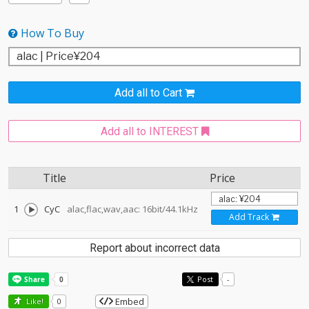
How To Buy
Add all to Cart
Add all to INTEREST
Title
Price
1
CyC
alac,flac,wav,aac: 16bit/44.1kHz
Add Track
Report about incorrect data
Post
-
Embed
Like!
0