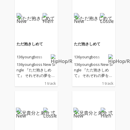
ただ抱きしめて
ただ抱きしめて
136youngboss
136youngboss
136youngboss New Si
136youngboss New Si
ngle 『ただ抱きしめ
ngle 『ただ抱きしめ
て』 それぞれの夢を追
て』 それぞれの夢を追
いかける中で、 会いた
いかける中で、 会いた
1 track
1 track
くても会えない二人。
くても会えない二人。
送れずに消したメッセ
送れずに消したメッセ
ージ、 言葉にできない
ージ、 言葉にできない
本音、 少しずつ近づい
本音、 少しずつ近づい
ていく心の距離。 82億
ていく心の距離。 82億
通りの人生で出会った
通りの人生で出会った
君へ。 言葉の代わり
君へ。 言葉の代わり
に、ただ抱きしめて伝
に、ただ抱きしめて伝