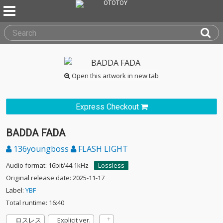
Open this artwork in new tab
Express Checkout
BADDA FADA
136youngboss
FLASH LIGHT
Audio format: 16bit/44.1kHz
Lossless
Original release date: 2025-11-17
Label:
YBF
Total runtime: 16:40
ロスレス
Explicit ver.