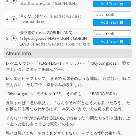
3
alac,flac,wav,aac: 16bit/44.1kHz
Add Track
泣くな、漢だろ
alac,flac,wav,aac:
4
16bit/44.1kHz
Add Track
懐中電灯 (feat. GOBLIN LAND)
--
5
136youngboss
FLASH LIGHT
GOBLIN
Add Track
LAND
alac,flac,wav,aac: 16bit/44.1kHz
Album Info
レゲエサウンド「FLASH LIGHT」× ラッパー「136youngboss」 盟友
同士がついにタッグを組んだ──。
レゲエとヒップホップ。 まるで兄弟分のような関係。 時に競い、時に
讃え合い、 そして今、肩を組み歩き出した。
136youngboss、初のレゲエEP。 その名も── 『BADDA FADA』。
直訳すれば「悪い親父」。 “なんやそれ!?”と思う人も多いだろう。 だ
が彼を知る者ならわかるはず。 本気でバカで、でも真っ直ぐな男。
そんな“バカ”が歩み続ける道の先で出会った 仲間たちを引き連れ、上
へ上へと進む姿は まるで親分そのもの。
悪いは悪いでも、ネガでもダサくもない。 イケてる“漢”の生き様。