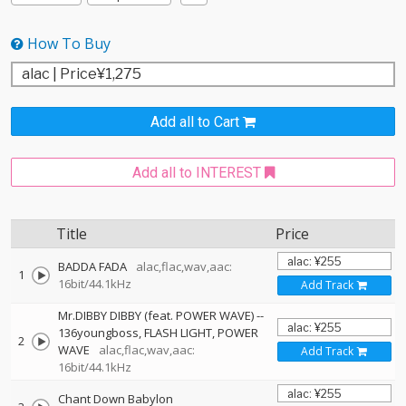
How To Buy
Add all to Cart
Add all to INTEREST
Title
Price
BADDA FADA
alac,flac,wav,aac:
1
16bit/44.1kHz
Add Track
Mr.DIBBY DIBBY (feat. POWER WAVE)
--
136youngboss
FLASH LIGHT
POWER
2
WAVE
alac,flac,wav,aac:
Add Track
16bit/44.1kHz
Chant Down Babylon