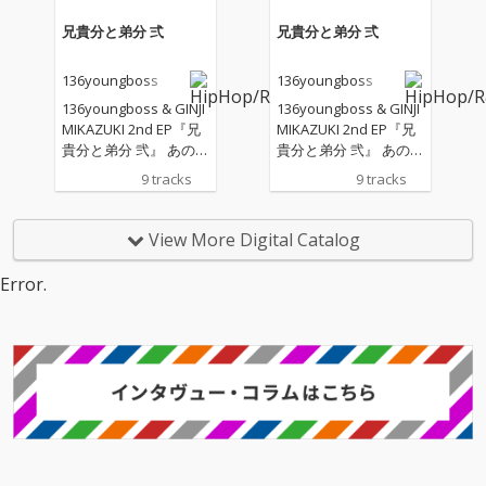
える 不器用でまっすぐ
える 不器用でまっすぐ
なラブソング。
なラブソング。
兄貴分と弟分 弍
兄貴分と弟分 弍
136youngboss
136youngboss
136youngboss & GINJI
136youngboss & GINJI
MIKAZUKI 2nd EP『兄
MIKAZUKI 2nd EP『兄
貴分と弟分 弐』 あの凸
貴分と弟分 弐』 あの凸
凹コンビが、さらにパ
凹コンビが、さらにパ
9 tracks
9 tracks
ワーアップして帰って
ワーアップして帰って
きた。 日々己を鍛
きた。 日々己を鍛
え、“漢”を磨き続ける1
え、“漢”を磨き続ける1
View More Digital Catalog
36youngboss。 その
36youngboss。 その
背中を追うGINJI MIKAZ
背中を追うGINJI MIKAZ
Error.
UKI。 …しかし現実は
UKI。 …しかし現実は
甘くない。 酒に飲ま
甘くない。 酒に飲ま
れ、失敗を繰り返し、
れ、失敗を繰り返し、
何度転んでも懲りない
何度転んでも懲りない
弟分。 兄貴の怒りはつ
弟分。 兄貴の怒りはつ
いに限界を迎え、一時
いに限界を迎え、一時
は破門寸前――。 それ
は破門寸前――。 それ
でも、この物語には救
でも、この物語には救
いがある。 音楽だ。 笑
いがある。 音楽だ。 笑
われた日も、負けた日
われた日も、負けた日