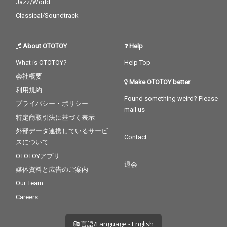
─この夏、一番アツい
─この夏、一番アツい
Jazz/World
兄弟劇が始まる。
兄弟劇が始まる。
Classical/Soundtrack
About OTOTOY
Help
What is OTOTOY?
Help Top
会社概要
Make OTOTOY better
利用規約
Found something weird? Please
プライバシー・ポリシー
mail us
特定商取引法に基づく表示
外部データ連携しているサービ
Contact
スについて
OTOTOYアプリ
退会
媒体資料と広告のご案内
Our Team
Careers
言語/Language - English