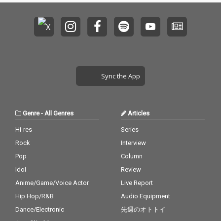
も、後悔も、挫折も。
も、後悔も、挫折も。
すべてをリリックへ変
すべてをリリックへ変
え、ビートへ刻み、人
え、ビートへ刻み、人
生そのものを音楽へ注
生そのものを音楽へ注
ぎ込む。 何度でも立ち
ぎ込む。 何度でも立ち
上がり、成長を止めな
上がり、成長を止めな
いGINJI MIKAZUKI。 首
いGINJI MIKAZUKI。 首
の皮一枚で繋がったこ
の皮一枚で繋がったこ
Sync the App
の物語の結末を決める
の物語の結末を決める
のは、他でもない”音
のは、他でもない”音
楽”。 果たして彼は本
楽”。 果たして彼は本
物の漢になれるのか。
物の漢になれるのか。
Genre
-
All Genres
Articles
その答えを、あなた自
その答えを、あなた自
身の耳で確かめてほし
身の耳で確かめてほし
Hi-res
Series
い。 今作は、夏の熱気
い。 今作は、夏の熱気
Rock
Interview
とダンスホールの高揚
とダンスホールの高揚
感を詰め込んだ、笑い
感を詰め込んだ、笑い
Pop
Column
あり、熱さあり、そし
あり、熱さあり、そし
Idol
Review
て仲間との絆を描いた
て仲間との絆を描いた
Anime/Game/Voice Actor
Live Report
一枚。 この灼熱のサマ
一枚。 この灼熱のサマ
ーを、最高のビートと
ーを、最高のビートと
Hip Hop/R&B
Audio Equipment
ともに踊り尽くせ。
ともに踊り尽くせ。
Dance/Electronic
先週のオトトイ
『兄貴分と弟分 弐』─
『兄貴分と弟分 弐』─