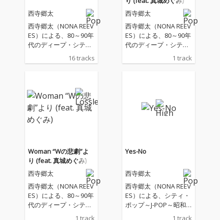
り (feat. 真城めぐみ)
西寺郷太
西寺郷太
西寺郷太（NONA REEV
西寺郷太（NONA REEV
ES）による、80～90年
ES）による、80～90年
代のディープ・シティ
代のディープ・シティ
ポップ＝歌謡曲／ニュ
ポップ＝歌謡曲／ニュ
16 tracks
1 track
ー・ミュージックに向
ー・ミュージックに向
き合った 「人間味溢れ
き合った「人間味溢れ
る」カヴァー・アルバ
る」カヴァー・アルバ
ム『Human』が完成！
ム『Human』が完成！
テレビやラジオ、テレ
2/18（水）発売アルバ
ビアニメ、スナック、
ムからの先行シングル
カラオケなど、 昭和と
第３弾は、薬師丸ひろ
平成のはざまに街中へ
子の大ヒット・ナンバ
降り注いだ名曲たち。
ー「Woman “Wの悲
ノスタルジアを追い求
劇”より 」。 作詞：松
Woman “Wの悲劇”よ
Yes-No
める先にこそ未来を見
本隆、作曲：呉田軽穂
り (feat. 真城めぐみ)
つけた、日本のポッ
（松任谷由実）という
西寺郷太
西寺郷太
プ・ミュージックへの
日本のポップ・ミュー
愛とオマージュを込め
ジック史の筆頭に名を
西寺郷太（NONA REEV
西寺郷太（NONA REEV
た傑作カヴァー・アル
刻むタッグによる作品
ES）による、80～90年
ES）による、シティ・
バム！ 本作では西寺自
の、西寺郷太によるカ
代のディープ・シティ
ポップ～J-POP～昭和
身が直接薫陶を仰いだ
ヴァーは、プロデュー
ポップ＝歌謡曲／ニュ
歌謡をディープに掘り
1 track
1 track