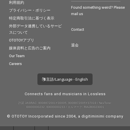
ャケット・デザイン
利用規約
は、YouTube「西寺郷
Found something weird? Please
プライバシー・ポリシー
太チャンネル NGC」の
mail us
プロデューサーである
特定商取引法に基づく表示
福見敬太が担当。地
外部データ連携しているサービ
元・三軒茶屋の理容室
Contact
スについて
で、いつものように髪
を切る西寺郷太の姿を
OTOTOYアプリ
切り取り、その“人間味
退会
媒体資料と広告のご案内
＝Human”な感覚をビ
ジュアル面でも鮮やか
Our Team
に表現。
Careers
言語/Language - English
Connects fans and musicians in Lossless
許諾 JASRAC: 9008872001Y30005, 9008872005Y37019 / NexTone:
ID000000232, ID000000233 / エルマーク: RIAJ80023001
© OTOTOY Incorporated since 2004, a
digitiminimi
company