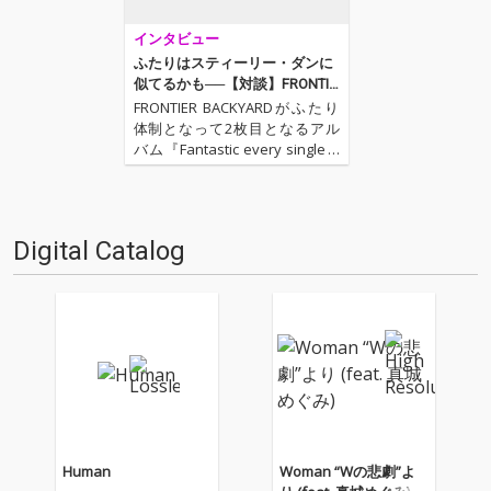
インタビュー
ふたりはスティーリー・ダンに
似てるかも──【対談】FRONTIE
R BACKYARD × 西寺郷太(NONA
FRONTIER BACKYARDがふたり
REEVES)
体制となって2枚目となるアル
バム『Fantastic every single d
ay』をリリース!! 今作でも前作
からの流れを踏襲したファンク
でかつポップ、そしてアッパー
な楽曲が並んだ強力作。しかも
Digital Catalog
今作ではゲスト…
Human
Woman “Wの悲劇”よ