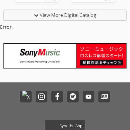
筒美京平、湯川れい
サーでもある大樋ゆう
ー・ミュージックに向
下げた新たなカバーア
子、そして「ポップス
大のピアノに、ヒック
き合った「人間味溢れ
ルバム・プロジェクト
研究と実践」の姿勢に
スヴィルの真城めぐみ
る」カヴァー・アルバ
が始動！第２弾シング
View More Digital Catalog
深いリスペクトを捧げ
を迎えた密室的に研ぎ
ム『Human』が完成！
ルは、オフコースの19
る大瀧詠一の作品をは
澄まされたアコーステ
2/18（水）発売アルバ
80年の大ヒット「Yes-
Error.
じめ、これまでにない
ィック・カヴァー。原
ムからの先行シングル
No」のカバー。 選曲
広いジャンルを横断す
曲の持つ不思議な浮遊
第３弾は、薬師丸ひろ
にこだわり抜いて制作
る感覚で選曲・制作が
感と緊張感を、冨田謙
子の大ヒット・ナンバ
されるカバーアルバム
行われた。 NONA REE
が没入感に満ちたミッ
ー「Woman “Wの悲
『HUMAN』(2026/2月
VESとして二度にわた
クスでまとめあげた、
劇”より 」。 作詞：松
発売予定）から、「熱
る中国ツアー、そして
傑作カヴァーとなっ
本隆、作曲：呉田軽穂
き心に」（オリジナ
ソロでの台湾公演——
た。
（松任谷由実）という
ル：小林旭）に続くリ
アジア各地での成功体
日本のポップ・ミュー
スペクトと愛に溢れた
験を経て、西寺郷太が
ジック史の筆頭に名を
リリース！
あらためて見つめ直し
刻むタッグによる作品
た日本のポップ・ミュ
の、西寺郷太によるカ
ージック。その魅力を
ヴァーは、プロデュー
濃密に真空パックし
サーでもある大樋ゆう
た、究極の8曲が完
大のピアノに、ヒック
成。 1980年という「新
スヴィルの真城めぐみ
しい時代の始まり」か
を迎えた密室的に研ぎ
ら生まれた日本の音楽
澄まされたアコーステ
を、リアルタイムで浴
ィック・カヴァー。原
Sync the App
びて育った1973年生ま
曲の持つ不思議な浮遊