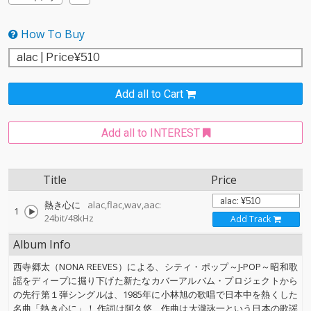
How To Buy
Add all to Cart
Add all to INTEREST
Title
Price
熱き心に
alac,flac,wav,aac:
1
24bit/48kHz
Add Track
Album Info
西寺郷太（NONA REEVES）による、シティ・ポップ～J-POP～昭和歌
謡をディープに掘り下げた新たなカバーアルバム・プロジェクトから
の先行第１弾シングルは、1985年に小林旭の歌唱で日本中を熱くした
名曲「熱き心に」！ 作詞は阿久悠、作曲は大瀧詠一という日本の歌謡