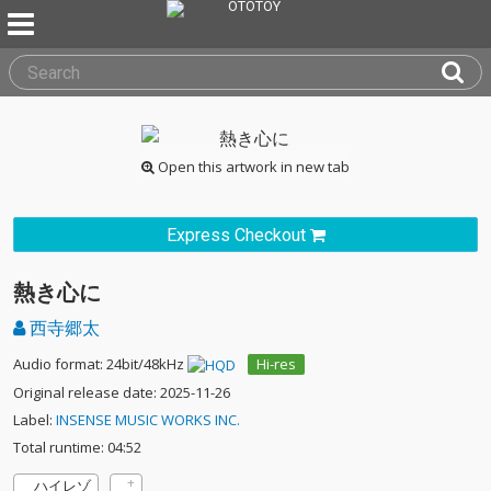
Open this artwork in new tab
Express Checkout
熱き心に
西寺郷太
Audio format: 24bit/48kHz
Hi-res
Original release date: 2025-11-26
Label:
INSENSE MUSIC WORKS INC.
Total runtime: 04:52
ハイレゾ