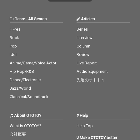
れの視点で現在へとア
感と緊張感を、冨田謙
ップデート。オリジナ
が没入感に満ちたミッ
ルへの深い愛情に満ち
クスでまとめあげた、
Genre
-
All Genres
Articles
たサウンドとヴォーカ
傑作カヴァーとなっ
ルで、モダンかつフレ
た。
Hi-res
Series
ッシュに再定義してい
Rock
Interview
る。 プロデュースは、
西寺郷太が長年信頼を
Pop
Column
寄せる冨田謙、山形知
Idol
Review
也、そして若き才能・
大樋ゆう大を迎えて制
Anime/Game/Voice Actor
Live Report
作。 M-5「Woman“W
Hip Hop/R&B
Audio Equipment
の悲劇”より」では、N
Dance/Electronic
先週のオトトイ
ONA REEVESの作品や
ライヴで長くタッグを
Jazz/World
組んできたヒックスヴ
Classical/Soundtrack
ィルのヴォーカル、真
城めぐみとのデュエッ
トも実現している。 マ
About OTOTOY
Help
スタリングは、バレア
リック/アンビエントの
What is OTOTOY?
Help Top
鬼才Calmが担当。最高
の音像を完成した。 ジ
会社概要
Make OTOTOY better