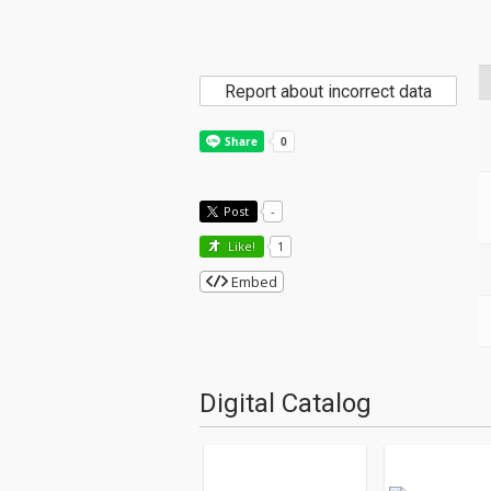
Report about incorrect data
Post
-
Like!
1
Embed
Digital Catalog