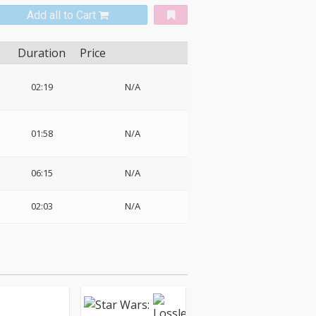
Add all to Cart
Duration
Price
02:19
N/A
01:58
N/A
06:15
N/A
02:03
N/A