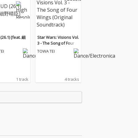
26.1) [feat. 細
Star Wars: Visions Vol.
3 - The Song of Four W
ings (Original Soundtr
EI
TOWA TEI
ack)
1 track
4 tracks