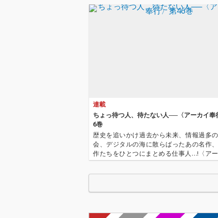
連載
ちょっ待つ人、待たない人──〈アーカイ奉
6巻
歴史を追いかけ過去から未来、情報過多
会、デジタルの海に散らばったあの名作
作たちをひとつにまとめる仕事人…!〈ア
行〉が今日もデジタルの乱世を治める…!'''
イ奉行〉とは…'''1.過去作の最新リマスター音
これまで未配信…