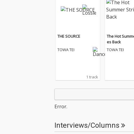
THE SOURCE
The Hot Summe
es Back
TOWA TEI
TOWA TEI
1 track
Error.
Interviews/Columns