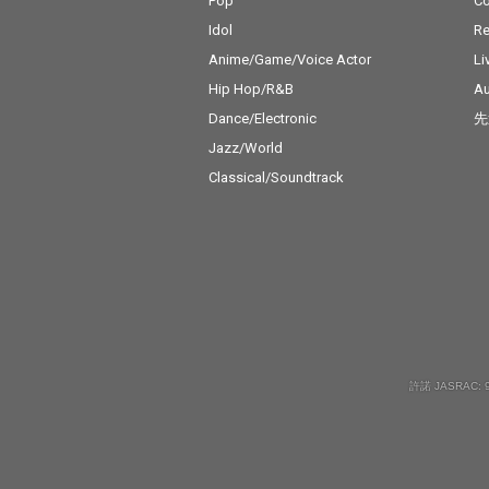
Pop
C
Idol
Re
Anime/Game/Voice Actor
Li
Hip Hop/R&B
Au
Dance/Electronic
先
Jazz/World
Classical/Soundtrack
許諾 JASRAC: 9