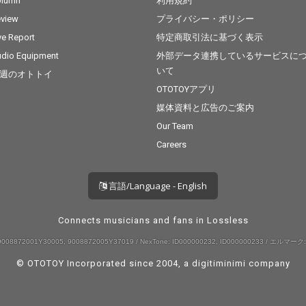
olumn
利用規約
view
プライバシー・ポリシー
ve Report
特定商取引法に基づく表示
dio Equipment
外部データ連携しているサービスに
いて
週のオトトイ
OTOTOYアプリ
媒体資料と広告のご案内
Our Team
Careers
言語/Language - English
Connects musicians and fans in Lossless
008872001Y30005, 9008872005Y37019 / NexTone: ID000000232, ID000000233 / エルマーク:
© OTOTOY Incorporated since 2004, a
digitiminimi
company