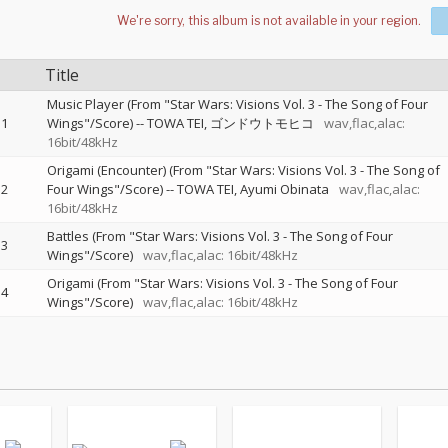
Title
Music Player (From "Star Wars: Visions Vol. 3 - The Song of Four
1
Wings"/Score)
--
TOWA TEI
ゴンドウトモヒコ
wav,flac,alac:
16bit/48kHz
Origami (Encounter) (From "Star Wars: Visions Vol. 3 - The Song of
2
Four Wings"/Score)
--
TOWA TEI
Ayumi Obinata
wav,flac,alac:
16bit/48kHz
Battles (From "Star Wars: Visions Vol. 3 - The Song of Four
3
Wings"/Score)
wav,flac,alac: 16bit/48kHz
Origami (From "Star Wars: Visions Vol. 3 - The Song of Four
4
Wings"/Score)
wav,flac,alac: 16bit/48kHz