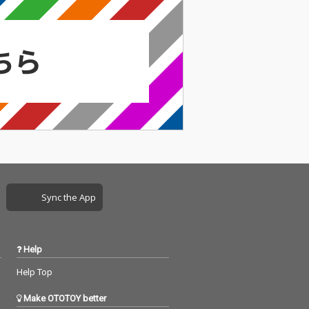
Sync the App
Help
Help Top
Make OTOTOY better