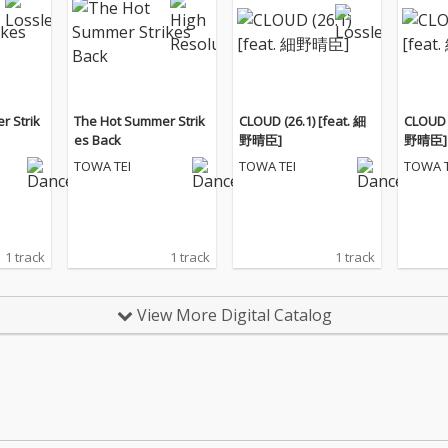
r Strik
The Hot Summer Strik
CLOUD (26.1) [feat. 細
CLOUD (
es Back
野晴臣]
野晴臣]
TOWA TEI
TOWA TEI
TOWA T
1 track
1 track
1 track
View More Digital Catalog