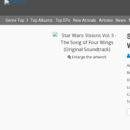
Genre Top
Top Albums
Top EPs
New Arrivals
Articles
News
S
Enlarge the artwork
A
R
O
L
C
T