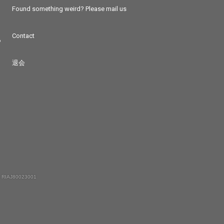
Found something weird? Please mail us
Contact
つ
退会
 RIAJ80023001