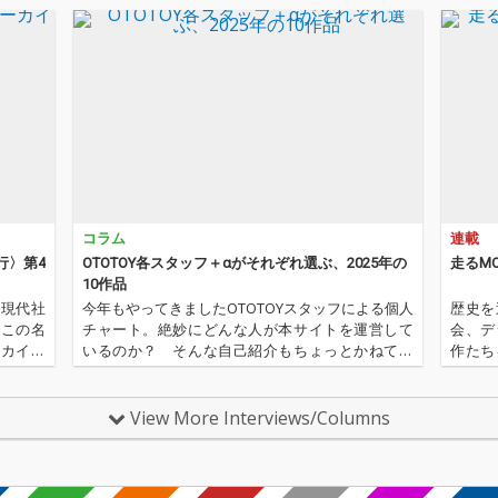
コラム
連載
行〉第4
OTOTOY各スタッフ＋αがそれぞれ選ぶ、2025年の
走るMO
10作品
の現代社
今年もやってきましたOTOTOYスタッフによる個人
歴史を
、この名
チャート。絶妙にどんな人が本サイトを運営して
会、デ
ーカイ奉
いるのか？ そんな自己紹介もちょっとかねてお
作たち
〈アーカ
ります。2025年は、それぞれなにを聴いてOTOTO
行〉が
源 2.
Yを作っていたのか？ ということでスタッフ・チ
イ奉行〉
ャートをお届けします…
これま
View More Interviews/Columns