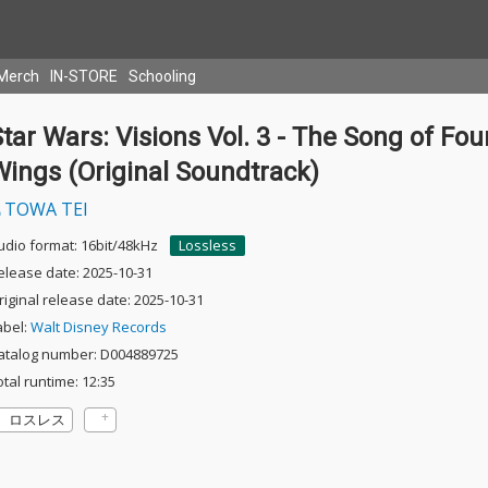
Merch
IN-STORE
Schooling
tar Wars: Visions Vol. 3 - The Song of Fou
Wings (Original Soundtrack)
TOWA TEI
udio format: 16bit/48kHz
Lossless
elease date: 2025-10-31
riginal release date: 2025-10-31
abel:
Walt Disney Records
atalog number: D004889725
otal runtime: 12:35
ロスレス