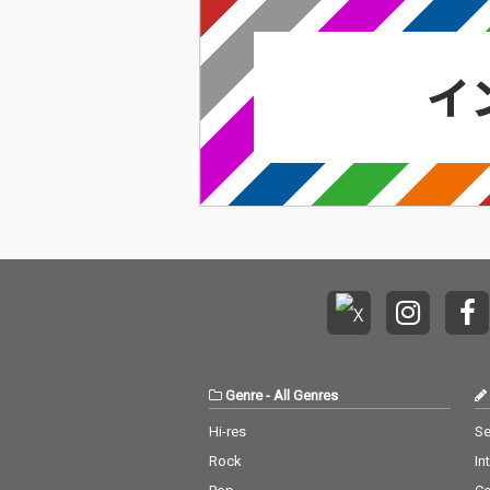
Genre
-
All Genres
Hi-res
Se
Rock
In