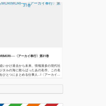
RIMORI──〈アーカイ奉行〉第31巻
追いかけ過去から未来、情報過多の現代社
ジタルの海に散らばったあの名作、この名
をひとつにまとめる仕事人…!〈アーカイ奉
今日もデジタルの乱世を治める…!'''〈アーカ
とは…'''1.過去作の最新リマスター音源 2.
で未配信…