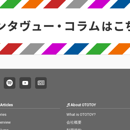
Articles
About OTOTOY
ries
What is OTOTOY?
terview
会社概要