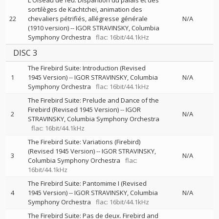
L'Oiseau de feu: Disparition du palais et des
sortilèges de Kachtchei, animation des
22
chevaliers pétrifiés, allégresse générale
N/A
(1910 version)
--
IGOR STRAVINSKY
Columbia
Symphony Orchestra
flac: 16bit/44.1kHz
DISC 3
The Firebird Suite: Introduction (Revised
1
1945 Version)
--
IGOR STRAVINSKY
Columbia
N/A
Symphony Orchestra
flac: 16bit/44.1kHz
The Firebird Suite: Prelude and Dance of the
Firebird (Revised 1945 Version)
--
IGOR
2
N/A
STRAVINSKY
Columbia Symphony Orchestra
flac: 16bit/44.1kHz
The Firebird Suite: Variations (Firebird)
(Revised 1945 Version)
--
IGOR STRAVINSKY
3
N/A
Columbia Symphony Orchestra
flac:
16bit/44.1kHz
The Firebird Suite: Pantomime I (Revised
4
1945 Version)
--
IGOR STRAVINSKY
Columbia
N/A
Symphony Orchestra
flac: 16bit/44.1kHz
The Firebird Suite: Pas de deux. Firebird and