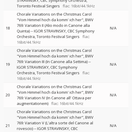
STRAVINSKY
CBC Symphony Orchestra
Toronto Festival Singers
flac: 16bit/44.1kHz
Chorale Variations on the Christmas Carol
"Vom Himmel hoch da komm' ich her", BWV
769: Variation II (Alio modo in Canone alla
18
N/A
Quinta)
--
IGOR STRAVINSKY
CBC Symphony
Orchestra
Toronto Festival Singers
flac:
16bit/44.1kHz
Chorale Variations on the Christmas Carol
"Vom Himmel hoch da komm' ich her", BWV
769: Variation III (In Canone alla Settima)
--
19
N/A
IGOR STRAVINSKY
CBC Symphony
Orchestra
Toronto Festival Singers
flac:
16bit/44.1kHz
Chorale Variations on the Christmas Carol
"Vom Himmel hoch da komm' ich her", BWV
20
N/A
769: Variation IV (In Canone all' Ottava per
augmentationem)
flac: 16bit/44.1kHz
Chorale Variations on the Christmas Carol
"Vom Himmel hoch da komm' ich her", BWV
769: Variation V (L'altra sorte del Canone al
21
N/A
rovescio)
--
IGOR STRAVINSKY
CBC