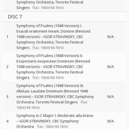
Symphony Orchestra
Toronto Festival
Singers
flac: 16bit/44.1kHz
DISC 7
Symphony of Psalms (1948 Version): I.
Exaudi orationem meam, Domine (Revised
1
1948 version)
--
IGOR STRAVINSKY
CBC
N/A
Symphony Orchestra
Toronto Festival
Singers
flac: 16bit/44.1kHz
Symphony of Psalms (1948 Version): II.
Exspectans exspectavi Dominum (Revised
2
1948 version)
--
IGOR STRAVINSKY
CBC
N/A
Symphony Orchestra
Toronto Festival
Singers
flac: 16bit/44.1kHz
Symphony of Psalms (1948 Version): III.
Alleluia. Laudate Dominum (Revised 1948
3
version)
--
IGOR STRAVINSKY
CBC Symphony
N/A
Orchestra
Toronto Festival Singers
flac:
16bit/44.1kHz
Symphony in C Major: I. Moderato alla breve
4
--
IGOR STRAVINSKY
CBC Symphony
N/A
Orchestra
flac: 16bit/44.1kHz