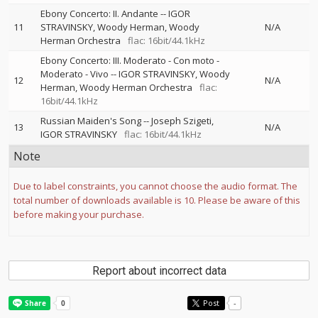
Ebony Concerto: II. Andante
--
IGOR
11
STRAVINSKY
Woody Herman
Woody
N/A
Herman Orchestra
flac: 16bit/44.1kHz
Ebony Concerto: III. Moderato - Con moto -
Moderato - Vivo
--
IGOR STRAVINSKY
Woody
12
N/A
Herman
Woody Herman Orchestra
flac:
16bit/44.1kHz
Russian Maiden's Song
--
Joseph Szigeti
13
N/A
IGOR STRAVINSKY
flac: 16bit/44.1kHz
Note
Due to label constraints, you cannot choose the audio format. The
total number of downloads available is 10. Please be aware of this
before making your purchase.
Report about incorrect data
Post
-