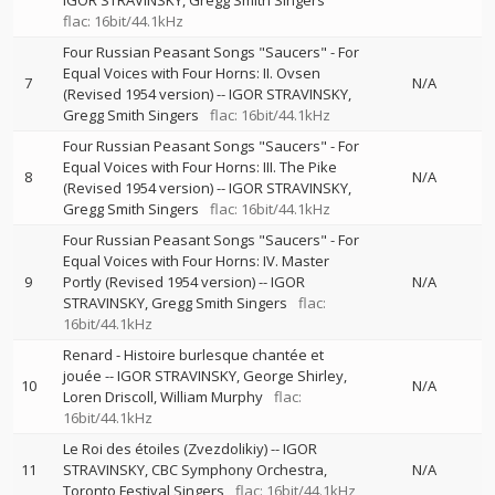
IGOR STRAVINSKY
Gregg Smith Singers
flac: 16bit/44.1kHz
Four Russian Peasant Songs "Saucers" - For
Equal Voices with Four Horns: II. Ovsen
7
N/A
(Revised 1954 version)
--
IGOR STRAVINSKY
Gregg Smith Singers
flac: 16bit/44.1kHz
Four Russian Peasant Songs "Saucers" - For
Equal Voices with Four Horns: III. The Pike
8
N/A
(Revised 1954 version)
--
IGOR STRAVINSKY
Gregg Smith Singers
flac: 16bit/44.1kHz
Four Russian Peasant Songs "Saucers" - For
Equal Voices with Four Horns: IV. Master
9
Portly (Revised 1954 version)
--
IGOR
N/A
STRAVINSKY
Gregg Smith Singers
flac:
16bit/44.1kHz
Renard - Histoire burlesque chantée et
jouée
--
IGOR STRAVINSKY
George Shirley
10
N/A
Loren Driscoll
William Murphy
flac:
16bit/44.1kHz
Le Roi des étoiles (Zvezdolikiy)
--
IGOR
11
STRAVINSKY
CBC Symphony Orchestra
N/A
Toronto Festival Singers
flac: 16bit/44.1kHz