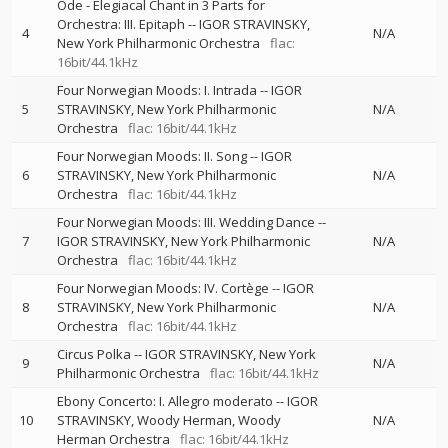
Ode - Elegiacal Chant in 3 Parts for
Orchestra: III. Epitaph
--
IGOR STRAVINSKY
4
N/A
New York Philharmonic Orchestra
flac:
16bit/44.1kHz
Four Norwegian Moods: I. Intrada
--
IGOR
5
STRAVINSKY
New York Philharmonic
N/A
Orchestra
flac: 16bit/44.1kHz
Four Norwegian Moods: II. Song
--
IGOR
6
STRAVINSKY
New York Philharmonic
N/A
Orchestra
flac: 16bit/44.1kHz
Four Norwegian Moods: III. Wedding Dance
--
7
IGOR STRAVINSKY
New York Philharmonic
N/A
Orchestra
flac: 16bit/44.1kHz
Four Norwegian Moods: IV. Cortège
--
IGOR
8
STRAVINSKY
New York Philharmonic
N/A
Orchestra
flac: 16bit/44.1kHz
Circus Polka
--
IGOR STRAVINSKY
New York
9
N/A
Philharmonic Orchestra
flac: 16bit/44.1kHz
Ebony Concerto: I. Allegro moderato
--
IGOR
10
STRAVINSKY
Woody Herman
Woody
N/A
Herman Orchestra
flac: 16bit/44.1kHz