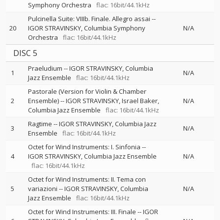
Symphony Orchestra
flac: 16bit/44.1kHz
Pulcinella Suite: VIIIb. Finale. Allegro assai
--
20
IGOR STRAVINSKY
Columbia Symphony
N/A
Orchestra
flac: 16bit/44.1kHz
DISC 5
Praeludium
--
IGOR STRAVINSKY
Columbia
1
N/A
Jazz Ensemble
flac: 16bit/44.1kHz
Pastorale (Version for Violin & Chamber
2
Ensemble)
--
IGOR STRAVINSKY
Israel Baker
N/A
Columbia Jazz Ensemble
flac: 16bit/44.1kHz
Ragtime
--
IGOR STRAVINSKY
Columbia Jazz
3
N/A
Ensemble
flac: 16bit/44.1kHz
Octet for Wind Instruments: I. Sinfonia
--
4
IGOR STRAVINSKY
Columbia Jazz Ensemble
N/A
flac: 16bit/44.1kHz
Octet for Wind Instruments: II. Tema con
5
variazioni
--
IGOR STRAVINSKY
Columbia
N/A
Jazz Ensemble
flac: 16bit/44.1kHz
Octet for Wind Instruments: III. Finale
--
IGOR