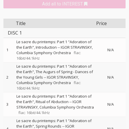
Add all to INTEREST
Title
Price
DISC 1
Le sacre du printemps: Part 1 "Adoration of
the Earth", Introduction
--
IGOR STRAVINSKY
1
N/A
Columbia Symphony Orchestra
flac:
16bit/44.1kHz
Le sacre du printemps: Part 1 "Adoration of
the Earth", The Augurs of Spring - Dances of
2
the Young Girls
--
IGOR STRAVINSKY
N/A
Columbia Symphony Orchestra
flac:
16bit/44.1kHz
Le sacre du printemps: Part 1 "Adoration of
the Earth", Ritual of Abduction
--
IGOR
3
N/A
STRAVINSKY
Columbia Symphony Orchestra
flac: 16bit/44.1kHz
Le sacre du printemps: Part 1 "Adoration of
the Earth", Spring Rounds
--
IGOR
4
N/A