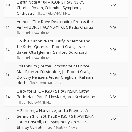
Eighth Note = 104
--
IGOR STRAVINSKY
10
N/A
Charles Rosen
Columbia Symphony
Orchestra
flac: 16bit/44.1kHz
Anthem "The Dove Descending Breaks the
11
Air"
--
IGOR STRAVINSKY
CBC Radio Chorus
N/A
flac: 16bit/44.1kHz
Double Canon "Raoul Dufy in Memoriam"
for String Quartet
--
Robert Craft
Israel
12
N/A
Baker
Otis Igleman
Sanford Schonbach
flac: 16bit/44.1kHz
Epitaphium (For the Tombstone of Prince
Max Egon zu Fürstenberg)
--
Robert Craft
13
N/A
Dorothy Remsen
Arthur Gleghorn
Kalman
Bloch
flac: 16bit/44.1kHz
Elegy for J.F.K.
--
IGOR STRAVINSKY
Cathy
14
Berberian
Paul E. Howland
Jack Kreiselman
N/A
flac: 16bit/44.1kHz
A Sermon, a Narrative, and a Prayer: I. A
Sermon (From St. Paul)
--
IGOR STRAVINSKY
15
N/A
Loren Driscoll
CBC Symphony Orchestra
Shirley Verrett
flac: 16bit/44.1kHz