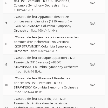
feu (1910 version)
--
IGOR STRAVINSKY
6
N/A
Columbia Symphony Orchestra
flac:
16bit/44.1kHz
L'Oiseau de feu: Apparition des treize
princesses enchantées (1910 version)
--
7
N/A
IGOR STRAVINSKY
Columbia Symphony
Orchestra
flac: 16bit/44.1kHz
L'Oiseau de feu: Jeu des princesses avec les
pommes d'or (Scherzo) (1910 version)
--
8
N/A
IGOR STRAVINSKY
Columbia Symphony
Orchestra
flac: 16bit/44.1kHz
L'Oiseau de feu: Brusque apparition d'Ivan
Tsarévitch (1910 version)
--
IGOR
9
N/A
STRAVINSKY
Columbia Symphony Orchestra
flac: 16bit/44.1kHz
L'Oiseau de feu: Khorovod: Ronde des
princesses (1910 version)
--
IGOR
10
N/A
STRAVINSKY
Columbia Symphony Orchestra
flac: 16bit/44.1kHz
L'Oiseau de feu: Lever du jour - Ivan
Tsarévitch pénètre dans le palais de
11
Kachtchei (1910 version)
--
IGOR STRAVINSKY
N/A