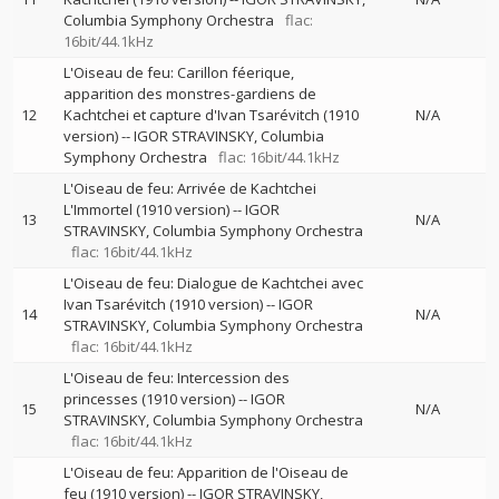
Columbia Symphony Orchestra
flac:
16bit/44.1kHz
L'Oiseau de feu: Carillon féerique,
apparition des monstres-gardiens de
12
Kachtchei et capture d'Ivan Tsarévitch (1910
N/A
version)
--
IGOR STRAVINSKY
Columbia
Symphony Orchestra
flac: 16bit/44.1kHz
L'Oiseau de feu: Arrivée de Kachtchei
L'Immortel (1910 version)
--
IGOR
13
N/A
STRAVINSKY
Columbia Symphony Orchestra
flac: 16bit/44.1kHz
L'Oiseau de feu: Dialogue de Kachtchei avec
Ivan Tsarévitch (1910 version)
--
IGOR
14
N/A
STRAVINSKY
Columbia Symphony Orchestra
flac: 16bit/44.1kHz
L'Oiseau de feu: Intercession des
princesses (1910 version)
--
IGOR
15
N/A
STRAVINSKY
Columbia Symphony Orchestra
flac: 16bit/44.1kHz
L'Oiseau de feu: Apparition de l'Oiseau de
feu (1910 version)
--
IGOR STRAVINSKY