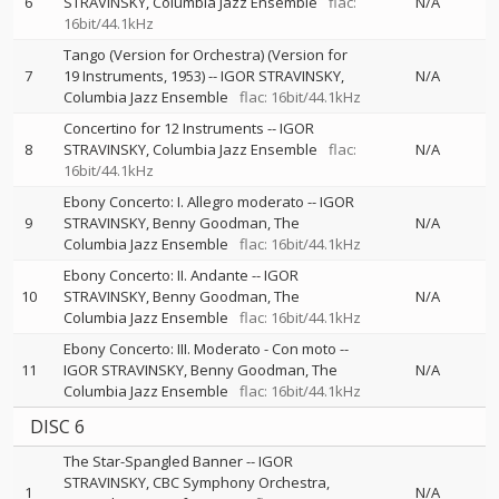
6
STRAVINSKY
Columbia Jazz Ensemble
flac:
N/A
16bit/44.1kHz
Tango (Version for Orchestra) (Version for
7
19 Instruments, 1953)
--
IGOR STRAVINSKY
N/A
Columbia Jazz Ensemble
flac: 16bit/44.1kHz
Concertino for 12 Instruments
--
IGOR
8
STRAVINSKY
Columbia Jazz Ensemble
flac:
N/A
16bit/44.1kHz
Ebony Concerto: I. Allegro moderato
--
IGOR
9
STRAVINSKY
Benny Goodman
The
N/A
Columbia Jazz Ensemble
flac: 16bit/44.1kHz
Ebony Concerto: II. Andante
--
IGOR
10
STRAVINSKY
Benny Goodman
The
N/A
Columbia Jazz Ensemble
flac: 16bit/44.1kHz
Ebony Concerto: III. Moderato - Con moto
--
11
IGOR STRAVINSKY
Benny Goodman
The
N/A
Columbia Jazz Ensemble
flac: 16bit/44.1kHz
DISC 6
The Star-Spangled Banner
--
IGOR
STRAVINSKY
CBC Symphony Orchestra
1
N/A