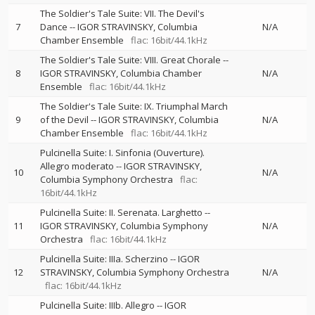
The Soldier's Tale Suite: VII. The Devil's
7
Dance
--
IGOR STRAVINSKY
Columbia
N/A
Chamber Ensemble
flac: 16bit/44.1kHz
The Soldier's Tale Suite: VIII. Great Chorale
--
8
IGOR STRAVINSKY
Columbia Chamber
N/A
Ensemble
flac: 16bit/44.1kHz
The Soldier's Tale Suite: IX. Triumphal March
9
of the Devil
--
IGOR STRAVINSKY
Columbia
N/A
Chamber Ensemble
flac: 16bit/44.1kHz
Pulcinella Suite: I. Sinfonia (Ouverture).
Allegro moderato
--
IGOR STRAVINSKY
10
N/A
Columbia Symphony Orchestra
flac:
16bit/44.1kHz
Pulcinella Suite: II. Serenata. Larghetto
--
11
IGOR STRAVINSKY
Columbia Symphony
N/A
Orchestra
flac: 16bit/44.1kHz
Pulcinella Suite: IIIa. Scherzino
--
IGOR
12
STRAVINSKY
Columbia Symphony Orchestra
N/A
flac: 16bit/44.1kHz
Pulcinella Suite: IIIb. Allegro
--
IGOR