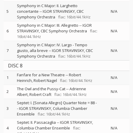
Symphony in C Major: II. Larghetto
5
concertante
--
IGOR STRAVINSKY
CBC
N/A
Symphony Orchestra
flac: 16bit/44.1kHz
Symphony in C Major: III. Allegretto
--
IGOR
6
STRAVINSKY
CBC Symphony Orchestra
flac:
N/A
16bit/44.1kHz
Symphony in C Major: IV. Largo - Tempo
7
giusto, alla breve
--
IGOR STRAVINSKY
CBC
N/A
Symphony Orchestra
flac: 16bit/44.1kHz
DISC 8
Fanfare for a New Theatre
--
Robert
1
N/A
Heinrich
Robert Nagel
flac: 16bit/44.1kHz
The Owl and the Pussy-Cat
--
Adrienne
2
N/A
Albert
Robert Craft
flac: 16bit/44.1kHz
Septet: I. [Sonata Allegro] Quarter Note = 88
-
3
-
IGOR STRAVINSKY
Columbia Chamber
N/A
Ensemble
flac: 16bit/44.1kHz
Septet: II. Passacaglia
--
IGOR STRAVINSKY
4
Columbia Chamber Ensemble
flac:
N/A