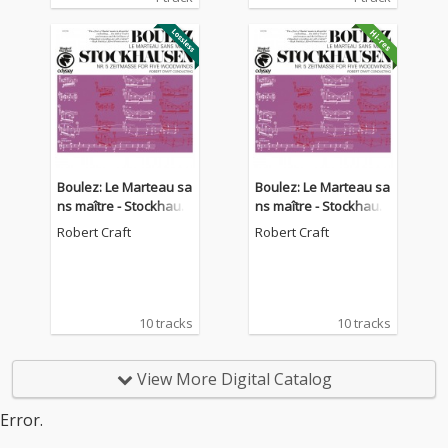
Boulez: Le Marteau sa
Boulez: Le Marteau sa
ns maître - Stockhaus
ns maître - Stockhaus
en: "Zeitmaße", Op. 5
en: "Zeitmaße", Op. 5
Robert Craft
Robert Craft
(1956) (1967 Re-edited
(1956) (1967 Re-edited
Version)
Version)
10 tracks
10 tracks
View More Digital Catalog
Error.