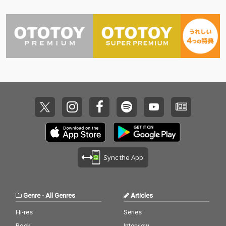
Sync the App
Genre
-
All Genres
Articles
Hi-res
Series
Rock
Interview