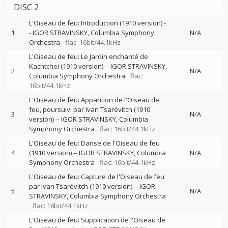
DISC 2
L'Oiseau de feu: Introduction (1910 version)
-
1
-
IGOR STRAVINSKY
Columbia Symphony
N/A
Orchestra
flac: 16bit/44.1kHz
L'Oiseau de feu: Le Jardin enchanté de
Kachtchei (1910 version)
--
IGOR STRAVINSKY
2
N/A
Columbia Symphony Orchestra
flac:
16bit/44.1kHz
L'Oiseau de feu: Apparition de l'Oiseau de
feu, poursuivi par Ivan Tsarévitch (1910
3
N/A
version)
--
IGOR STRAVINSKY
Columbia
Symphony Orchestra
flac: 16bit/44.1kHz
L'Oiseau de feu: Danse de l'Oiseau de feu
4
(1910 version)
--
IGOR STRAVINSKY
Columbia
N/A
Symphony Orchestra
flac: 16bit/44.1kHz
L'Oiseau de feu: Capture de l'Oiseau de feu
par Ivan Tsarévitch (1910 version)
--
IGOR
5
N/A
STRAVINSKY
Columbia Symphony Orchestra
flac: 16bit/44.1kHz
L'Oiseau de feu: Supplication de l'Oiseau de