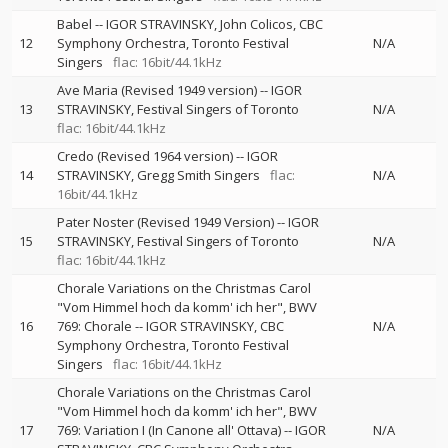
Babel
--
IGOR STRAVINSKY
John Colicos
CBC
12
Symphony Orchestra
Toronto Festival
N/A
Singers
flac: 16bit/44.1kHz
Ave Maria (Revised 1949 version)
--
IGOR
13
STRAVINSKY
Festival Singers of Toronto
N/A
flac: 16bit/44.1kHz
Credo (Revised 1964 version)
--
IGOR
14
STRAVINSKY
Gregg Smith Singers
flac:
N/A
16bit/44.1kHz
Pater Noster (Revised 1949 Version)
--
IGOR
15
STRAVINSKY
Festival Singers of Toronto
N/A
flac: 16bit/44.1kHz
Chorale Variations on the Christmas Carol
"Vom Himmel hoch da komm' ich her", BWV
16
769: Chorale
--
IGOR STRAVINSKY
CBC
N/A
Symphony Orchestra
Toronto Festival
Singers
flac: 16bit/44.1kHz
Chorale Variations on the Christmas Carol
"Vom Himmel hoch da komm' ich her", BWV
17
769: Variation I (In Canone all' Ottava)
--
IGOR
N/A