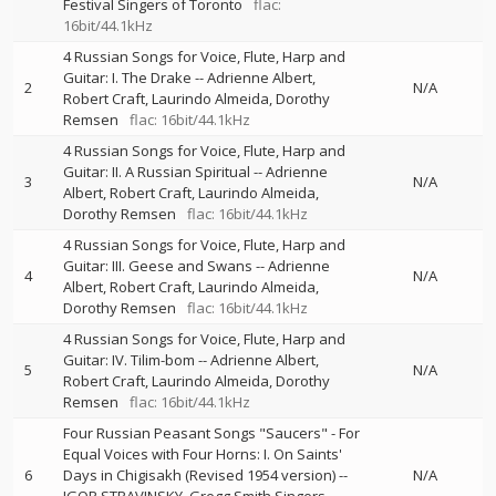
Festival Singers of Toronto
flac:
16bit/44.1kHz
4 Russian Songs for Voice, Flute, Harp and
Guitar: I. The Drake
--
Adrienne Albert
2
N/A
Robert Craft
Laurindo Almeida
Dorothy
Remsen
flac: 16bit/44.1kHz
4 Russian Songs for Voice, Flute, Harp and
Guitar: II. A Russian Spiritual
--
Adrienne
3
N/A
Albert
Robert Craft
Laurindo Almeida
Dorothy Remsen
flac: 16bit/44.1kHz
4 Russian Songs for Voice, Flute, Harp and
Guitar: III. Geese and Swans
--
Adrienne
4
N/A
Albert
Robert Craft
Laurindo Almeida
Dorothy Remsen
flac: 16bit/44.1kHz
4 Russian Songs for Voice, Flute, Harp and
Guitar: IV. Tilim-bom
--
Adrienne Albert
5
N/A
Robert Craft
Laurindo Almeida
Dorothy
Remsen
flac: 16bit/44.1kHz
Four Russian Peasant Songs "Saucers" - For
Equal Voices with Four Horns: I. On Saints'
6
Days in Chigisakh (Revised 1954 version)
--
N/A