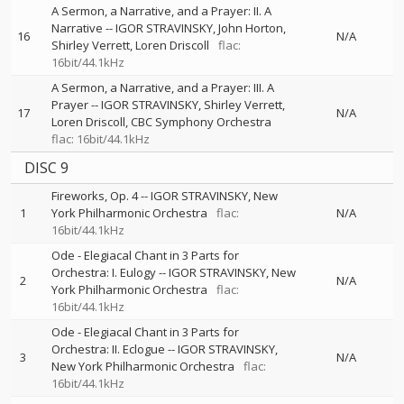
A Sermon, a Narrative, and a Prayer: II. A
Narrative
--
IGOR STRAVINSKY
John Horton
16
N/A
Shirley Verrett
Loren Driscoll
flac:
16bit/44.1kHz
A Sermon, a Narrative, and a Prayer: III. A
Prayer
--
IGOR STRAVINSKY
Shirley Verrett
17
N/A
Loren Driscoll
CBC Symphony Orchestra
flac: 16bit/44.1kHz
DISC 9
Fireworks, Op. 4
--
IGOR STRAVINSKY
New
1
York Philharmonic Orchestra
flac:
N/A
16bit/44.1kHz
Ode - Elegiacal Chant in 3 Parts for
Orchestra: I. Eulogy
--
IGOR STRAVINSKY
New
2
N/A
York Philharmonic Orchestra
flac:
16bit/44.1kHz
Ode - Elegiacal Chant in 3 Parts for
Orchestra: II. Eclogue
--
IGOR STRAVINSKY
3
N/A
New York Philharmonic Orchestra
flac:
16bit/44.1kHz