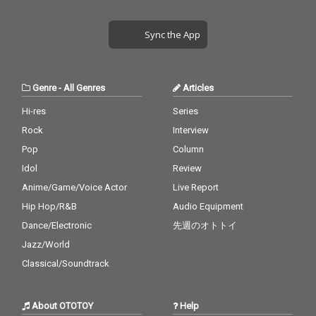
Sync the App
Genre
-
All Genres
Articles
Hi-res
Series
Rock
Interview
Pop
Column
Idol
Review
Anime/Game/Voice Actor
Live Report
Hip Hop/R&B
Audio Equipment
Dance/Electronic
先週のオトトイ
Jazz/World
Classical/Soundtrack
About OTOTOY
Help