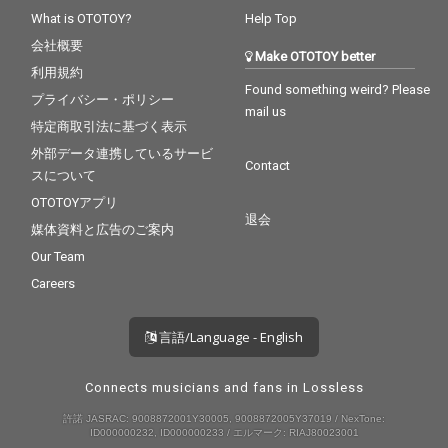
What is OTOTOY?
Help Top
会社概要
Make OTOTOY better
利用規約
Found something weird? Please
プライバシー・ポリシー
mail us
特定商取引法に基づく表示
外部データ連携しているサービ
Contact
スについて
OTOTOYアプリ
退会
媒体資料と広告のご案内
Our Team
Careers
言語/Language - English
Connects musicians and fans in Lossless
許諾 JASRAC: 9008872001Y30005, 9008872005Y37019 / NexTone:
ID000000232, ID000000233 / エルマーク: RIAJ80023001