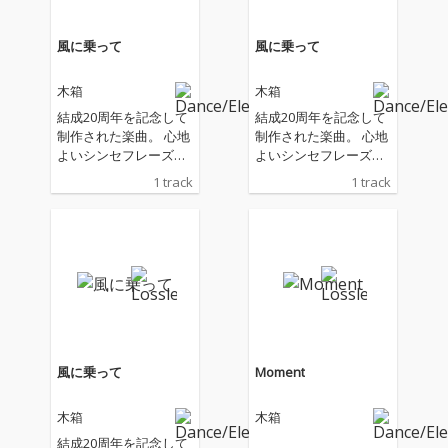
風に乗って
風に乗って
木箱
木箱
結成20周年を記念して
結成20周年を記念して
制作された楽曲。 心地
制作された楽曲。 心地
よいシンセフレーズと
よいシンセフレーズと
軽快なビートに透明感
軽快なビートに透明感
1 track
1 track
のあるSAyAの歌声が心
のあるSAyAの歌声が心
地よく響く。 エレクト
地よく響く。 エレクト
ロニカ、シンセポッ
ロニカ、シンセポッ
プ、オルタナティブ要
プ、オルタナティブ要
素を取り入れつつも、
素を取り入れつつも、
木箱らしいギミックが
木箱らしいギミックが
詰め込まれたドラマチ
詰め込まれたドラマチ
ックな楽曲。
ックな楽曲。
風に乗って
Moment
木箱
木箱
結成20周年を記念して