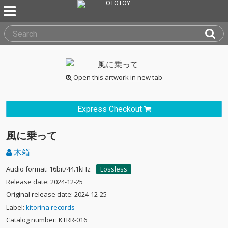
Open this artwork in new tab
Express Checkout
風に乗って
木箱
Audio format: 16bit/44.1kHz
Lossless
Release date: 2024-12-25
Original release date: 2024-12-25
Label:
kitorina records
Catalog number: KTRR-016