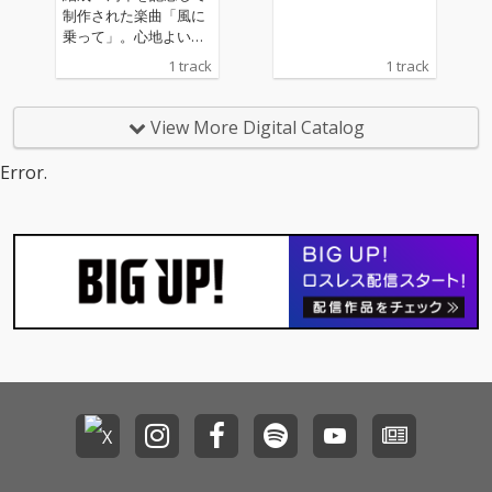
制作された楽曲「風に
乗って」。心地よいシ
ンセフレーズと軽快な
1 track
1 track
ビートに透明感のある
SAyAの歌声が心地よく
響く。木箱らしいギミ
View More Digital Catalog
ックが詰め込まれたド
ラマチックな楽曲。
Error.