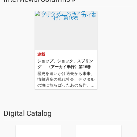
連載
ショップ、ショック、スプリン
グ──〈アーカイ奉行〉第16巻
歴史を追いかけ過去から未来、
情報過多の現代社会、デジタル
の海に散らばったあの名作、こ
の名作たちをひとつにまとめる
仕事人…!〈アーカイ奉行〉が今
日もデジタルの乱世を治め
る…!'''〈アーカイ奉行〉と
Digital Catalog
は…'''1.過去作の最新リマスター
音源 2.これまで未配信…