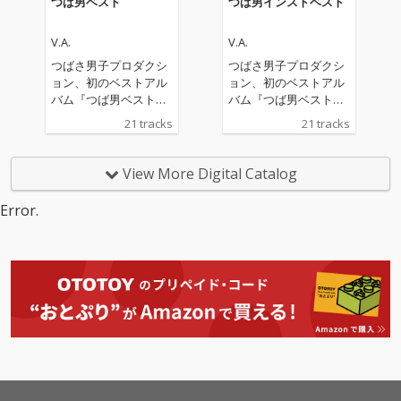
つば男ベスト
つば男インストベスト
V.A.
V.A.
つばさ男子プロダクシ
つばさ男子プロダクシ
ョン、初のベストアル
ョン、初のベストアル
バム『つば男ベスト』
バム『つば男ベスト』
『つば男インストベス
『つば男インストベス
21 tracks
21 tracks
ト』の2作品配信リリ
ト』の2作品配信リリ
ース。 このベスト盤に
ース。 このベスト盤に
は、CUBERS、THE SU
は、CUBERS、THE SU
View More Digital Catalog
PER FRUIT、世が世な
PER FRUIT、世が世な
ら!!!、SHY、POCKET P
ら!!!、SHY、POCKET P
Error.
ANiC、峯脇から各5曲
ANiC、峯脇から各5曲
ずつを厳選。さらに、
ずつを厳選。さらに、
現つば男メンバー19名
現つば男メンバー19名
とつば男AP（CUBER
とつば男AP（CUBER
S）のTAKAを加えた総
S）のTAKAを加えた総
勢20名が、本アルバム
勢20名が、本アルバム
のために歌唱した新録
のために歌唱した新録
「Samenaide」を含む
「Samenaide」を含む
全21曲が収録される。
全21曲が収録される。
選曲はつばさ男子プロ
選曲はつばさ男子プロ
ダクションのチーフマ
ダクションのチーフマ