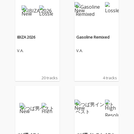
IBIZA 2026
Gasoline Remixed
V.A.
V.A.
20 tracks
4 tracks