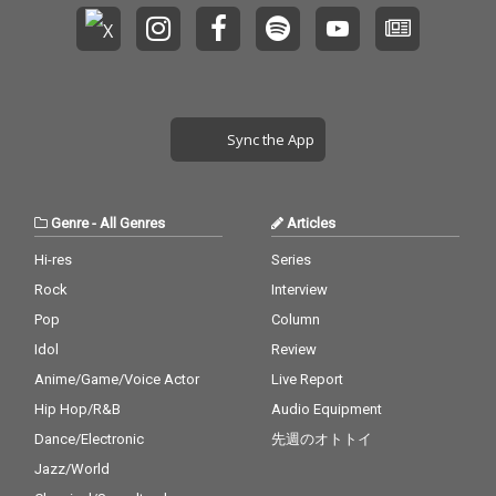
ネージャー・堀切裕真
ネージャー・堀切裕真
をはじめ、高橋芳朗、
をはじめ、高橋芳朗、
南波一海、坂井彩花、
南波一海、坂井彩花、
小林千絵による選考・
小林千絵による選考・
選曲を経て決定した。
選曲を経て決定した。
Sync the App
Genre
-
All Genres
Articles
Hi-res
Series
Rock
Interview
Pop
Column
Idol
Review
Anime/Game/Voice Actor
Live Report
Hip Hop/R&B
Audio Equipment
Dance/Electronic
先週のオトトイ
Jazz/World