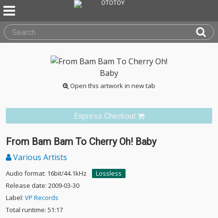
Open this artwork in new tab
Express Checkout
From Bam Bam To Cherry Oh! Baby
Various Artists
Audio format: 16bit/44.1kHz
Lossless
Release date: 2009-03-30
Label:
VP Records
Total runtime: 51:17