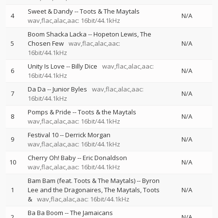
Sweet & Dandy
--
Toots & The Maytals
4
N/A
wav,flac,alac,aac: 16bit/44.1kHz
Boom Shacka Lacka
--
Hopeton Lewis
The
5
Chosen Few
wav,flac,alac,aac:
N/A
16bit/44.1kHz
Unity Is Love
--
Billy Dice
wav,flac,alac,aac:
6
N/A
16bit/44.1kHz
Da Da
--
Junior Byles
wav,flac,alac,aac:
7
N/A
16bit/44.1kHz
Pomps & Pride
--
Toots & the Maytals
8
N/A
wav,flac,alac,aac: 16bit/44.1kHz
Festival 10
--
Derrick Morgan
9
N/A
wav,flac,alac,aac: 16bit/44.1kHz
Cherry Oh! Baby
--
Eric Donaldson
10
N/A
wav,flac,alac,aac: 16bit/44.1kHz
Bam Bam (feat. Toots & The Maytals)
--
Byron
1
Lee and the Dragonaires
The Maytals
Toots
N/A
&
wav,flac,alac,aac: 16bit/44.1kHz
Ba Ba Boom
--
The Jamaicans
2
N/A