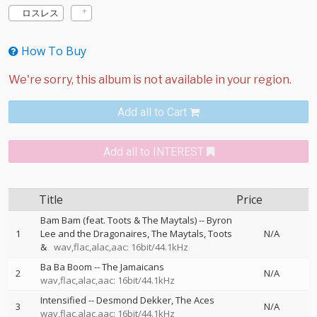
ロスレス
How To Buy
Add all to Cart
Add all to INTEREST
Title
Price
Bam Bam (feat. Toots & The Maytals)
--
Byron
1
Lee and the Dragonaires
The Maytals
Toots
N/A
&
wav,flac,alac,aac: 16bit/44.1kHz
Ba Ba Boom
--
The Jamaicans
2
N/A
wav,flac,alac,aac: 16bit/44.1kHz
Intensified
--
Desmond Dekker
The Aces
3
N/A
wav,flac,alac,aac: 16bit/44.1kHz