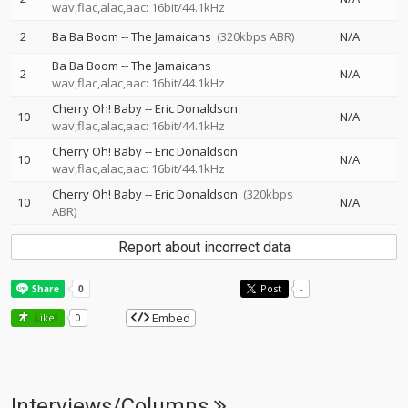
wav,flac,alac,aac: 16bit/44.1kHz
2
Ba Ba Boom
--
The Jamaicans
(320kbps ABR)
N/A
Ba Ba Boom
--
The Jamaicans
2
N/A
wav,flac,alac,aac: 16bit/44.1kHz
Cherry Oh! Baby
--
Eric Donaldson
10
N/A
wav,flac,alac,aac: 16bit/44.1kHz
Cherry Oh! Baby
--
Eric Donaldson
10
N/A
wav,flac,alac,aac: 16bit/44.1kHz
Cherry Oh! Baby
--
Eric Donaldson
(320kbps
10
N/A
ABR)
Report about incorrect data
Post
-
Embed
Like!
0
Interviews/Columns