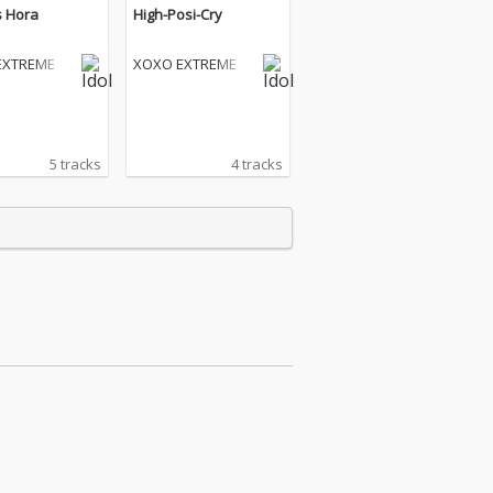
s Hora
High-Posi-Cry
EXTREME
XOXO EXTREME
5 tracks
4 tracks