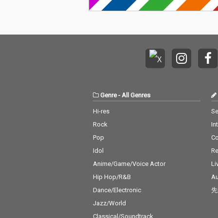
Genre
-
All Genres
Hi-res
Se
Rock
In
Pop
C
Idol
Re
Anime/Game/Voice Actor
Li
Hip Hop/R&B
Au
Dance/Electronic
先
Jazz/World
Classical/Soundtrack