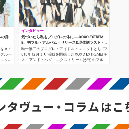
インタビュー
ルの扉
気づいたら私もプログレの体に──XOXO EXTREM
E、初フル・アルバム・リリース&現体制ラスト・
インタヴュー!
曲をメイ
唯一無二のプログレ・アイドル・ユニットとして2
・グルー
016年12月より活動を開始したXOXO EXTREME(キ
・エクス
ス・アンド・ハグ・エクストリーム)が初のフル・
現役東大
アルバム『The Both Sides Of The Bloom』をリリ
というか
ース! 国内外から高い評価を得つ…