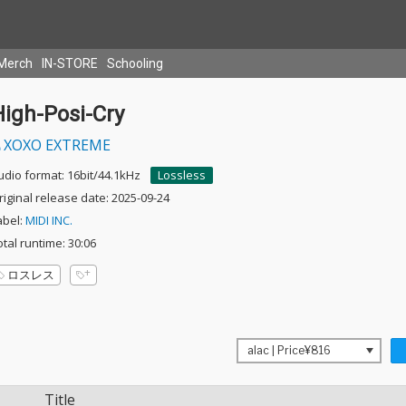
Merch
IN-STORE
Schooling
High-Posi-Cry
XOXO EXTREME
udio format: 16bit/44.1kHz
Lossless
riginal release date: 2025-09-24
abel:
MIDI INC.
otal runtime: 30:06
ロスレス
Title