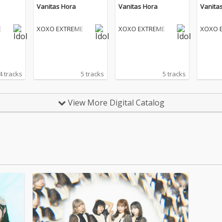
Vanitas Hora
Vanitas Hora
Vanita
E
XOXO EXTREME
XOXO EXTREME
XOXO 
4 tracks
5 tracks
5 tracks
View More Digital Catalog