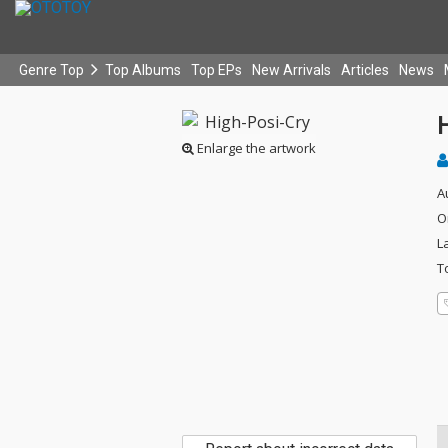
Genre Top
Top Albums
Top EPs
New Arrivals
Articles
News
Enlarge the artwork
A
O
L
T