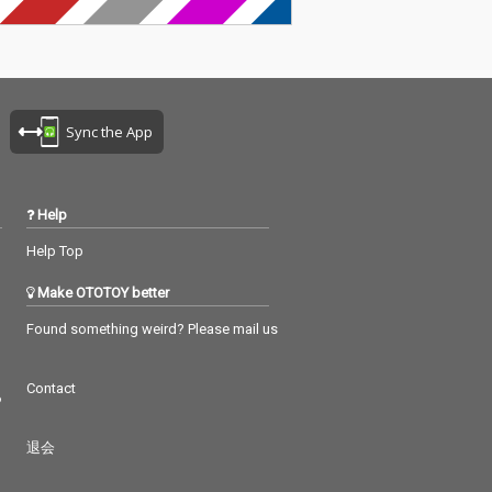
Sync the App
Help
Help Top
Make OTOTOY better
Found something weird? Please mail us
Contact
つ
退会