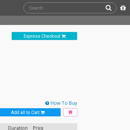
Express Checkout
How To Buy
Add all to Cart
Duration
Price