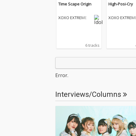
Time Scape Origin
High-Posi-Cry
XOXO EXTREME
XOXO EXTREM
6 tracks
Error.
Interviews/Columns