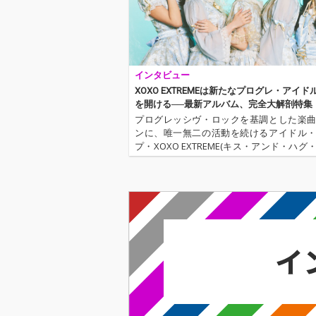
インタビュー
XOXO EXTREMEは新たなプログレ・アイド
を開ける──最新アルバム、完全大解剖特集
プログレッシヴ・ロックを基調とした楽
ンに、唯一無二の活動を続けるアイドル
プ・XOXO EXTREME(キス・アンド・ハグ
トリーム)。昨年、新たなメンバーとして
生の真城 奈央子、現役高校生の星野 瞳々
なり個性豊かなを2…