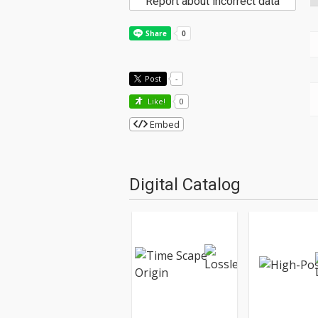
Report about incorrect data
Post
-
Like!
0
Embed
Digital Catalog