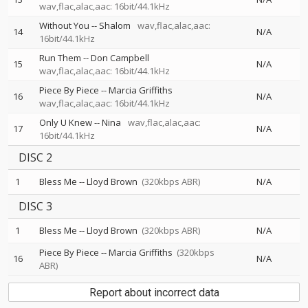
wav,flac,alac,aac: 16bit/44.1kHz
Without You
--
Shalom
wav,flac,alac,aac:
14
N/A
16bit/44.1kHz
Run Them
--
Don Campbell
15
N/A
wav,flac,alac,aac: 16bit/44.1kHz
Piece By Piece
--
Marcia Griffiths
16
N/A
wav,flac,alac,aac: 16bit/44.1kHz
Only U Knew
--
Nina
wav,flac,alac,aac:
17
N/A
16bit/44.1kHz
DISC 2
1
Bless Me
--
Lloyd Brown
(320kbps ABR)
N/A
DISC 3
1
Bless Me
--
Lloyd Brown
(320kbps ABR)
N/A
Piece By Piece
--
Marcia Griffiths
(320kbps
16
N/A
ABR)
Report about incorrect data