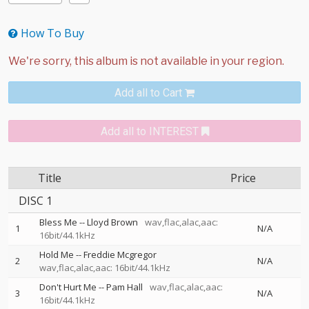
How To Buy
Add all to Cart
Add all to INTEREST
Title
Price
DISC 1
Bless Me
--
Lloyd Brown
wav,flac,alac,aac:
1
N/A
16bit/44.1kHz
Hold Me
--
Freddie Mcgregor
2
N/A
wav,flac,alac,aac: 16bit/44.1kHz
Don't Hurt Me
--
Pam Hall
wav,flac,alac,aac:
3
N/A
16bit/44.1kHz