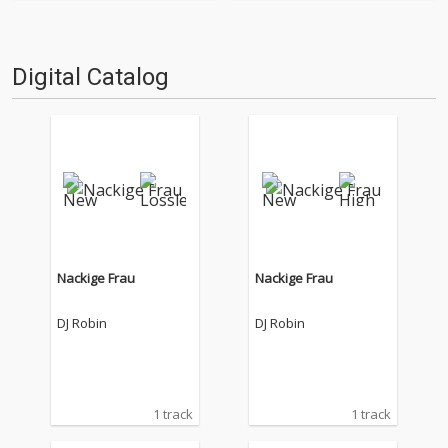
の名作たちをひとつにまとめる
の名作たちをひとつにまとめる
仕事人…!〈アーカイ奉行〉が今
仕事人…!〈アーカイ奉行〉が今
日もデジタルの乱世を治め
日もデジタルの乱世を治め
る…!'''〈アーカイ奉行〉と
る…!'''〈アーカイ奉行〉と
Digital Catalog
は…'''1.過去作の最新リマスター
は…'''1.過去作の最新リマスター
音源 2.これまで未配信…
音源 2.これまで未配信…
Nackige Frau
Nackige Frau
DJ Robin
DJ Robin
1 track
1 track