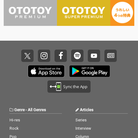
Sync the App
Genre
-
All Genres
Articles
Hi-res
Series
Rock
Interview
Pop
Column