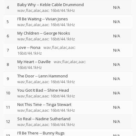
Baby Why
--
Keble Cable Drummond
4
N/A
wav,flac,alac,aac: 16bit/44.1kHz
I'll Be Waiting
--
Vivian Jones
5
N/A
wav,flac,alac,aac: 16bit/44.1kHz
My Children
--
George Nooks
6
N/A
wav,flac,alac,aac: 16bit/44.1kHz
Love
--
Fiona
wav,flac,alac,aac:
7
N/A
16bit/44.1kHz
My Heart
--
Daville
wav,flac,alac,aac:
8
N/A
16bit/44.1kHz
The Door
--
Lenn Hammond
9
N/A
wav,flac,alac,aac: 16bit/44.1kHz
You Got It Bad
--
Shine Head
10
N/A
wav,flac,alac,aac: 16bit/44.1kHz
Not This Time
--
Tinga Stewart
11
N/A
wav,flac,alac,aac: 16bit/44.1kHz
So Real
--
Nadine Sutherland
12
N/A
wav,flac,alac,aac: 16bit/44.1kHz
I'll Be There
--
Bunny Rugs
13
N/A