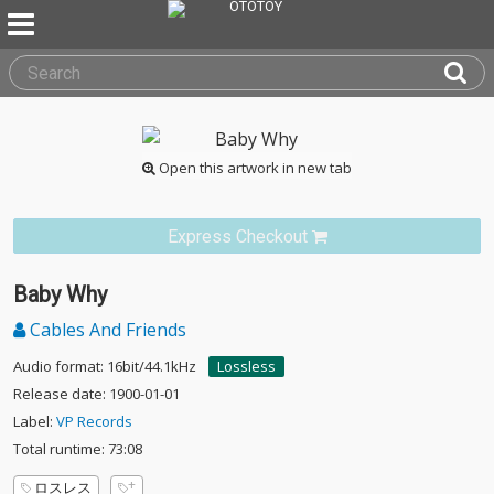
Open this artwork in new tab
Express Checkout
Baby Why
Cables And Friends
Audio format: 16bit/44.1kHz
Lossless
Release date: 1900-01-01
Label:
VP Records
Total runtime: 73:08
ロスレス