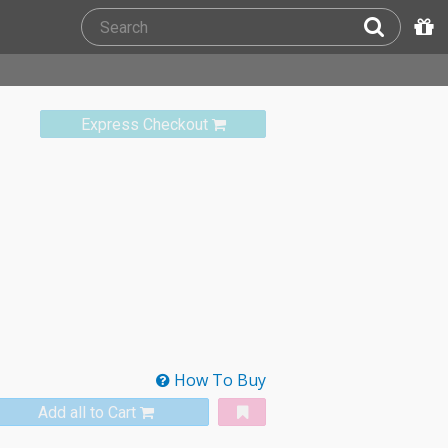
Express Checkout
How To Buy
Add all to Cart