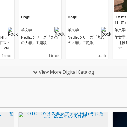
Dogs
Dogs
D o n’ t ‌ ‌
f f ‌ ‌ (T 
羊文学
羊文学
羊文学
NT』
Netflixシリーズ『九条
Netflixシリーズ『九条
羊文学
イドスト
の大罪』主題歌
の大罪』主題歌
「【推
VIVA
ーマ「B
 STORY
曲「そ
1 track
1 track
1 track
xを収
バムの
ィショ
View More Digital Catalog
n’ t L a 
u l y D
信リリース。 
g」のR
のは、
イルラ
持つサ
出身の
／シンガ
ku（