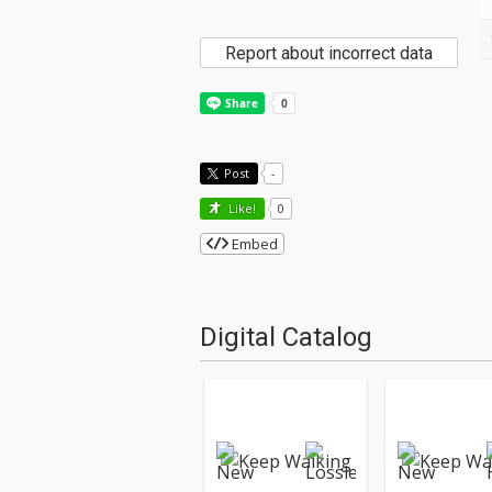
Report about incorrect data
Post
-
Like!
0
Embed
Digital Catalog