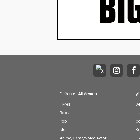
Genre
-
All Genres
Hi-res
Se
Rock
In
Pop
C
Idol
Re
Anime/Game/Voice Actor
Li