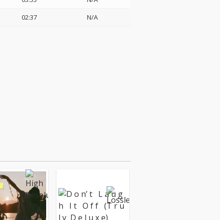
02:37
N/A