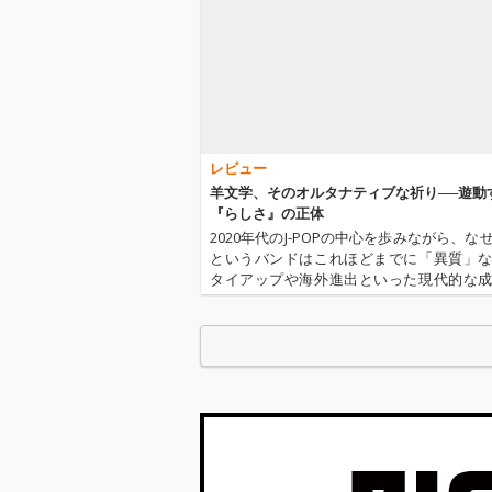
レビュー
羊文学、そのオルタナティブな祈り──遊動
『らしさ』の正体
2020年代のJ-POPの中心を歩みながら、な
というバンドはこれほどまでに「異質」
タイアップや海外進出といった現代的な
ォーマットを受け入れつつも、そのサウ
して大衆性へ回収されない。本稿では、
核心にある「オルタナティブ…