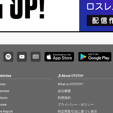
現在の
ンの最
バンドであ
リースされ
e l u 
nkuと
行配信
だMiso
「more
Remi
Articles
About OTOTOY
ries
What is OTOTOY?
terview
会社概要
olumn
利用規約
view
プライバシー・ポリシー
ve Report
特定商取引法に基づく表示