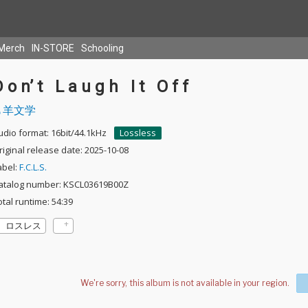
Merch
IN-STORE
Schooling
 o n’ t ‌ ‌ ‌L a u g h ‌ ‌ ‌I t ‌ ‌ ‌O f f
羊文学
udio format: 16bit/44.1kHz
Lossless
riginal release date: 2025-10-08
abel:
F.C.L.S.
atalog number: KSCL03619B00Z
otal runtime: 54:39
ロスレス