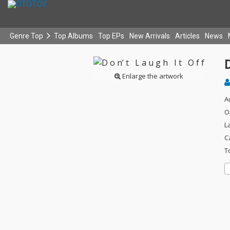
Genre Top
Top Albums
Top EPs
New Arrivals
Articles
News
D
Enlarge the artwork
A
O
L
C
T