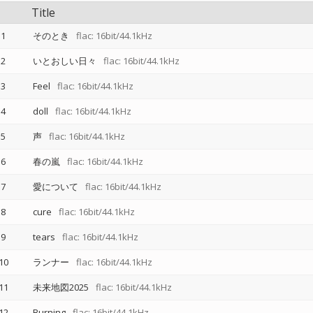
Title
1
そのとき
flac: 16bit/44.1kHz
2
いとおしい日々
flac: 16bit/44.1kHz
3
Feel
flac: 16bit/44.1kHz
4
doll
flac: 16bit/44.1kHz
5
声
flac: 16bit/44.1kHz
6
春の嵐
flac: 16bit/44.1kHz
7
愛について
flac: 16bit/44.1kHz
8
cure
flac: 16bit/44.1kHz
9
tears
flac: 16bit/44.1kHz
10
ランナー
flac: 16bit/44.1kHz
11
未来地図2025
flac: 16bit/44.1kHz
12
Burning
flac: 16bit/44.1kHz