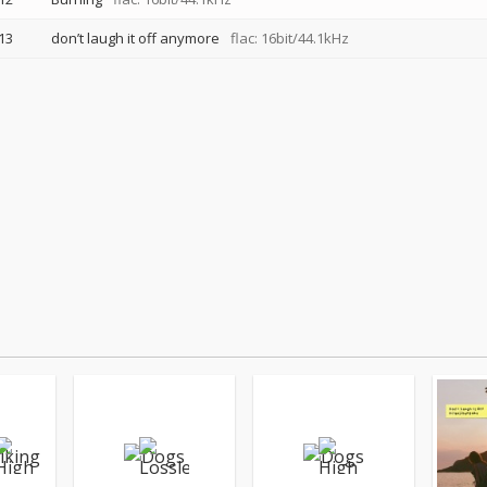
13
don’t laugh it off anymore
flac: 16bit/44.1kHz