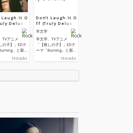
 ‌L a u g h ‌ ‌ ‌I t ‌ ‌ ‌O
D o n’ t ‌ ‌ ‌L a u g h ‌ ‌ ‌I t ‌ ‌ ‌O
r u l y ‌ ‌D e l u x e)
f f ‌ ‌ (T r u l y ‌ ‌D e l u x e)
羊文学
、TVアニメ
羊文学、TVアニメ
しの子】」EDテ
「【推しの子】」EDテ
urning」と新
ーマ「Burning」と新
のとき」のRemi
曲「そのとき」のRemi
16 tracks
16 tracks
録した最新アル
xを収録した最新アル
デラックスエデ
バムのデラックスエデ
ン第二弾『D o
ィション第二弾『D o
u g h I t O f f (T r
n’ t L a u g h I t O f f (T r
 e l u x e)』を配
u l y D e l u x e)』を配
「Burnin
信リリース。 「Burnin
emixを手掛けた
g」のRemixを手掛けた
マレーシアとア
のは、マレーシアとア
ンドにルーツを
イルランドにルーツを
ウス・ロンドン
持つサウス・ロンドン
プロデューサー
出身のプロデューサー
ー、yunè pin
／シンガー、yunè pin
ユネ・ピンク）。
ku（ユネ・ピンク）。