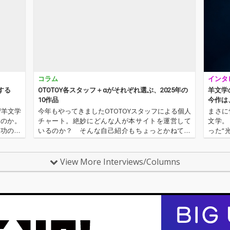
Charli
e、Ho
大物か
ス・オ
い注目
ラージ
ガーソ
な感性
コラム
インタ
ジャン
的なサ
する
OTOTOY各スタッフ＋αがそれぞれ選ぶ、2025年の
羊文学
な評価
10作品
今作は
「そのと
ぜ羊文学
今年もやってきましたOTOTOYスタッフによる個人
まさに
を手掛
なのか。
チャート。絶妙にどんな人が本サイトを運営して
文学。
ライト
成功のフ
いるのか？ そんな自己紹介もちょっとかねてお
った“
5人組バ
ンドは決
ります。2025年は、それぞれなにを聴いてOTOTO
て、そ
（スク
羊文学の
Yを作っていたのか？ ということでスタッフ・チ
も格段
x Tw
ャートをお届けします…
華やか
View More Interviews/Columns
〈Warp
契約し
つ革新
世界的
存在だ
ルバム
4位を