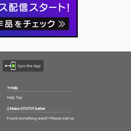
UKロック・シー
現在のUKロック・シー
前線を走る重要
ンの最前線を走る重要
る。 今回リ
バンドである。 今回リ
たT r u l y D
リースされたT r u l y D
x eには、yunè pi
e l u x eには、yunè pi
Squidに加え、先
nkuとSquidに加え、先
され話題を呼ん
行配信され話題を呼ん
 Extraによる
だMiso Extraによる
 than words」
「more than words」
xも完全収録。
Remixも完全収録。
Sync the App
Help
Help Top
Make OTOTOY better
Found something weird? Please mail us