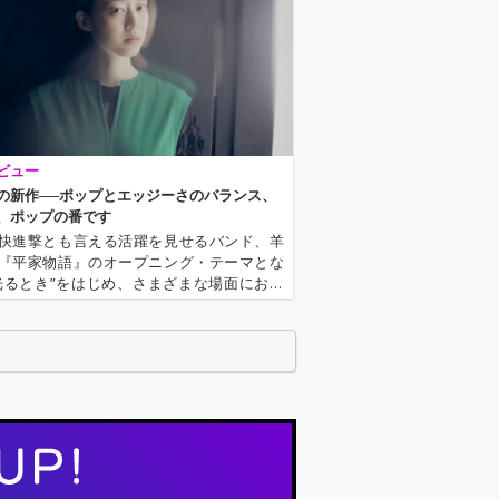
 XCXやDisclosur
Charli XCXやDisclosur
t Chipといった
e、Hot Chipといった
らのリミック
大物からのリミック
ファーが絶えな
ス・オファーが絶えな
の存在で、UKガ
い注目の存在で、UKガ
やハウスにシン
ラージやハウスにシン
ングライター的
ガーソングライター的
を融合させた、
な感性を融合させた、
ビュー
ルレスかつ独創
ジャンルレスかつ独創
ウンドで世界的
的なサウンドで世界的
の新作──ポップとエッジーさのバランス、
を高めている。
な評価を高めている。
、ポップの番です
き」のRemix
「そのとき」のRemix
快進撃とも言える活躍を見せるバンド、羊
けたのは、UKブ
を手掛けたのは、UKブ
『平家物語』のオープニング・テーマとな
ンで結成された
ライトンで結成された
光るとき”をはじめ、さまざまな場面におい
ンド、Squid
5人組バンド、Squid
のサウンドがより多くの人々に触れる機会
イッド）。Aphe
（スクイッド）。Aphe
に増えている。そんな現在の彼らを捉えた
inらを擁する名門
x Twinらを擁する名門
なニュー・アルバム『our …
 Records〉と
〈Warp Records〉と
、スリリングか
契約し、スリリングか
的なサウンドで
つ革新的なサウンドで
な賞賛を浴びる
世界的な賞賛を浴びる
。デビュー・ア
存在だ。デビュー・ア
が全英チャート
ルバムが全英チャート
記録するなど、
4位を記録するなど、