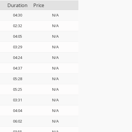
Duration
Price
04:30
N/A
02:32
N/A
04:05
N/A
03:29
N/A
04:24
N/A
04:37
N/A
05:28
N/A
05:25
N/A
03:31
N/A
04:04
N/A
06:02
N/A
03:55
N/A