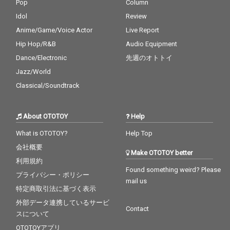
収録。それぞれの個性
Pop
Column
が交差することで生ま
Idol
Review
れた楽曲たちは、現在
Anime/Game/Voice Actor
Live Report
進行形のダンスミュー
ジックシーンだけでな
Hip Hop/R&B
Audio Equipment
く、新たな音楽表現の
Dance/Electronic
先週のオトトイ
可能性を映し出してい
る。 シリーズ全4作品
Jazz/World
の中盤を担う本作は、
Classical/Soundtrack
参加アーティストたち
の成長と関係性、そし
て“sessions”という場
About OTOTOY
Help
から生まれる化学反応
を感じることができる
What is OTOTOY?
Help Top
作品となっている。
会社概要
Make OTOTOY better
利用規約
Found something weird? Please
プライバシー・ポリシー
mail us
特定商取引法に基づく表示
外部データ連携しているサービ
Contact
スについて
OTOTOYアプリ