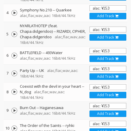
Symphony No.210
--
Quarkee
4
alac,flac,wav,aac: 16bit/44.1kHz
Add Track
NYARLATHOTEP (feat.
Chapa.didgeridoo)
--
RIZARDI
C!PHER
5
Chapa.didgeridoo
alac,flac,wav,aac:
Add Track
16bit/44.1kHz
BATTLEFIELD
--
493Water
6
alac,flac,wav,aac: 16bit/44.1kHz
Add Track
Party Up
--
UK
alac,flac,wav,aac:
7
16bit/44.1kHz
Add Track
Coexist with the devil in your heart
--
8
N_dog
alac,flac,wav,aac:
Add Track
16bit/44.1kHz
Burn Out
--
Haganesawa
9
alac,flac,wav,aac: 16bit/44.1kHz
Add Track
The Order of the Saints
--
ryhki
10