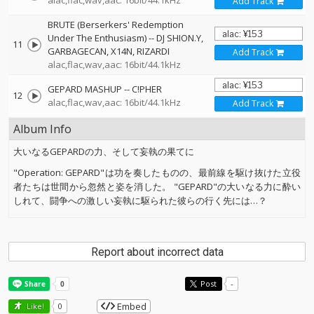
alac,flac,wav,aac: 16bit/44.1kHz
Add Track
BRUTE (Berserkers' Redemption
Under The Enthusiasm)
--
DJ SHION.Y
11
GARBAGECAN
X14N
RIZARDI
Add Track
alac,flac,wav,aac: 16bit/44.1kHz
GEPARD MASHUP
--
C!PHER
12
alac,flac,wav,aac: 16bit/44.1kHz
Add Track
Album Info
大いなるGEPARDの力、そして妄執の果てに
"Operation: GEPARD"は功を奏したものの、最前線を駆け抜けた立役
者たちは世間から忽然と姿を消した。 "GEPARD"の大いなる力に酔い
しれて、闘争への激しい妄執に駆られた彼らの行く先には…？
Report about incorrect data
Post
-
Embed
Like!
0