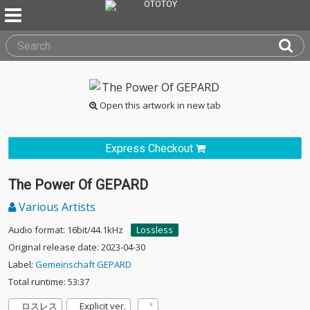
Open this artwork in new tab
Express Checkout
The Power Of GEPARD
Various Artists
Audio format: 16bit/44.1kHz
Lossless
Original release date: 2023-04-30
Label:
Gemeinschaft GEPARD
Total runtime: 53:37
ロスレス
Explicit ver.