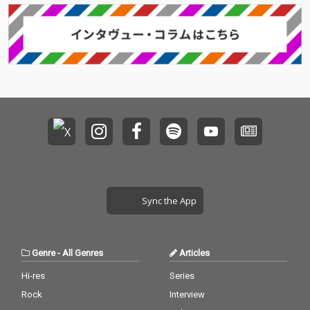
s”は、DJやトラックメ
イカーなど次世代のク
リエイターたちが集
い、対話や共同制作を
通じて新たな表現を生
み出していく育成プロ
グラム。本作には、そ
の過程で出会ったアー
ティストたちによるコ
ラボレーション楽曲を
収録している。 『SES
SIONS COLLECTION VO
L.4』は、単なるコンピ
レーション作品ではな
く、異なるバックグラ
Sync the App
ウンドや感性を持つア
ーティストたちが時間
を共有しながら生み出
した創作の記録でもあ
Genre
-
All Genres
Articles
る。 「Side-C」では、
これまでのシリーズと
Hi-res
Series
は異なるアプローチや
Rock
Interview
空気感を持つ楽曲群を