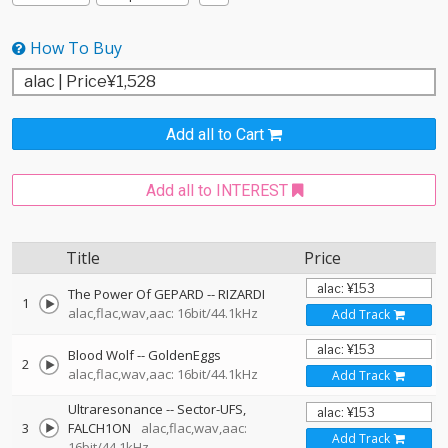
How To Buy
Add all to Cart
Add all to INTEREST
Title
Price
The Power Of GEPARD
--
RIZARDI
1
alac,flac,wav,aac: 16bit/44.1kHz
Add Track
Blood Wolf
--
GoldenEggs
2
alac,flac,wav,aac: 16bit/44.1kHz
Add Track
Ultraresonance
--
Sector-UFS
3
FALCH1ON
alac,flac,wav,aac:
Add Track
16bit/44.1kHz