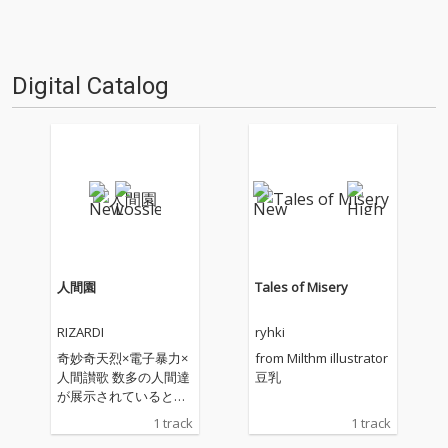
Digital Catalog
人間園
Tales of Misery
RIZARDI
ryhki
奇妙奇天烈×電子暴力×
from Milthm illustrator
人間讃歌 数多の人間達
豆乳
が展示されているとい
う謎のレジャースポッ
1 track
1 track
ト「人間園」。此度は