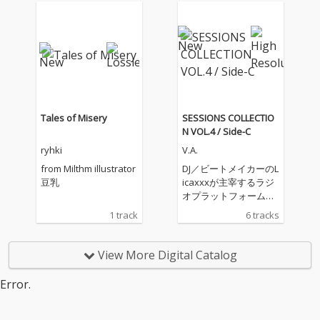
サイバーグラインダ
ー・OZIGIRIをフィーチ
ャリングし、その知ら
れざる怪異へ肉薄す
る！！
Tales of Misery
SESSIONS COLLECTIO
N VOL.4 / Side-C
ryhki
V.A.
from Milthm illustrator
DJ／ビートメイカーのL
豆乳
icaxxxが主宰するラジ
オプラットフォーム
「Tokyo Community R
1 track
6 tracks
adio」の育成プログラ
ム“sessions”から生ま
れたデジタルコンピレ
View More Digital Catalog
ーションEP『SESSION
S COLLECTION VOL.
Error.
4』。シリーズ第3作と
なる「Side-C」がリリ
ースされる。 “session