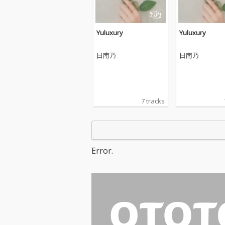
Yuluxury
Yuluxury
日南乃
日南乃
7 tracks
Error.