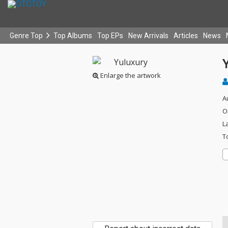
Genre Top
Top Albums
Top EPs
New Arrivals
Articles
News
Enlarge the artwork
A
O
L
T