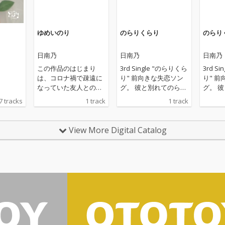
ゆめいのり
のらりくらり
のらり
日南乃
日南乃
日南乃
この作品のはじまり
3rd Single "のらりくら
3rd S
は、コロナ禍で疎遠に
り" 前向きな失恋ソン
り" 前向きな失恋ソン
なっていた友人との再
グ。 彼と別れてのらり
グ。 
会。 その友人は連絡と
くらり自由に生きてい
くらり
7 tracks
1 track
1 track
らなかった間に、精神
く 強い女の子を描いた
く 強
的に苦しみ、病みを抱
一曲 Compose and Lyr
一曲 Compose and Lyr
えていました。 その時
ics 日南乃 Arrange Riki
ics 日南乃 Arrang
View More Digital Catalog
に「どうして気づいて
Hisamitsu Yamamoto
Hisami
あげられなかったのだ
Takahiro KOSUKE (AL
Takahi
ろう、どうして寄り添
GORHYTHM) Beatmak
GORHYTHM)
ってあげられなかった
e KOSUKE (ALGORHYT
e KOS
のだろう」 と後悔を感
HM) Rec and VocalEdit
HM) Rec and VocalEdit
じたことがきっかけで
TAKA (ALGORHYTHM)
TAKA 
す。 ひとりじゃないの
Mix and Mastering CL
Mix an
に孤独を感じたり、不
ASSIC LAB
ASSIC 
安で苦しくて眠れない
ときもあります。 そん