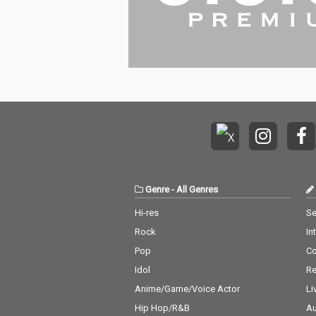
Genre
-
All Genres
Hi-res
Se
Rock
In
Pop
C
Idol
Re
Anime/Game/Voice Actor
Li
Hip Hop/R&B
Au