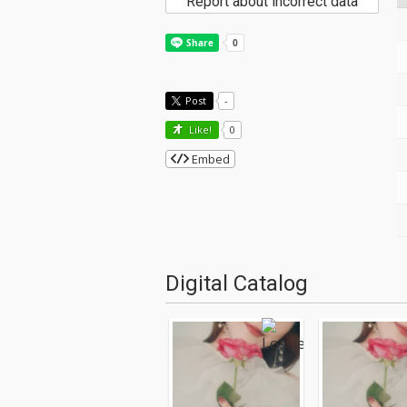
Report about incorrect data
Post
-
Like!
0
Embed
Digital Catalog