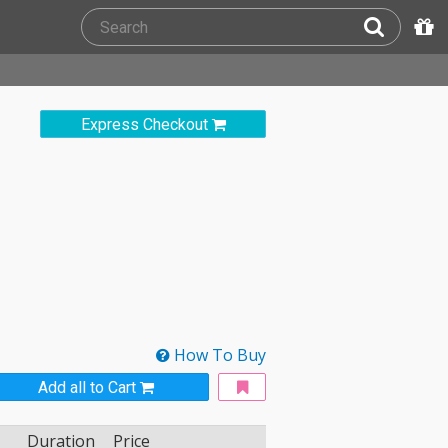
Express Checkout
How To Buy
Add all to Cart
Duration
Price