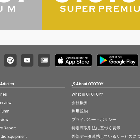
な夜に聴いて安心して
ほしいという私の願
い、祈りが込められて
います。
Articles
About OTOTOY
ries
What is OTOTOY?
terview
会社概要
olumn
利用規約
view
プライバシー・ポリシー
ve Report
特定商取引法に基づく表示
dio Equipment
外部データ連携しているサービスに