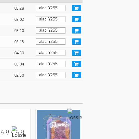
05:28
03:02
03:10
03:15
04:30
03:04
02:50