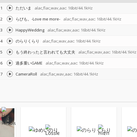
1
ただいま
alac,flac,wav,aac: 16bit/44.1kHz
2
らびも。-Love me more-
alac,flac,wav,aac: 16bit/44.1kHz
3
HappyWedding
alac,flac,wav,aac: 16bit/44.1kHz
4
のらりくらり
alac,flac,wav,aac: 16bit/44.1kHz
5
もう終わったと言われても大丈夫
alac,flac,wav,aac: 16bit/44.1kHz
6
過多重いGAME
alac,flac,wav,aac: 16bit/44.1kHz
7
CameraRoll
alac,flac,wav,aac: 16bit/44.1kHz