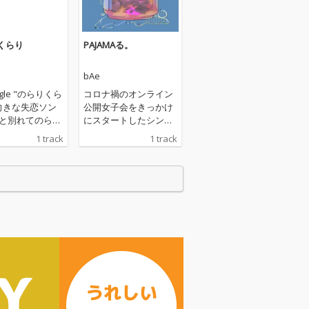
くらり
PAJAMAる。
bAe
ingle "のらりくら
コロナ禍のオンライン
公開女子会をきっかけ
彼と別れてのらり
にスタートしたシンガ
自由に生きてい
ー"bAe"と”日南乃”に
1 track
1 track
い女の子を描いた
よるコラボ企画、”Paja
ma Jam"をテーマに制
e Riki
作された、正反対に近
tsu Yamamoto
い個性を持つ2人のこ
ro KOSUKE (AL
こにしかないスペシャ
 Beatmak
ルな楽曲。
UKE (ALGORHYT
(ALGORHYTHM)
d Mastering CL
LAB