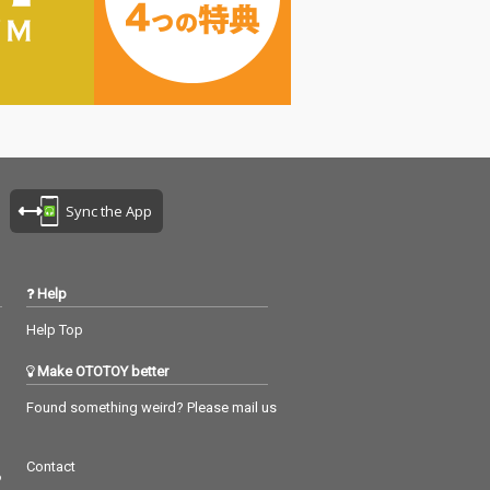
Sync the App
Help
Help Top
Make OTOTOY better
Found something weird? Please mail us
Contact
つ