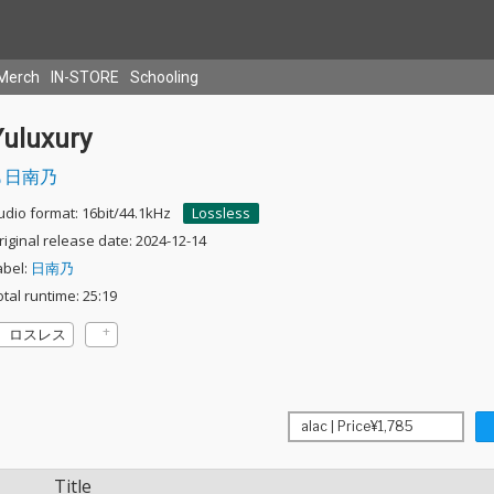
Merch
IN-STORE
Schooling
Yuluxury
日南乃
udio format: 16bit/44.1kHz
Lossless
riginal release date: 2024-12-14
abel:
日南乃
otal runtime: 25:19
ロスレス
Title