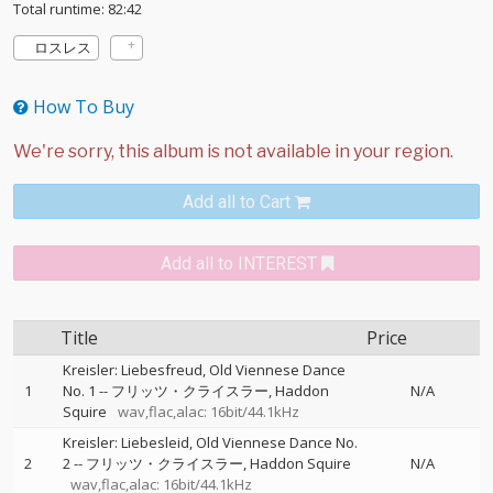
Total runtime: 82:42
ロスレス
How To Buy
Add all to Cart
Add all to INTEREST
Title
Price
Kreisler: Liebesfreud, Old Viennese Dance
1
No. 1
--
フリッツ・クライスラー
Haddon
N/A
Squire
wav,flac,alac: 16bit/44.1kHz
Kreisler: Liebesleid, Old Viennese Dance No.
2
2
--
フリッツ・クライスラー
Haddon Squire
N/A
wav,flac,alac: 16bit/44.1kHz