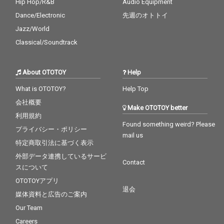
Hip Hop/R&B
Audio Equipment
Dance/Electronic
先週のオトトイ
Jazz/World
Classical/Soundtrack
About OTOTOY
Help
What is OTOTOY?
Help Top
会社概要
Make OTOTOY better
利用規約
Found something weird? Please
プライバシー・ポリシー
mail us
特定商取引法に基づく表示
外部データ連携しているサービ
Contact
スについて
OTOTOYアプリ
退会
媒体資料と広告のご案内
Our Team
Careers