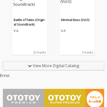
Battle of Fates (Origin
Minimal Bass (Vol.5)
al Soundtrack)
V.A.
V.A.
32 tracks
5 tracks
View More Digital Catalog
Error.