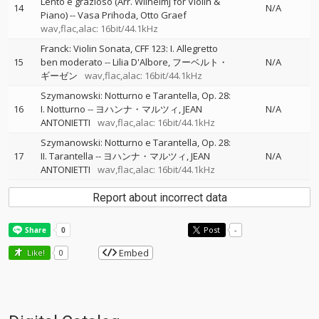
Lento e grazioso (Arr. Wilhelmj for Violin &
14
N/A
Piano)
--
Vasa Prihoda
Otto Graef
wav,flac,alac: 16bit/44.1kHz
Franck: Violin Sonata, CFF 123: I. Allegretto
15
ben moderato
--
Lilia D'Albore
フーベルト・
N/A
ギーゼン
wav,flac,alac: 16bit/44.1kHz
Szymanowski: Notturno e Tarantella, Op. 28:
16
I. Notturno
--
ヨハンナ・マルツィ
JEAN
N/A
ANTONIETTI
wav,flac,alac: 16bit/44.1kHz
Szymanowski: Notturno e Tarantella, Op. 28:
17
II. Tarantella
--
ヨハンナ・マルツィ
JEAN
N/A
ANTONIETTI
wav,flac,alac: 16bit/44.1kHz
Report about incorrect data
Post
-
Embed
Like!
0