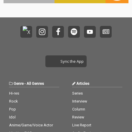
Sync the App
Genre
-
All Genres
Articles
Hi-res
Series
Rock
Interview
Pop
Column
Idol
Review
Anime/Game/Voice Actor
Live Report