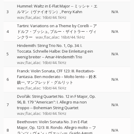
Hummel: Waltz in E-Flat Major
--
ミッシャ・エ
3
ルマン（ヴァイオリン）
Percy Kahn
N/A
wav,flac,alac: 16bit/44.1kHz
Tartini: Variations on a Theme by Corelli
--
ア
4
ドルフ・ブッシュ
ブルー・ザイトラー・ヴィ
N/A
ンクラー
wav,flac,alac: 16bit/44.1kHz
Hindemith: String Trio No. 1, Op. 34: I.
Toccata. Schnelle Halbe: Die Einleitung ein
5
N/A
wenig breiter
--
Amar-Hindemith Trio
wav,flac,alac: 16bit/44.1kHz
Franck: Violin Sonata, CFF 123: III. Recitativo-
Fantasia. Ben moderato – Molto lento
--
鈴木
6
N/A
鎮一
マンフレッド・グルリット
wav,flac,alac: 16bit/44.1kHz
Dvořák: String Quartet No. 12 in F Major, Op.
96, B. 179 "American": I. Allegro ma non
7
N/A
troppo
--
Bohemian String Quartet
wav,flac,alac: 16bit/44.1kHz
Beethoven: Violin Sonata No. 3 in E-Flat
Major, Op. 12/3: III. Rondo. Allegro molto
--
フ
8
N/A
ランツ・ヴォン・ヴァッシー
Guido Agosti