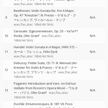
wav,flac,alac: 16bit/44.1kHz
Beethoven: Violin Sonata No. 9 in A Major,
Op. 47 "Kreutzer": III. Presto
--
ゲオルグ・ク
9
N/A
ーレンカンプ
ヴィルヘルム・ケンプ
wav,flac,alac: 16bit/44.1kHz
Sarasate: Zigeunerweisen, Op. 20
--
Va?a P?
10
ihoda
Otto Graef
wav,flac,alac:
N/A
16bit/44.1kHz
Handel: Violin Sonata in A Major, HWV 372
--
11
カール・フレッシュ
Felix Dyck
N/A
wav,flac,alac: 16bit/44.1kHz
Debussy: Petite Suite, CD 71: III. Menuet (Arr.
Kreisler for Violin & Piano)
--
ゲオルグ・クー
12
N/A
レンカンプ
フランツ・ルップ
wav,flac,alac:
16bit/44.1kHz
Paganini: Introduction and Vars. on Dal tuo
stellato from Rossini's Opera Mosè
--
ワルタ
13
N/A
ー・バリリ
Otto Graef
wav,flac,alac:
16bit/44.1kHz
Dvořák: 8 Humoresques, B. 187: VII. Poco