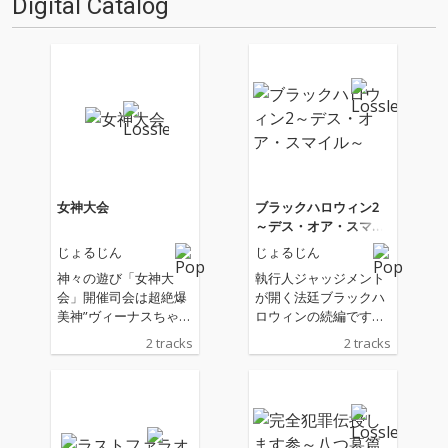
Digital Catalog
女神大会
ブラックハロウィン2
～デス・オア・スマイ
ル～
じょるじん
じょるじん
神々の遊び「女神大
執行人ジャッジメント
会」開催司会は超絶爆
が開く法廷ブラックハ
美神”ヴィーナスちゃ
ロウィンの続編です。
ん”北風と太陽による旅
今作ではどの童話のど
2 tracks
2 tracks
人のマント剥ぎの競技
の人物が生贄となるの
が始まった!!
でしょう？