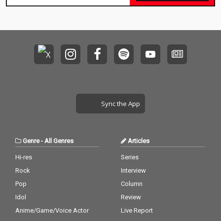
に祖国存亡のため奔走
し我が身を削り、民に
尽くし王国に忠誠を誓
った。真実のクレオパ
トラとはあまりにも美
しくあまりにも気高く
あまりにも儚い39年と
いう短い生涯をエジプ
ト王国のために駆け抜
けた最後の女王「ラス
トファラオ」、その等
Sync the App
身大の姿を描きまし
た。
Genre
-
All Genres
Articles
Hi-res
Series
Rock
Interview
Pop
Column
Idol
Review
Anime/Game/Voice Actor
Live Report