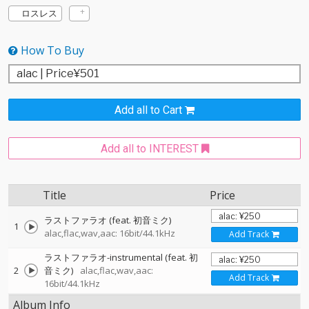
ロスレス
How To Buy
Add all to Cart
Add all to INTEREST
Title
Price
ラストファラオ (feat. 初音ミク)
1
alac,flac,wav,aac: 16bit/44.1kHz
Add Track
ラストファラオ-instrumental (feat. 初
2
音ミク)
alac,flac,wav,aac:
Add Track
16bit/44.1kHz
Album Info