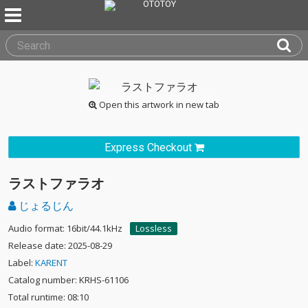
Open this artwork in new tab
Express Checkout
ラストファラオ
じょるじん
Audio format: 16bit/44.1kHz
Lossless
Release date: 2025-08-29
Label:
KARENT
Catalog number: KRHS-61106
Total runtime: 08:10