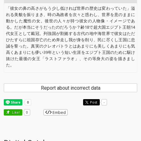
「彼女の鼻の高さがもう少し低ければ世界の歴史は変わっていた」溢
れる美貌を振りまき、時の為政者を次々と惑わし、世界を意のままに
動かした魔性の女。後世の人々が持つ彼女の人物像・イメージであ
る。だが本当にそうだったのだろうか？齢18で超大国エジプト王朝14
代女王として戴冠。列強国が割拠する古代の地中海世界で彼女はただ
ひたすらに祖国存亡のため奔走し我が身を削り、民に尽くし王国に忠
誠を誓った。真実のクレオパトラとはあまりにも美しくあまりにも気
高くあまりにも儚い39年という短い生涯をエジプト王国のために駆け
抜けた最後の女王「ラストファラオ」、その等身大の姿を描きまし
た。
Report about incorrect data
Post
-
Embed
Like!
0