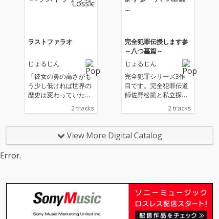
ラストファラオ
完全犯罪伝授します参
～八つ墓篇～
じょるじん
じょるじん
「彼女の鼻の高さがも
完全犯罪シリーズ3作
う少し低ければ世界の
目です。完全犯罪伝道
歴史は変わっていた」
師佐野松凱と私立探偵
溢れる美貌を振りま
金田一耕助についに決
2 tracks
2 tracks
き、時の為政者を次々
着がつきます。
と惑わし、世界を意の
ままに動かした魔性の
View More Digital Catalog
女。後世の人々が持つ
彼女の人物像・イメー
Error.
ジである。だが本当に
そうだったのだろう
か？齢18で超大国エジ
プト王朝14代女王とし
て戴冠。列強国が割拠
する古代の地中海世界
で彼女はただひたすら