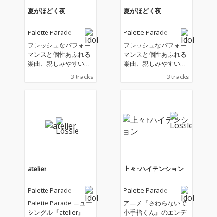
夏がほどく夜
夏がほどく夜
Palette Parade
Palette Parade
フレッシュなパフォー
フレッシュなパフォー
マンスと個性あふれる
マンスと個性あふれる
楽曲、親しみやすいキ
楽曲、親しみやすいキ
ャラクターでファンを
ャラクターでファンを
3 tracks
3 tracks
魅了し、着実に人気と
魅了し、着実に人気と
知名度を拡大していま
知名度を拡大していま
すフレッシュなパフォ
すフレッシュなパフォ
ーマンスと個性あふれ
ーマンスと個性あふれ
る楽曲、親しみやすい
る楽曲、親しみやすい
キャラクターでファン
キャラクターでファン
を魅了し、着実に人気
を魅了し、着実に人気
と知名度を拡大してい
と知名度を拡大してい
る7人組アイドルPalett
る7人組アイドルPalett
e Paradeの最新楽曲。
e Paradeの最新楽曲。
atelier
上々↑ハイテンション
熱い夏の夜のひと時の
熱い夏の夜のひと時の
エバーグリーンな青春
エバーグリーンな青春
Palette Parade
Palette Parade
感を閉じ込めたような
感を閉じ込めたような
ポップソング。メンバ
ポップソング。メンバ
Palette Parade ニュー
アニメ『さわらないで
ーのの歌唱の表現力も
ーのの歌唱の表現力も
シングル『atelier』
小手指くん』のエンデ