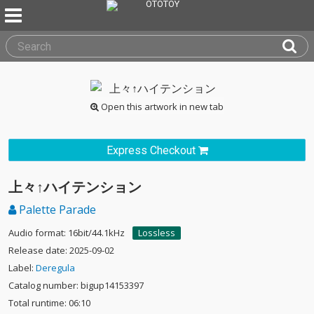
Open this artwork in new tab
Express Checkout
上々↑ハイテンション
Palette Parade
Audio format: 16bit/44.1kHz
Lossless
Release date: 2025-09-02
Label:
Deregula
Catalog number: bigup14153397
Total runtime: 06:10