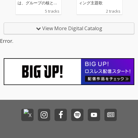
注目。
注目。
は、グループの核とな
ィング主題歌
るコンセプト「誰かの
5 tracks
2 tracks
居場所になる」をテー
マにした一枚です。
“未完成のままでもい
View More Digital Catalog
い”“ありのままの自分
でいていい”――そんな
Error.
想いを込めて、聴く人
それぞれの心に寄り添
う“心のアトリエ”を描
いた楽曲となっていま
す。 さらに、アニメタ
イアップ曲『上々↑ハ
イテンション』や、Ze
pp DiverCityでの4周年
ワンマンライブで披露
されたライブ定番曲
『CHO-JO-JUMP』な
ど、多彩な楽曲を収
録。 Palette Paradeの
今を詰め込んだ一枚で
す。ぜひお手に取っ
て、私たちパレパレの
世界を体感してくださ