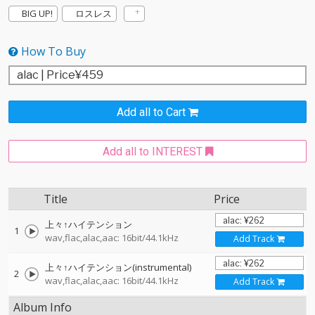
BIG UP!
ロスレス
How To Buy
Add all to Cart
Add all to INTEREST
Title
Price
上々↑ハイテンション
1
wav,flac,alac,aac: 16bit/44.1kHz
Add Track
上々↑ハイテンション(instrumental)
2
wav,flac,alac,aac: 16bit/44.1kHz
Add Track
Album Info