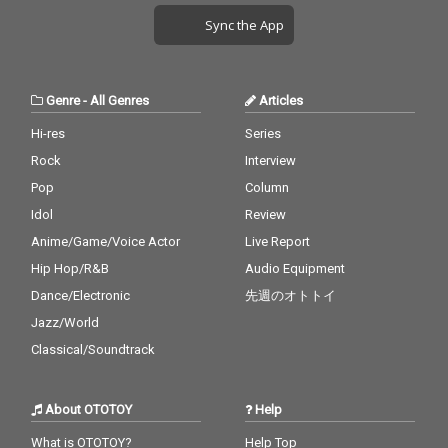
い！
Sync the App
Genre
-
All Genres
Articles
Hi-res
Series
Rock
Interview
Pop
Column
Idol
Review
Anime/Game/Voice Actor
Live Report
Hip Hop/R&B
Audio Equipment
Dance/Electronic
先週のオトトイ
Jazz/World
Classical/Soundtrack
About OTOTOY
Help
What is OTOTOY?
Help Top