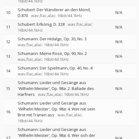
16bit/44.1kHz
Schubert: Der Wanderer an den Mond,
10
N/A
D.870
wav,flac,alac: 16bit/44.1kHz
Schubert: Erlkönig, D. 328
wav,flac,alac:
11
N/A
16bit/44.1kHz
Schumann: Der Hidalgo, Op. 30, No. 3
12
N/A
wav,flac,alac: 16bit/44.1kHz
Schumann: Meine Rose, Op. 90, No. 2
13
N/A
wav,flac,alac: 16bit/44.1kHz
Schumann: Der Spielmann, Op. 40, No. 4
14
N/A
wav,flac,alac: 16bit/44.1kHz
Schumann: Lieder und Gesänge aus
15
'Wilhelm Meister', Op. 98a: 2. Ballade des
N/A
Harfners
wav,flac,alac: 16bit/44.1kHz
Schumann: Lieder und Gesänge aus
'Wilhelm Meister', Op. 98a: 4. Wer nie sein
16
N/A
Brot mit Tränen ass
wav,flac,alac:
16bit/44.1kHz
Schumann: Lieder und Gesänge aus
'Wilhelm Meister', Op. 98a: 6. Wer sich der
17
N/A