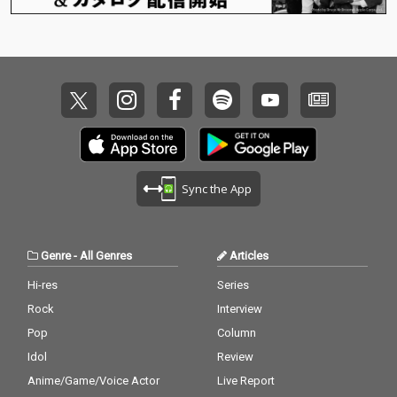
Sync the App
Genre
-
All Genres
Articles
Hi-res
Series
Rock
Interview
Pop
Column
Idol
Review
Anime/Game/Voice Actor
Live Report