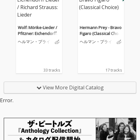
Wolf: Mörike-Lieder /
Hermann Prey - Bravo
Pfitzner: Eichendorff Li
Figaro (Classical Choic
eder / Richard Straus
e)
ヘルマン・プライ
ヘルマン・プライ
s: Lieder
33 tracks
17 tracks
View More Digital Catalog
Error.