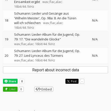
Einsamkeit ergibt
wav,flac,alac:
16bit/44.1kHz
Schumann: Lieder und Gesänge aus
'Wilhelm Meister', Op. 98a: 8. An die Türen
18
N/A
will ich schleichen
wav,flac,alac:
16bit/44.1kHz
Schumann: Lieder-Album für die Jugend, Op.
19
79: 17. "Die wandelnde Glocke"
N/A
wav,flac,alac: 16bit/44.1kHz
Schumann: Lieder-Album für die Jugend, Op.
20
79: 27. Lied Lynceus des Türmers
N/A
wav,flac,alac: 16bit/44.1kHz
Report about incorrect data
Post
-
Embed
Like!
0