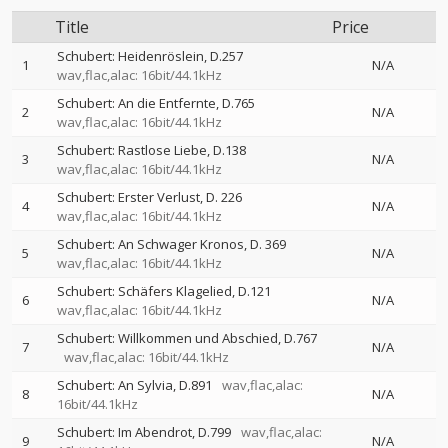
Title
Price
Schubert: Heidenröslein, D.257
1
N/A
wav,flac,alac: 16bit/44.1kHz
Schubert: An die Entfernte, D.765
2
N/A
wav,flac,alac: 16bit/44.1kHz
Schubert: Rastlose Liebe, D.138
3
N/A
wav,flac,alac: 16bit/44.1kHz
Schubert: Erster Verlust, D. 226
4
N/A
wav,flac,alac: 16bit/44.1kHz
Schubert: An Schwager Kronos, D. 369
5
N/A
wav,flac,alac: 16bit/44.1kHz
Schubert: Schäfers Klagelied, D.121
6
N/A
wav,flac,alac: 16bit/44.1kHz
Schubert: Willkommen und Abschied, D.767
7
N/A
wav,flac,alac: 16bit/44.1kHz
Schubert: An Sylvia, D.891
wav,flac,alac:
8
N/A
16bit/44.1kHz
Schubert: Im Abendrot, D.799
wav,flac,alac:
9
N/A