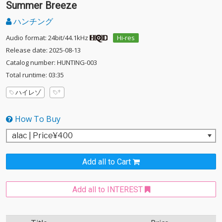
Summer Breeze
ハンチング
Audio format: 24bit/44.1kHz
Hi-res
Release date: 2025-08-13
Catalog number: HUNTING-003
Total runtime: 03:35
ハイレゾ
How To Buy
Add all to Cart
Add all to INTEREST