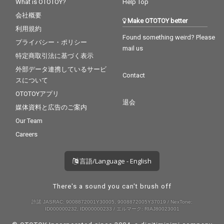
What is OTOTOY?
Help Top
会社概要
Make OTOTOY better
利用規約
Found something weird? Please
プライバシー・ポリシー
mail us
特定商取引法に基づく表示
外部データ連携しているサービ
Contact
スについて
OTOTOYアプリ
退会
媒体資料と広告のご案内
Our Team
Careers
言語/Language - English
There's a sound you can't brush off
許諾 JASRAC: 9008872001Y30005, 9008872005Y37019 / NexTone:
ID000000232, ID000000233 / エルマーク: RIAJ80023001