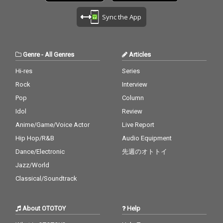
Sync the App
Genre
-
All Genres
Articles
Hi-res
Series
Rock
Interview
Pop
Column
Idol
Review
Anime/Game/Voice Actor
Live Report
Hip Hop/R&B
Audio Equipment
Dance/Electronic
先週のオトトイ
Jazz/World
Classical/Soundtrack
About OTOTOY
Help