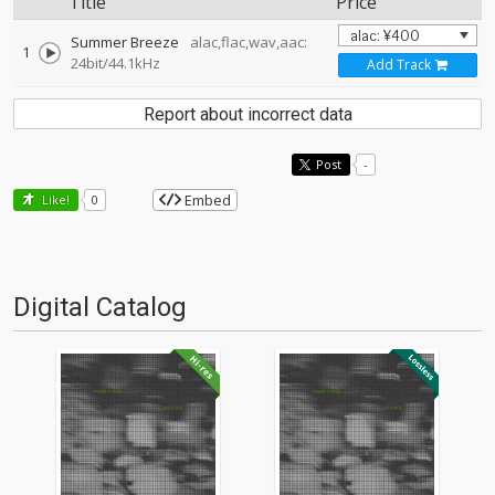
Title
Price
Summer Breeze
alac,flac,wav,aac:
1
24bit/44.1kHz
Add Track
Report about incorrect data
Post
-
Embed
Like!
0
Digital Catalog