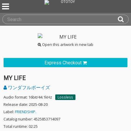
Open this artwork in new tab
Express Checkout
MY LIFE
ワンダフルボーイズ
Audio format: 16bit/44.1kHz
Lossless
Release date: 2025-08-20
Label:
FRIENDSHIP.
Catalog number: 4525853714097
Total runtime: 02:25