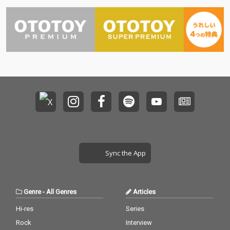
Sync the App
Genre
-
All Genres
Articles
Hi-res
Series
Rock
Interview