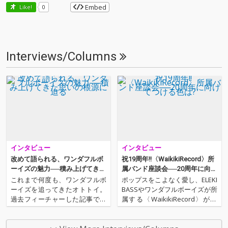
Embed
Like!
0
Interviews/Columns
インタビュー
インタビュー
改めて語られる、ワンダフルボ
祝19周年!!〈WaikikiRecord〉所
ーイズの魅力──積み上げてきた
属バンド座談会──20周年に向け
思いの根源に迫る
てつける色は?
これまで何度も、ワンダフルボ
ポップスをこよなく愛し、ELEKI
ーイズを追ってきたオトトイ。
BASSやワンダフルボーイズが所
過去フィーチャーした記事では
属する〈WaikikiRecord〉が19
フロントマンである、Sunday
周年を迎える!!! 今回は2018年7
カミデへの単独インタビューが
月16日(月)、TSUTAYA O-NESTに
中心だったが、今回はギターを
て開催される、19周年記念イベ