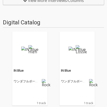
View More Interviews/Columns
担当するアツムワンダフルが初
ント〈WaikikiRecord …
登場。尊敬しあうふたりがする
会話の節々にはワンダフルボ…
Digital Catalog
IN Blue
IN Blue
ワンダフルボーイ
ワンダフルボーイ
ズ
ズ
1 track
1 track