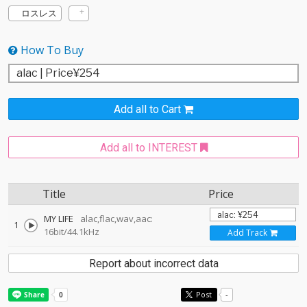
ロスレス
How To Buy
Add all to Cart
Add all to INTEREST
Title
Price
MY LIFE
alac,flac,wav,aac:
1
16bit/44.1kHz
Add Track
Report about incorrect data
Post
-