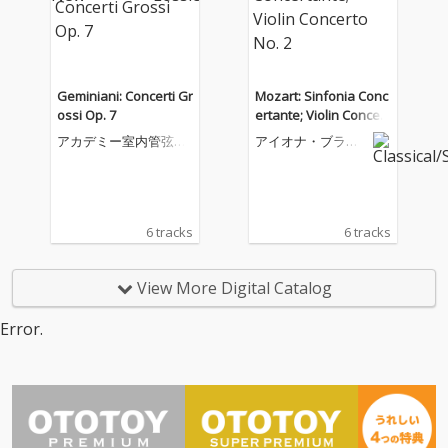
Geminiani: Concerti Gr
Mozart: Sinfonia Conc
ossi Op. 7
ertante; Violin Concert
o No. 2
アカデミー室内管弦楽
アイオナ・ブラウ
団
ン
6 tracks
6 tracks
View More Digital Catalog
Error.