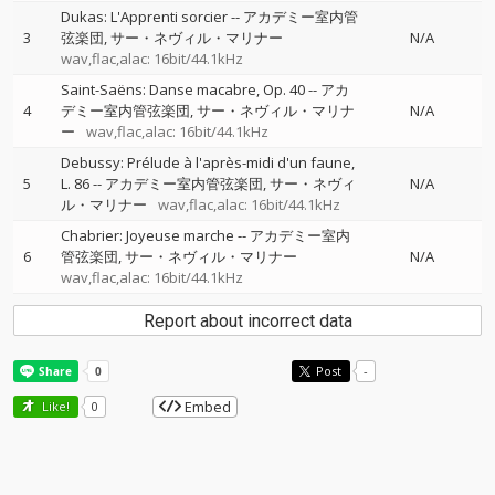
Dukas: L'Apprenti sorcier
--
アカデミー室内管
3
弦楽団
サー・ネヴィル・マリナー
N/A
wav,flac,alac: 16bit/44.1kHz
Saint-Saëns: Danse macabre, Op. 40
--
アカ
4
デミー室内管弦楽団
サー・ネヴィル・マリナ
N/A
ー
wav,flac,alac: 16bit/44.1kHz
Debussy: Prélude à l'après-midi d'un faune,
5
L. 86
--
アカデミー室内管弦楽団
サー・ネヴィ
N/A
ル・マリナー
wav,flac,alac: 16bit/44.1kHz
Chabrier: Joyeuse marche
--
アカデミー室内
6
管弦楽団
サー・ネヴィル・マリナー
N/A
wav,flac,alac: 16bit/44.1kHz
Report about incorrect data
Post
-
Embed
Like!
0