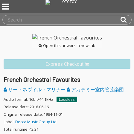
Open this artwork in new tab
Express Checkout
French Orchestral Favourites
サー・ネヴィル・マリナー
アカデミー室内管弦楽団
Audio format: 16bit/44.1kHz
Lossless
Release date: 2016-06-16
Original release date: 1984-11-01
Label:
Decca Music Group Ltd.
Total runtime: 42:31