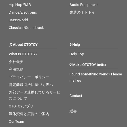
Hip Hop/R&B
Audio Equipment
Dance/Electronic
先週のオトトイ
Jazz/World
Classical/Soundtrack
About OTOTOY
Help
What is OTOTOY?
Help Top
会社概要
Make OTOTOY better
利用規約
Found something weird? Please
プライバシー・ポリシー
mail us
特定商取引法に基づく表示
外部データ連携しているサービ
Contact
スについて
OTOTOYアプリ
退会
媒体資料と広告のご案内
Our Team