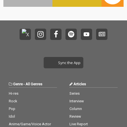
Sync the App
Genre
-
All Genres
Articles
Hi-res
Series
Rock
Interview
Pop
Column
Idol
Review
Anime/Game/Voice Actor
Live Report