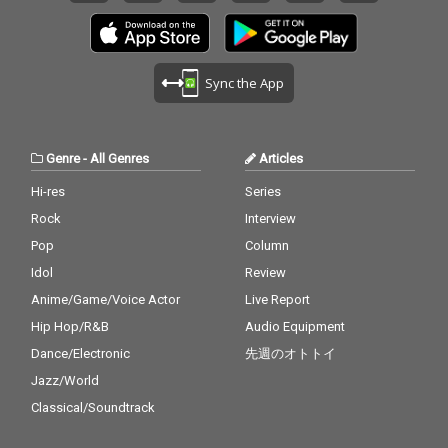
Sync the App
Genre
-
All Genres
Articles
Hi-res
Series
Rock
Interview
Pop
Column
Idol
Review
Anime/Game/Voice Actor
Live Report
Hip Hop/R&B
Audio Equipment
Dance/Electronic
先週のオトトイ
Jazz/World
Classical/Soundtrack