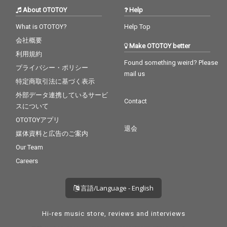
About OTOTOY
Help
What is OTOTOY?
Help Top
会社概要
Make OTOTOY better
利用規約
Found something weird? Please
プライバシー・ポリシー
mail us
特定商取引法に基づく表示
外部データ連携しているサービ
Contact
スについて
OTOTOYアプリ
退会
媒体資料と広告のご案内
Our Team
Careers
言語/Language - English
Hi-res music store, reviews and interviews