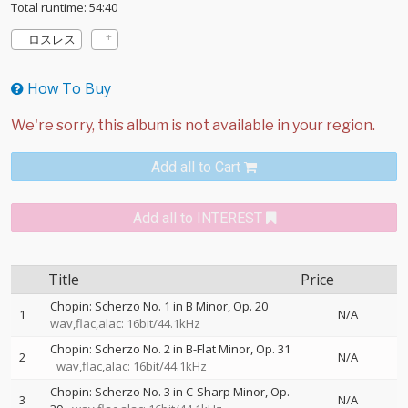
Total runtime: 54:40
ロスレス
How To Buy
Add all to Cart
Add all to INTEREST
Title
Price
Chopin: Scherzo No. 1 in B Minor, Op. 20
1
N/A
wav,flac,alac: 16bit/44.1kHz
Chopin: Scherzo No. 2 in B-Flat Minor, Op. 31
2
N/A
wav,flac,alac: 16bit/44.1kHz
Chopin: Scherzo No. 3 in C-Sharp Minor, Op.
3
N/A