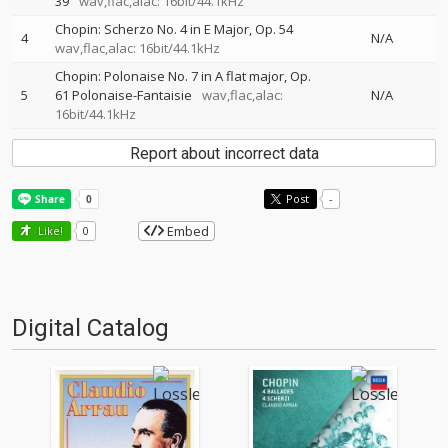
39
wav,flac,alac: 16bit/44.1kHz
Chopin: Scherzo No. 4 in E Major, Op. 54
4
N/A
wav,flac,alac: 16bit/44.1kHz
Chopin: Polonaise No. 7 in A flat major, Op.
5
61 Polonaise-Fantaisie
wav,flac,alac:
N/A
16bit/44.1kHz
Report about incorrect data
Post
-
Embed
Like!
0
Digital Catalog