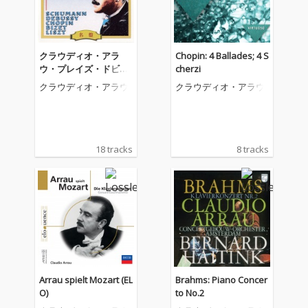
クラウディオ・アラ
Chopin: 4 Ballades; 4 S
ウ・プレイズ・ドビュ
cherzi
ッシー、ショパン、ビ
クラウディオ・アラウ
クラウディオ・アラウ
ゼー、リスト&シュー
マン
18 tracks
8 tracks
Arrau spielt Mozart (EL
Brahms: Piano Concer
O)
to No.2