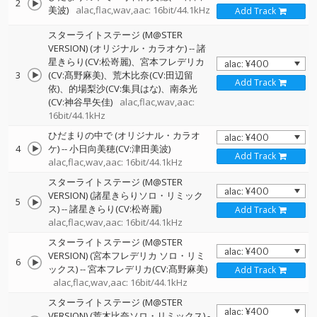
2
美波)
alac,flac,wav,aac: 16bit/44.1kHz
Add Track
スターライトステージ (M@STER
VERSION) (オリジナル・カラオケ)
--
諸
星きらり(CV:松嵜麗)、宮本フレデリカ
3
(CV:髙野麻美)、荒木比奈(CV:田辺留
Add Track
依)、的場梨沙(CV:集貝はな)、南条光
(CV:神谷早矢佳)
alac,flac,wav,aac:
16bit/44.1kHz
ひだまりの中で (オリジナル・カラオ
4
ケ)
--
小日向美穂(CV:津田美波)
Add Track
alac,flac,wav,aac: 16bit/44.1kHz
スターライトステージ (M@STER
VERSION) (諸星きらりソロ・リミック
5
ス)
--
諸星きらり(CV:松嵜麗)
Add Track
alac,flac,wav,aac: 16bit/44.1kHz
スターライトステージ (M@STER
VERSION) (宮本フレデリカ ソロ・リミ
6
ックス)
--
宮本フレデリカ(CV:髙野麻美)
Add Track
alac,flac,wav,aac: 16bit/44.1kHz
スターライトステージ (M@STER
VERSION) (荒木比奈ソロ・リミックス)
-