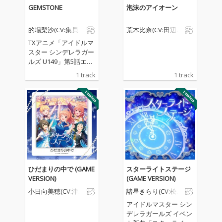
GEMSTONE
泡沫のアイオーン
的場梨沙(CV:集貝は
荒木比奈(CV:田辺留
な)
依)
TXアニメ「アイドルマ
スター シンデレラガー
ルズ U149」第5話エン
ディングテーマ
1 track
1 track
ひだまりの中で (GAME
スターライトステージ
VERSION)
(GAME VERSION)
小日向美穂(CV:津田
諸星きらり(CV:松嵜
美波)
麗)、宮本フレデリ
アイドルマスター シン
カ(CV:髙野麻美)、
デレラガールズ イベン
荒木比奈(CV:田辺留
依)、的場梨沙(CV: