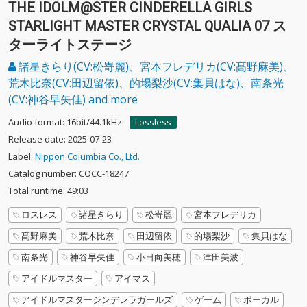
THE IDOLM@STER CINDERELLA GIRLS
STARLIGHT MASTER CRYSTAL QUALIA 07 ス
ターライトステージ
諸星きらり(CV:松嵜麗)、宮本フレデリカ(CV:髙野麻美)、
荒木比奈(CV:田辺留依)、的場梨沙(CV:集貝はな)、南条光
(CV:神谷早矢佳) and more
Audio format: 16bit/44.1kHz
Lossless
Release date: 2025-07-23
Label:
Nippon Columbia Co., Ltd.
Catalog number: COCC-18247
Total runtime: 49:03
ロスレス
諸星きらり
松嵜麗
宮本フレデリカ
髙野麻美
荒木比奈
田辺留依
的場梨沙
集貝はな
南条光
神谷早矢佳
小日向美穂
津田美波
アイドルマスター
アイマス
アイドルマスターシンデレラガールズ
ゲーム
ボーカル