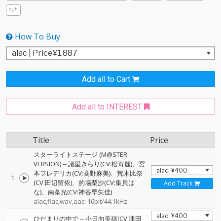
How To Buy
Add all to Cart
Add all to INTEREST
Title
Price
スターライトステージ (M@STER
VERSION)
--
諸星きらり(CV:松嵜麗)、宮
本フレデリカ(CV:髙野麻美)、荒木比奈
1
(CV:田辺留依)、的場梨沙(CV:集貝は
Add Track
な)、南条光(CV:神谷早矢佳)
alac,flac,wav,aac: 16bit/44.1kHz
ひだまりの中で
--
小日向美穂(CV:津田