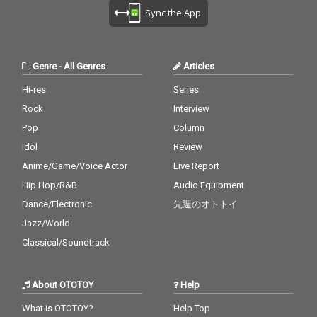
Sync the App
Genre
-
All Genres
Articles
Hi-res
Series
Rock
Interview
Pop
Column
Idol
Review
Anime/Game/Voice Actor
Live Report
Hip Hop/R&B
Audio Equipment
Dance/Electronic
先週のオトトイ
Jazz/World
Classical/Soundtrack
About OTOTOY
Help
What is OTOTOY?
Help Top