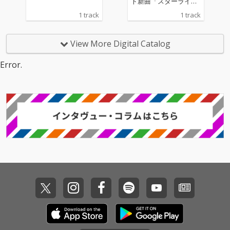
ト新曲「スターライト
集貝はな)、南条光
ステージ」配信開始
(CV:神谷早矢佳)
1 track
1 track
View More Digital Catalog
Error.