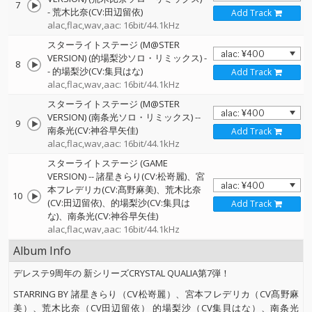
7
-
荒木比奈(CV:田辺留依)
Add Track
alac,flac,wav,aac: 16bit/44.1kHz
スターライトステージ (M@STER
VERSION) (的場梨沙ソロ・リミックス)
-
8
-
的場梨沙(CV:集貝はな)
Add Track
alac,flac,wav,aac: 16bit/44.1kHz
スターライトステージ (M@STER
VERSION) (南条光ソロ・リミックス)
--
9
南条光(CV:神谷早矢佳)
Add Track
alac,flac,wav,aac: 16bit/44.1kHz
スターライトステージ (GAME
VERSION)
--
諸星きらり(CV:松嵜麗)、宮
本フレデリカ(CV:髙野麻美)、荒木比奈
10
(CV:田辺留依)、的場梨沙(CV:集貝は
Add Track
な)、南条光(CV:神谷早矢佳)
alac,flac,wav,aac: 16bit/44.1kHz
Album Info
デレステ9周年の 新シリーズCRYSTAL QUALIA第7弾！
STARRING BY 諸星きらり（CV松嵜麗）、宮本フレデリカ（CV髙野麻
美）、荒木比奈（CV田辺留依） 的場梨沙（CV集貝はな）、南条光