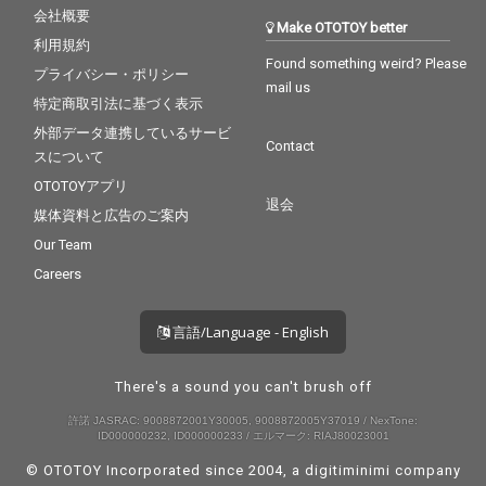
会社概要
Make OTOTOY better
利用規約
Found something weird? Please
プライバシー・ポリシー
mail us
特定商取引法に基づく表示
外部データ連携しているサービ
Contact
スについて
OTOTOYアプリ
退会
媒体資料と広告のご案内
Our Team
Careers
言語/Language - English
There's a sound you can't brush off
許諾 JASRAC: 9008872001Y30005, 9008872005Y37019 / NexTone:
ID000000232, ID000000233 / エルマーク: RIAJ80023001
© OTOTOY Incorporated since 2004, a
digitiminimi
company