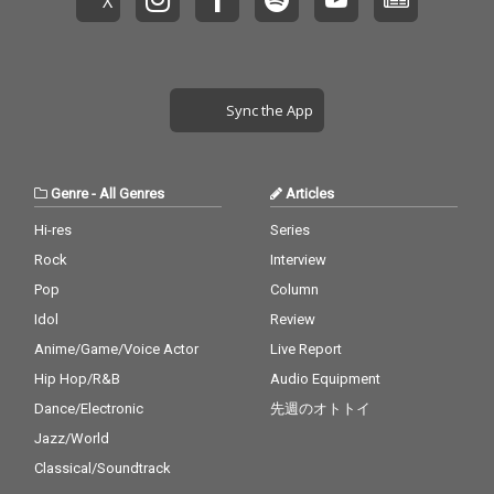
Sync the App
Genre
-
All Genres
Articles
Hi-res
Series
Rock
Interview
Pop
Column
Idol
Review
Anime/Game/Voice Actor
Live Report
Hip Hop/R&B
Audio Equipment
Dance/Electronic
先週のオトトイ
Jazz/World
Classical/Soundtrack