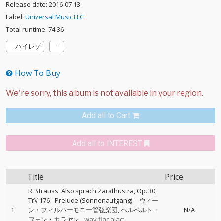
Release date: 2016-07-13
Label:
Universal Music LLC
Total runtime: 74:36
ハイレゾ
How To Buy
Add all to Cart
Add all to INTEREST
Title
Price
R. Strauss: Also sprach Zarathustra, Op. 30,
TrV 176 - Prelude (Sonnenaufgang)
--
ウィー
1
ン・フィルハーモニー管弦楽団
ヘルベルト・
N/A
フォン・カラヤン
wav,flac,alac: