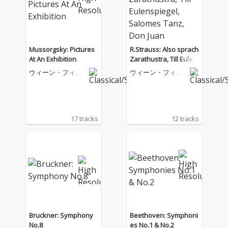
Mussorgsky: Pictures
R.Strauss: Also sprach
At An Exhibition
Zarathustra, Till Eulen
spiegel, Salomes Tan
ウィーン・フィル
ウィーン・フィル
z, Don Juan
ハーモニー管弦楽
ハーモニー管弦楽
団
団
17 tracks
12 tracks
Bruckner: Symphony
Beethoven: Symphoni
No.8
es No.1 & No.2