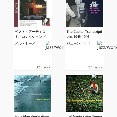
ベスト・アーティス
The Capitol Transcripti
ト・コレクション メ
ons 1945-1946
ル・トーメ
メル・トーメ
ジューン・クリス
ティ
12 tracks
27 tracks
It's a Blue World (Rem
California Suite (Rema