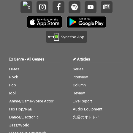
Sync the App
Genre
-
All Genres
Articles
Hi-res
Series
Rock
Interview
Pop
Column
Idol
Review
Anime/Game/Voice Actor
Live Report
Hip Hop/R&B
Audio Equipment
Dance/Electronic
先週のオトトイ
Jazz/World