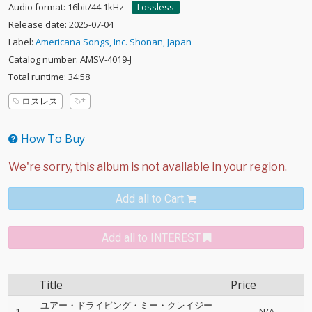
Audio format: 16bit/44.1kHz
Lossless
Release date: 2025-07-04
Label:
Americana Songs, Inc. Shonan, Japan
Catalog number: AMSV-4019-J
Total runtime: 34:58
ロスレス
How To Buy
Add all to Cart
Add all to INTEREST
Title
Price
ユアー・ドライビング・ミー・クレイジー
--
1
N/A