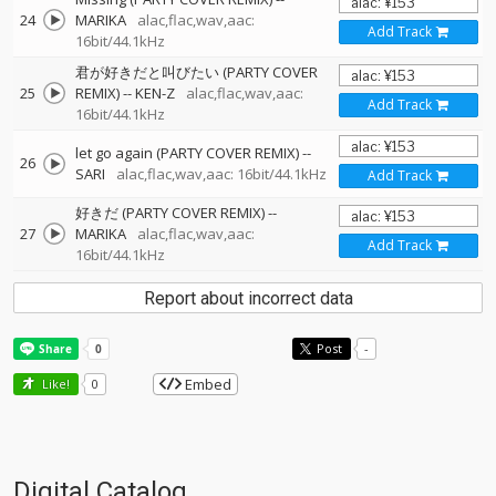
24
MARIKA
alac,flac,wav,aac:
Add Track
16bit/44.1kHz
君が好きだと叫びたい (PARTY COVER
25
REMIX)
--
KEN-Z
alac,flac,wav,aac:
Add Track
16bit/44.1kHz
let go again (PARTY COVER REMIX)
--
26
SARI
alac,flac,wav,aac: 16bit/44.1kHz
Add Track
好きだ (PARTY COVER REMIX)
--
27
MARIKA
alac,flac,wav,aac:
Add Track
16bit/44.1kHz
Report about incorrect data
Post
-
Embed
Like!
0
Digital Catalog