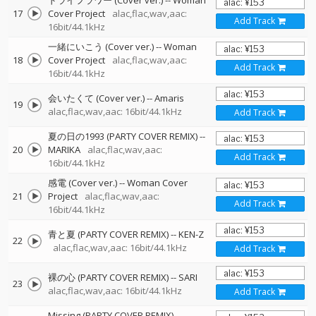
ドライフラワー (Cover ver.)
--
Woman
17
Cover Project
alac,flac,wav,aac:
Add Track
16bit/44.1kHz
一緒にいこう (Cover ver.)
--
Woman
18
Cover Project
alac,flac,wav,aac:
Add Track
16bit/44.1kHz
会いたくて (Cover ver.)
--
Amaris
19
alac,flac,wav,aac: 16bit/44.1kHz
Add Track
夏の日の1993 (PARTY COVER REMIX)
--
20
MARIKA
alac,flac,wav,aac:
Add Track
16bit/44.1kHz
感電 (Cover ver.)
--
Woman Cover
21
Project
alac,flac,wav,aac:
Add Track
16bit/44.1kHz
青と夏 (PARTY COVER REMIX)
--
KEN-Z
22
alac,flac,wav,aac: 16bit/44.1kHz
Add Track
裸の心 (PARTY COVER REMIX)
--
SARI
23
alac,flac,wav,aac: 16bit/44.1kHz
Add Track
Missing (PARTY COVER REMIX)
--