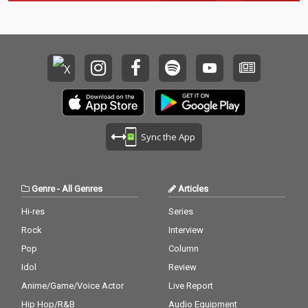
Sync the App
Genre
-
All Genres
Articles
Hi-res
Series
Rock
Interview
Pop
Column
Idol
Review
Anime/Game/Voice Actor
Live Report
Hip Hop/R&B
Audio Equipment