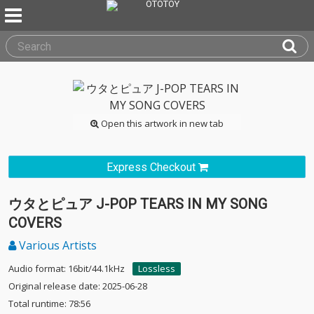
Open this artwork in new tab
Express Checkout
ウタとピュア J-POP TEARS IN MY SONG
COVERS
Various Artists
Audio format: 16bit/44.1kHz
Lossless
Original release date: 2025-06-28
Total runtime: 78:56