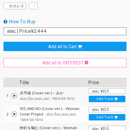
ロスレス
How To Buy
Add all to Cart
Add all to INTEREST
Title
Price
水平線 (Cover ver.)
--
みか
1
alac,flac,wav,aac: 16bit/44.1kHz
Add Track
YES AND NO (Cover ver.)
--
Woman
2
Cover Project
alac,flac,wav,aac:
Add Track
16bit/44.1kHz
秒針を噛む (Cover ver.)
--
Woman