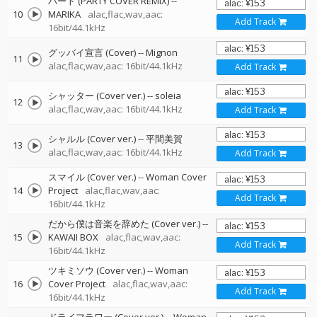
ハート (PARTY COVER REMIX)
--
10
MARIKA
alac,flac,wav,aac:
Add Track
16bit/44.1kHz
グッバイ宣言 (Cover)
--
Mignon
11
alac,flac,wav,aac: 16bit/44.1kHz
Add Track
シャッター (Cover ver.)
--
soleia
12
alac,flac,wav,aac: 16bit/44.1kHz
Add Track
シャルル (Cover ver.)
--
平間美賀
13
alac,flac,wav,aac: 16bit/44.1kHz
Add Track
スマイル (Cover ver.)
--
Woman Cover
14
Project
alac,flac,wav,aac:
Add Track
16bit/44.1kHz
だから僕は音楽を辞めた (Cover ver.)
--
15
KAWAII BOX
alac,flac,wav,aac:
Add Track
16bit/44.1kHz
ツキミソウ (Cover ver.)
--
Woman
16
Cover Project
alac,flac,wav,aac:
Add Track
16bit/44.1kHz