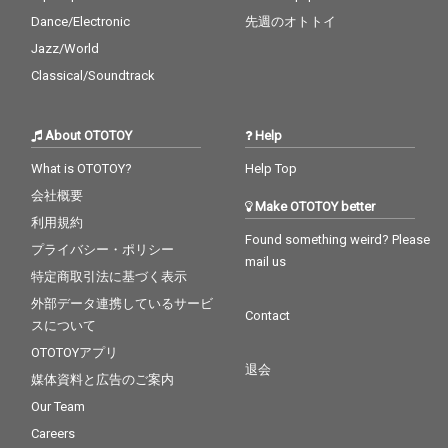
Dance/Electronic
先週のオトトイ
Jazz/World
Classical/Soundtrack
About OTOTOY
Help
What is OTOTOY?
Help Top
会社概要
Make OTOTOY better
利用規約
Found something weird? Please
プライバシー・ポリシー
mail us
特定商取引法に基づく表示
外部データ連携しているサービ
Contact
スについて
OTOTOYアプリ
退会
媒体資料と広告のご案内
Our Team
Careers