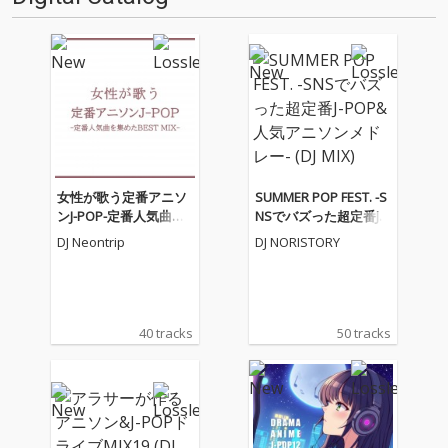
女性が歌う定番アニソ
SUMMER POP FEST. -S
ンJ-POP-定番人気曲を
NSでバズった超定番J-P
集めたBEST MIX- (DJ MI
OP&人気アニソンメド
DJ Neontrip
DJ NORISTORY
X)
レー- (DJ MIX)
40 tracks
50 tracks