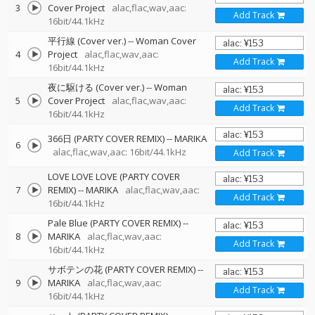
3
Cover Project
alac,flac,wav,aac:
Add Track
16bit/44.1kHz
平行線 (Cover ver.)
--
Woman Cover
4
Project
alac,flac,wav,aac:
Add Track
16bit/44.1kHz
夜に駆ける (Cover ver.)
--
Woman
5
Cover Project
alac,flac,wav,aac:
Add Track
16bit/44.1kHz
366日 (PARTY COVER REMIX)
--
MARIKA
6
alac,flac,wav,aac: 16bit/44.1kHz
Add Track
LOVE LOVE LOVE (PARTY COVER
7
REMIX)
--
MARIKA
alac,flac,wav,aac:
Add Track
16bit/44.1kHz
Pale Blue (PARTY COVER REMIX)
--
8
MARIKA
alac,flac,wav,aac:
Add Track
16bit/44.1kHz
サボテンの花 (PARTY COVER REMIX)
--
9
MARIKA
alac,flac,wav,aac:
Add Track
16bit/44.1kHz