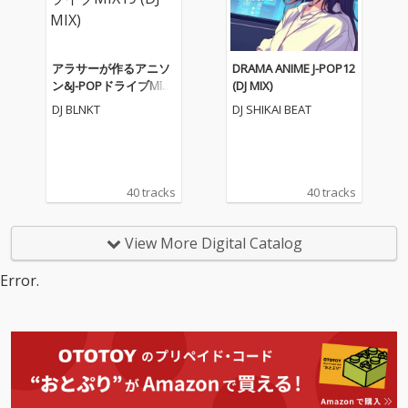
アラサーが作るアニソ
DRAMA ANIME J-POP12
ン&J-POPドライブMIX1
(DJ MIX)
9 (DJ MIX)
DJ BLNKT
DJ SHIKAI BEAT
40 tracks
40 tracks
View More Digital Catalog
Error.