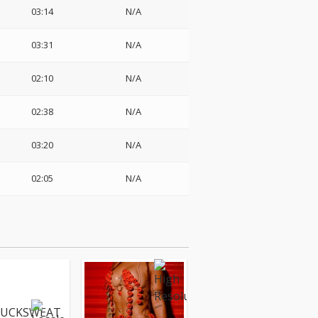
03:14
N/A
03:31
N/A
02:10
N/A
02:38
N/A
ェ
03:20
N/A
02:05
N/A