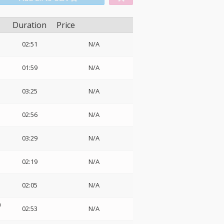
Duration
Price
02:51
N/A
01:59
N/A
03:25
N/A
02:56
N/A
03:29
N/A
02:19
N/A
02:05
N/A
a
02:53
N/A