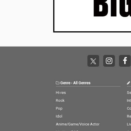
『A*ポップ』は、単な
『A*ポップ』
るアルバムではなく、
るアルバムでは
Tyla自身が掲げる新た
Tyla自身が掲
なムーブメントであ
なムーブメント
り、「アフリカ音楽こ
り、「アフリカ
そがポップ・ミュージ
そがポップ・ミ
ックである」という力
ックである」と
強いメッセージを体現
強いメッセージ
した作品だ。「自信」
した作品だ。「
や「グローバル性」を
や「グローバル
テーマに、彼女のルー
テーマに、彼女
ツとアイデンティティ
ツとアイデンテ
を鮮やかに描き出して
を鮮やかに描き
いる。アマピアノを軸
いる。アマピア
に、ポップ、R&Bなど
に、ポップ、R
Genre
-
All Genres
多彩なジャンルを自在
多彩なジャンル
に融合させながら、官
に融合させなが
Hi-res
Se
能的でしなやかなヴォ
能的でしなやか
Rock
In
ーカルが輝く本作に
ーカルが輝く本
は、日本でもSNSを中
は、日本でもS
Pop
C
心に大ヒットした「シ
心に大ヒットし
Idol
Re
ャネル」、ザラ・ラー
ャネル」、ザラ
ソンとのコラボレーシ
ソンとのコラボ
Anime/Game/Voice Actor
Li
ョンで世界的バイラル
ョンで世界的バ