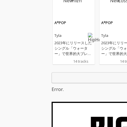
A*POP
A*POP
Tyla
Tyla
2023年にリリースした
2023年にリリ
シングル「ウォータ
シングル「ウォ
ー」で世界的大ブレイ
ー」で世界的大
クを果たし、グラミー
クを果たし、グ
14 tracks
14 t
賞2冠を達成した南ア
賞2冠を達成し
フリカ出身のTyla(タイ
フリカ出身のTy
ラ)。デビュー・アルバ
ラ)。デビュー
ム『タイラ』は、米Bill
ム『タイラ』は、
board 200においてア
board 200に
Error.
フリカ出身のソロ女性
フリカ出身のソ
アーティストとして史
アーティストと
上最高位を記録し、彼
上最高位を記録
女を世界的スターへと
女を世界的スタ
押し上げた。そんなTyl
押し上げた。そん
aが満を持して送り出
aが満を持して
すセカンド・アルバム
すセカンド・ア