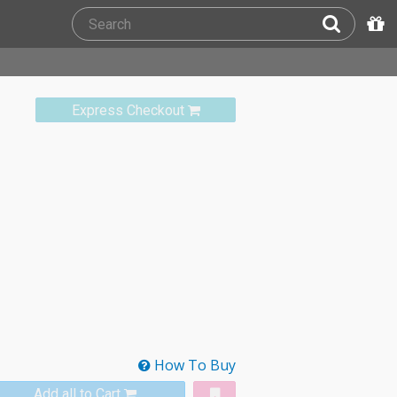
Express Checkout
How To Buy
Add all to Cart