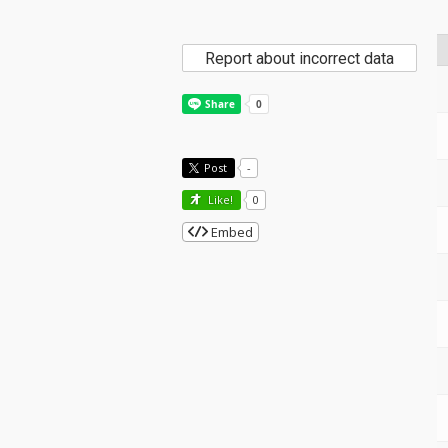
Report about incorrect data
Post
-
Like!
0
Embed