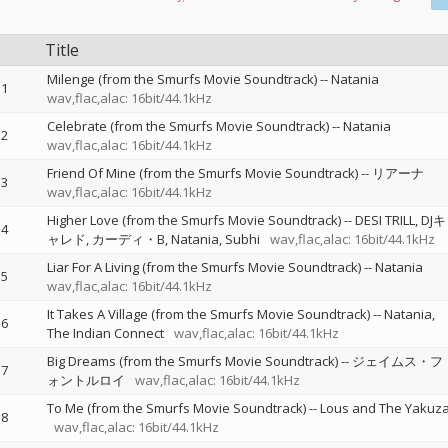
Title
Milenge (from the Smurfs Movie Soundtrack)
--
Natania
1
wav,flac,alac: 16bit/44.1kHz
Celebrate (from the Smurfs Movie Soundtrack)
--
Natania
2
wav,flac,alac: 16bit/44.1kHz
Friend Of Mine (from the Smurfs Movie Soundtrack)
--
リアーナ
3
wav,flac,alac: 16bit/44.1kHz
Higher Love (from the Smurfs Movie Soundtrack)
--
DESI TRILL
DJキ
4
ャレド
カーディ・B
Natania
Subhi
wav,flac,alac: 16bit/44.1kHz
Liar For A Living (from the Smurfs Movie Soundtrack)
--
Natania
5
wav,flac,alac: 16bit/44.1kHz
It Takes A Village (from the Smurfs Movie Soundtrack)
--
Natania
6
The Indian Connect
wav,flac,alac: 16bit/44.1kHz
Big Dreams (from the Smurfs Movie Soundtrack)
--
ジェイムス・フ
7
ォントルロイ
wav,flac,alac: 16bit/44.1kHz
To Me (from the Smurfs Movie Soundtrack)
--
Lous and The Yakuz
8
wav,flac,alac: 16bit/44.1kHz