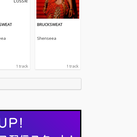
SWEAT
BRUCKSWEAT
eea
Shenseea
1 track
1 track