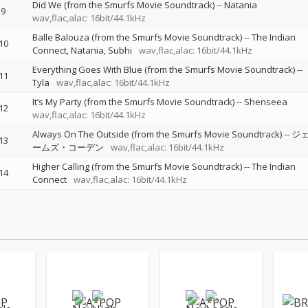
Did We (from the Smurfs Movie Soundtrack)
--
Natania
9
wav,flac,alac: 16bit/44.1kHz
Balle Balouza (from the Smurfs Movie Soundtrack)
--
The Indian
10
Connect
Natania
Subhi
wav,flac,alac: 16bit/44.1kHz
Everything Goes With Blue (from the Smurfs Movie Soundtrack)
--
11
Tyla
wav,flac,alac: 16bit/44.1kHz
It’s My Party (from the Smurfs Movie Soundtrack)
--
Shenseea
12
wav,flac,alac: 16bit/44.1kHz
Always On The Outside (from the Smurfs Movie Soundtrack)
--
ジ
13
ームズ・コーデン
wav,flac,alac: 16bit/44.1kHz
Higher Calling (from the Smurfs Movie Soundtrack)
--
The Indian
14
Connect
wav,flac,alac: 16bit/44.1kHz