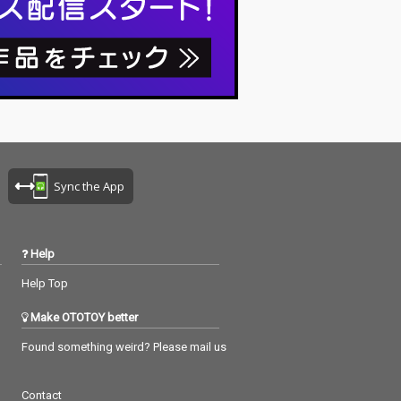
Sync the App
Help
Help Top
Make OTOTOY better
Found something weird? Please mail us
Contact