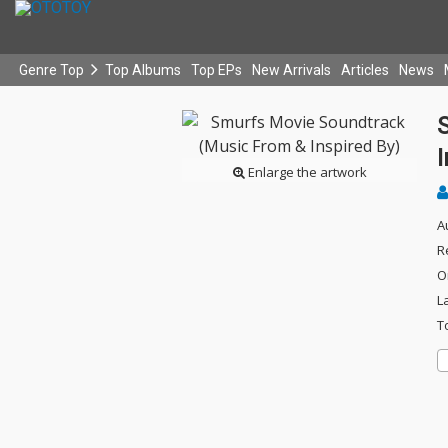
Genre Top
Top Albums
Top EPs
New Arrivals
Articles
News
I
Enlarge the artwork
A
R
O
L
T