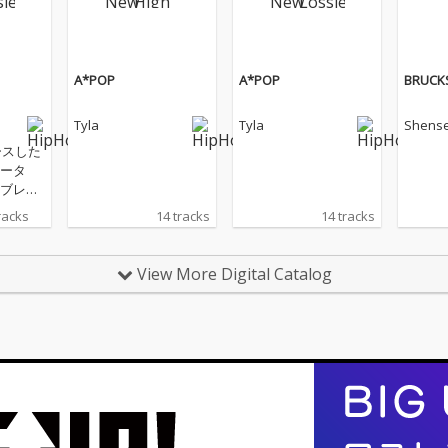
A*POP
A*POP
BRUCK
Tyla
Tyla
Shens
ースした
ータ
ブレイ
ラミー
racks
14 tracks
14 tracks
た南ア
la(タイ
・アルバ
View More Digital Catalog
米Bill
おいてア
ロ女性
して史
し、彼
ーへと
なTyl
送り出
ルバム