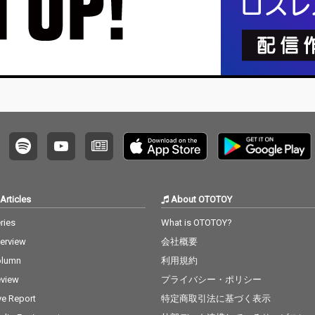
は、単な
なく、
げる新た
であ
音楽こ
ュージ
いう力
を体現
自信」
性」を
のルー
ィティ
出して
ノを軸
&Bなど
Articles
About OTOTOY
を自在
ら、官
ries
What is OTOTOY?
なヴォ
terview
会社概要
作に
NSを中
olumn
利用規約
た「シ
view
プライバシー・ポリシー
・ラー
レーシ
ve Report
特定商取引法に基づく表示
イラル