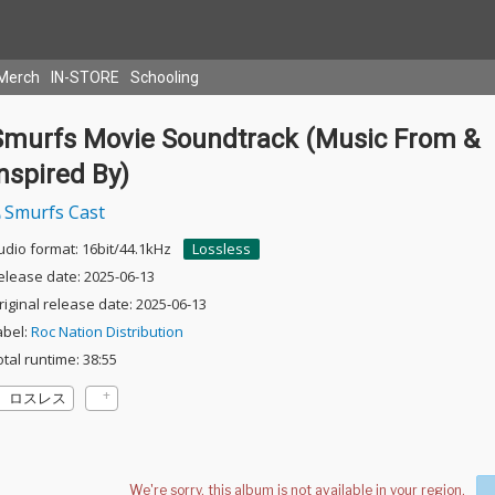
Merch
IN-STORE
Schooling
Smurfs Movie Soundtrack (Music From &
nspired By)
Smurfs Cast
udio format: 16bit/44.1kHz
Lossless
elease date: 2025-06-13
riginal release date: 2025-06-13
abel:
Roc Nation Distribution
otal runtime: 38:55
ロスレス