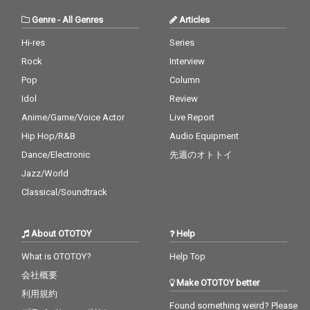
し、真っ直ぐ喜べるよ
うに手間暇をかけ
Genre
-
All Genres
Articles
る」。 情報過多な現代
において、自分自身の
Hi-res
Series
人生を肯定するための
Rock
Interview
力強いメッセージが、
疾走感あふれるギター
Pop
Column
サウンドと共に駆け抜
Idol
Review
けます。 2026年5月5
Anime/Game/Voice Actor
Live Report
日、ESAKA MUSEにて
開催される自主企画フ
Hip Hop/R&B
Audio Equipment
ェス『ELE BEAT』の衝
Dance/Electronic
先週のオトトイ
撃をそのままパッケー
ジした今作。 加速し続
Jazz/World
ける世界の中で、立ち
Classical/Soundtrack
止まり、自分だけの
「真実」を探す全ての
人へ捧げるアンセムで
About OTOTOY
Help
す。
What is OTOTOY?
Help Top
会社概要
Make OTOTOY better
利用規約
Found something weird? Please