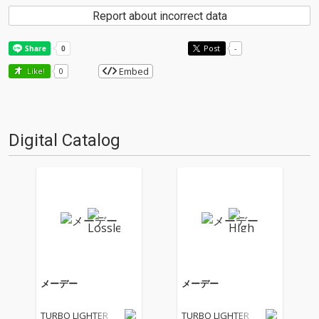
Report about incorrect data
Post
-
Embed
Like!
0
Digital Catalog
メーデー
メーデー
TURBO LIGHTER
TURBO LIGHTER