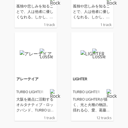
孤独や悲しみを知るこ
孤独や悲しみを知るこ
とで、人は他者に優し
とで、人は他者に優し
くなれる。しかし、そ
くなれる。しかし、そ
の優しさの裏にある限
の優しさの裏にある限
1 track
1 track
界を超え、命を落とそ
界を超え、命を落とそ
うとする現実もある。
うとする現実もある。
ツアーの道中で触れた
ツアーの道中で触れた
様々な人間模様から生
様々な人間模様から生
まれた本作は、そんな
まれた本作は、そんな
人間の「生と死」、そ
人間の「生と死」、そ
して「表現を続けるこ
して「表現を続けるこ
と」への葛藤をリアル
と」への葛藤をリアル
に描いた一曲。 志半ば
に描いた一曲。 志半ば
で去っていった人々を
で去っていった人々を
アレーテイア
LIGHTER
横目に、矛盾を抱えな
横目に、矛盾を抱えな
がらも走り続けるバン
がらも走り続けるバン
TURBO LIGHTER
TURBO LIGHTER
ドの歩み。それはまる
ドの歩み。それはまる
で走馬灯のように目ま
で走馬灯のように目ま
大阪を拠点に活動する
TURBO LIGHTERが描
ぐるしく、決して綺麗
ぐるしく、決して綺麗
オルタナティブ・ロッ
く、光と火種の物語。
なものばかりではな
なものばかりではな
クバンド、TURBO LIG
揺れる心、愛、葛藤、
い。しかし、欠けては
い。しかし、欠けては
HTERのニューシングル
そして希望――さまざ
1 track
12 tracks
直してきた「つぎはぎ
直してきた「つぎはぎ
『アレーテイア』。 タ
まな感情をギターロッ
の日々」こそが、周囲
の日々」こそが、周囲
イトルの「アレーテイ
クにのせて紡ぐ全12