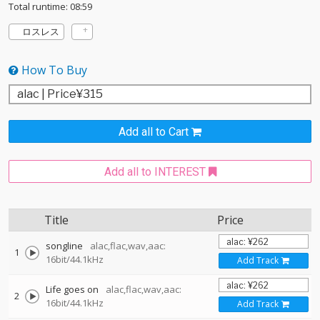
Total runtime: 08:59
ロスレス
How To Buy
Add all to Cart
Add all to INTEREST
Title
Price
songline
alac,flac,wav,aac:
1
16bit/44.1kHz
Add Track
Life goes on
alac,flac,wav,aac:
2
16bit/44.1kHz
Add Track