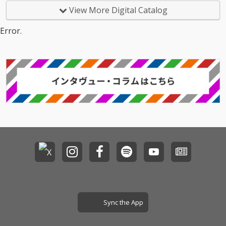
の支えや自らの手によ
の支えや自らの手によ
ア」とは、古代ギリシ
曲。 聴くたびに、自分
View More Digital Catalog
って新たな彩りを与え
って新たな彩りを与え
ャ語で「真実」や「隠
の中の火種を見つけ、
られ、未来へと繋がっ
られ、未来へと繋がっ
されていない状態」を
未来へ一歩を踏み出す
Error.
ていく。 悲しい声のま
ていく。 悲しい声のま
意味する言葉です。 満
力を与えてくれるアル
ま歌えばいい、耐える
ま歌えばいい、耐える
員電車の孤独、気乗り
バムになっている。 生
意味を見つけて。痛み
意味を見つけて。痛み
しない二次会、スマホ
活にもっと音楽を。
に寄り添い、共に明日
に寄り添い、共に明日
のメモ帳に叩きつけた
を探すための確かな足
を探すための確かな足
剥き出しのリリック。
跡がここにある。
跡がここにある。
そんな日常の濁流に飲
み込まれそうな瞬間
を、バンドのルーツで
ある90年代J-POP譲り
の緻密なメロディと、
エモーショナルなヴォ
ーカルハーモニーで鮮
やかに描き出します。
本作が提示するのは、
SNSのバイラルを追う
のではなく、ライブと
いう「生」の空間で心
に響かせるアナログな
Sync the App
熱量です。 「打算や不
安すらも味わい尽く