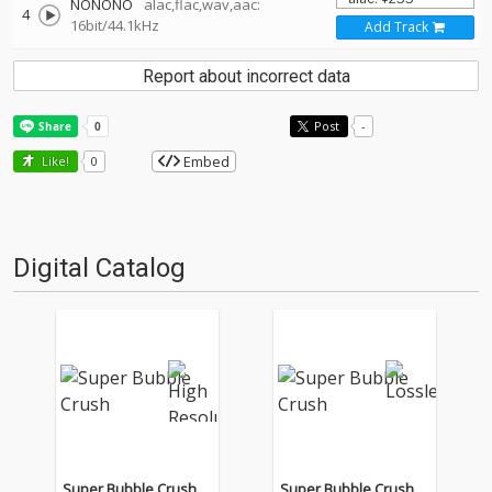
NONONO
alac,flac,wav,aac:
4
16bit/44.1kHz
Add Track
Report about incorrect data
Post
-
Embed
Like!
0
Digital Catalog
Super Bubble Crush
Super Bubble Crush