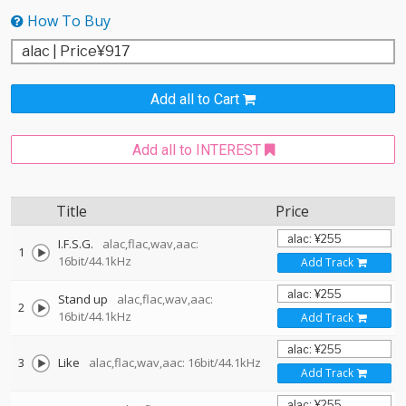
How To Buy
Add all to Cart
Add all to INTEREST
Title
Price
I.F.S.G.
alac,flac,wav,aac:
1
16bit/44.1kHz
Add Track
Stand up
alac,flac,wav,aac:
2
16bit/44.1kHz
Add Track
3
Like
alac,flac,wav,aac: 16bit/44.1kHz
Add Track