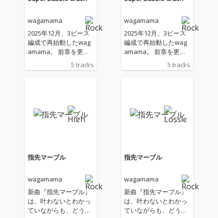
wagamama
wagamama
2025年12月、3ピース
2025年12月、3ピース
編成で再始動したwag
編成で再始動したwag
amama。 前章を更新
amama。 前章を更新
し、より自由でロック
し、より自由でロック
5 tracks
5 tracks
な最新形。 これ
な最新形。 これ
が、“ワガママポッ
が、“ワガママポッ
プ”の現在地。
プ”の現在地。
指先マーブル
指先マーブル
wagamama
wagamama
新曲『指先マーブル』
新曲『指先マーブル』
は、叶わないとわかっ
は、叶わないとわかっ
ていながらも、どうし
ていながらも、どうし