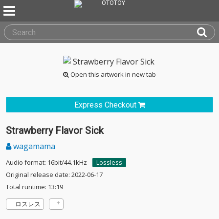
Open this artwork in new tab
Express Checkout
Strawberry Flavor Sick
wagamama
Audio format: 16bit/44.1kHz
Lossless
Original release date: 2022-06-17
Total runtime: 13:19
ロスレス