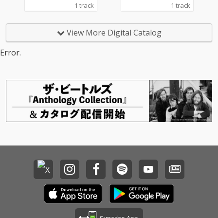
ても想い続けてしまう
ても想い続けてしまう
1 track
1 track
恋を描いた失恋ソン
恋を描いた失恋ソン
グ。 触れられそうで触
グ。 触れられそうで触
れられない距離、揺れ
れられない距離、揺れ
View More Digital Catalog
動く切ない恋心を、繊
動く切ない恋心を、繊
細な言葉で紡いでい
細な言葉で紡いでい
Error.
る。 淡く滲む感情とは
る。 淡く滲む感情とは
対照的に、サウンドは
対照的に、サウンドは
春の風のように軽やか
春の風のように軽やか
で爽やかなアレンジ。
で爽やかなアレンジ。
胸を締めつけるような
胸を締めつけるような
切なさと、どこか透明
切なさと、どこか透明
感のあるサウンドが溶
感のあるサウンドが溶
け合い、不思議と何度
け合い、不思議と何度
も聴きたくなる一曲に
も聴きたくなる一曲に
仕上がっている。 指先
仕上がっている。 指先
に残る温度のような、
に残る温度のような、
忘れられない恋の余韻
忘れられない恋の余韻
を描いた楽曲。
を描いた楽曲。
Sync the App