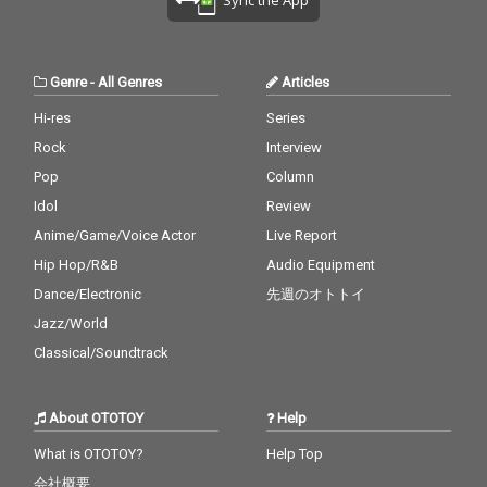
Genre
-
All Genres
Articles
Hi-res
Series
Rock
Interview
Pop
Column
Idol
Review
Anime/Game/Voice Actor
Live Report
Hip Hop/R&B
Audio Equipment
Dance/Electronic
先週のオトトイ
Jazz/World
Classical/Soundtrack
About OTOTOY
Help
What is OTOTOY?
Help Top
会社概要