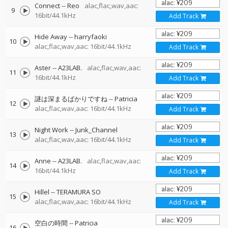
Connect
--
Reo
alac,flac,wav,aac:
9
16bit/44.1kHz
Add Track
Hide Away
--
harryfaoki
10
alac,flac,wav,aac: 16bit/44.1kHz
Add Track
Aster
--
A23LAB.
alac,flac,wav,aac:
11
16bit/44.1kHz
Add Track
謎は深まるばかりですね
--
Patricia
12
alac,flac,wav,aac: 16bit/44.1kHz
Add Track
Night Work
--
Junk_Channel
13
alac,flac,wav,aac: 16bit/44.1kHz
Add Track
Anne
--
A23LAB.
alac,flac,wav,aac:
14
16bit/44.1kHz
Add Track
Hillel
--
TERAMURA SO
15
alac,flac,wav,aac: 16bit/44.1kHz
Add Track
空白の時間
--
Patricia
16