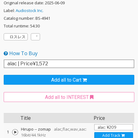
Original release date: 2025-06-09
Label:
Audiostock Inc.
Catalog number: BS-4941
Total runtime: 54:30
ロスレス
How To Buy
Add all to Cart
Add all to INTEREST
Title
Price
Hirupo
--
zomap
alac,flac,wav,aac:
1
16bit/44.1kHz
Add Track