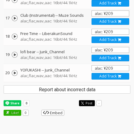
alac,flac,wav,aac: 16bit/44.1kHz
Add Track
Club (Instrumental)
--
Muze Sounds
17
alac,flac,wav,aac: 16bit/44.1kHz
Add Track
Free Time
--
LiberakunSound
18
alac,flac,wav,aac: 16bit/44.1kHz
Add Track
lofi bear
--
Junk_Channel
19
alac,flac,wav,aac: 16bit/44.1kHz
Add Track
YOFUKASHI
--
Junk_Channel
20
alac,flac,wav,aac: 16bit/44.1kHz
Add Track
Report about incorrect data
Post
-
Embed
Like!
0