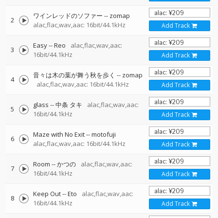
ワインレッドのソファー
--
zomap
2
alac,flac,wav,aac: 16bit/44.1kHz
Add Track
Easy
--
Reo
alac,flac,wav,aac:
3
16bit/44.1kHz
Add Track
音々は木の葉が舞う秋を歩く
--
zomap
4
alac,flac,wav,aac: 16bit/44.1kHz
Add Track
glass
--
中条 タキ
alac,flac,wav,aac:
5
16bit/44.1kHz
Add Track
Maze with No Exit
--
motofuji
6
alac,flac,wav,aac: 16bit/44.1kHz
Add Track
Room
--
かつの
alac,flac,wav,aac:
7
16bit/44.1kHz
Add Track
Keep Out
--
Eto
alac,flac,wav,aac:
8
16bit/44.1kHz
Add Track