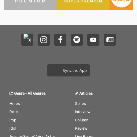
Sync the App
Genre
-
All Genres
Articles
Hi-res
Series
Rock
Interview
Pop
Column
Idol
Review
Anime/Game/Voice Actor
Live Report