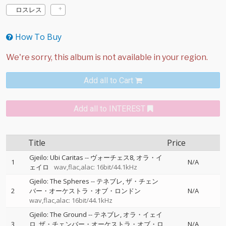
ロスレス
How To Buy
Add all to Cart
Add all to INTEREST
Title
Price
Gjeilo: Ubi Caritas
--
ヴォーチェス8
オラ・イ
1
N/A
ェイロ
wav,flac,alac: 16bit/44.1kHz
Gjeilo: The Spheres
--
テネブレ
ザ・チェン
2
バー・オーケストラ・オブ・ロンドン
N/A
wav,flac,alac: 16bit/44.1kHz
Gjeilo: The Ground
--
テネブレ
オラ・イェイ
3
ロ
ザ・チェンバー・オーケストラ・オブ・ロ
N/A