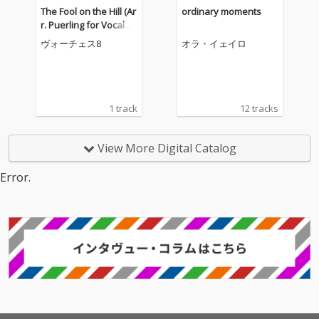
The Fool on the Hill (Ar
ordinary moments
r. Puerling for Vocal En
semble)
ヴォーチェス8
オラ・イェイロ
1 track
12 tracks
View More Digital Catalog
Error.