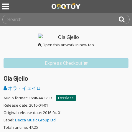
Open this artwork in new tab
Express Checkout
Ola Gjeilo
オラ・イェイロ
Audio format: 16bit/44.1kHz
Lossless
Release date: 2016-04-01
Original release date: 2016-04-01
Label:
Decca Music Group Ltd.
Total runtime: 47:25