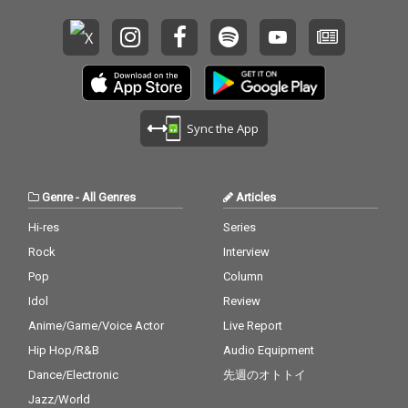
Sync the App
Genre
-
All Genres
Articles
Hi-res
Series
Rock
Interview
Pop
Column
Idol
Review
Anime/Game/Voice Actor
Live Report
Hip Hop/R&B
Audio Equipment
Dance/Electronic
先週のオトトイ
Jazz/World