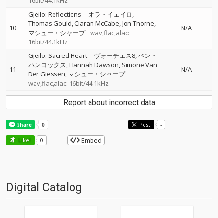
16bit/44.1kHz
Gjeilo: Reflections
--
オラ・イェイロ
Thomas Gould
Ciaran McCabe
Jon Thorne
10
N/A
マシュー・シャープ
wav,flac,alac:
16bit/44.1kHz
Gjeilo: Sacred Heart
--
ヴォーチェス8
ベン・
ハンコックス
Hannah Dawson
Simone Van
11
N/A
Der Giessen
マシュー・シャープ
wav,flac,alac: 16bit/44.1kHz
Report about incorrect data
Post
-
Embed
Like!
0
Digital Catalog