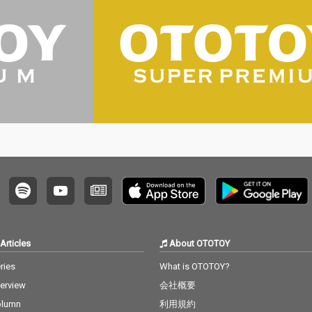
Articles
About OTOTOY
ries
What is OTOTOY?
terview
会社概要
olumn
利用規約