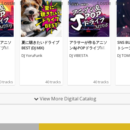
アニソ
夏に聴きたいドライブ
アラサーが作るアニソ
SNS BU
ブMIX1
BEST (DJ MIX)
ン&J-POPドライブMIX1
トシー
8 (DJ MIX)
曲MIX- (
DJ YoruFunk
DJ VIBESTA
DJ TOM
0 tracks
40 tracks
40 tracks
View More Digital Catalog