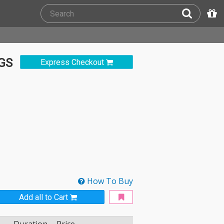
GS
Express Checkout
How To Buy
Add all to Cart