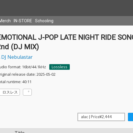
Merch
IN-STORE
Schooling
EMOTIONAL J-POP LATE NIGHT RIDE SON
2nd (DJ MIX)
DJ Nebulastar
udio format: 16bit/44.1kHz
Lossless
riginal release date: 2025-05-02
otal runtime: 40:11
ロスレス