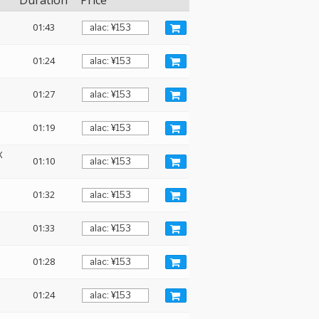
Duration
Price
01:43
01:24
01:27
01:19
X
01:10
01:32
01:33
01:28
01:24