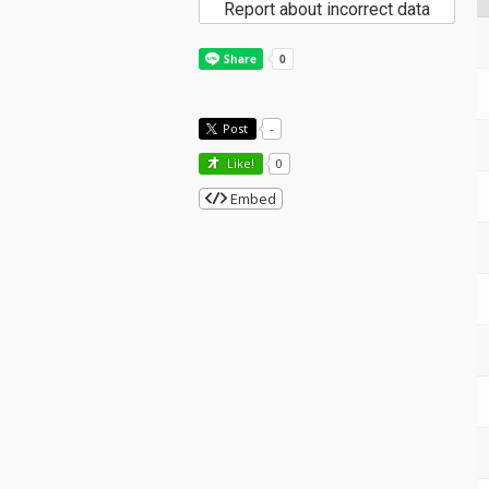
Report about incorrect data
Post
-
Like!
0
Embed