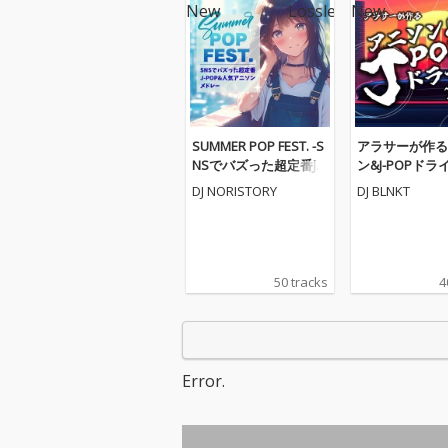
SUMMER POP FEST. -S
アラサーが作る
NSでバズった超定番J-P
ン&J-POPドライ
OP&人気アニソンメド
9 (DJ MIX)
DJ NORISTORY
DJ BLNKT
レー- (DJ MIX)
50 tracks
4
Error.