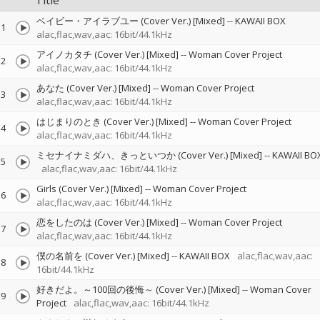
Title
ベイビー・アイラブユー (Cover Ver.) [Mixed]
--
KAWAII BOX
1
alac,flac,wav,aac: 16bit/44.1kHz
アイノカタチ (Cover Ver.) [Mixed]
--
Woman Cover Project
2
alac,flac,wav,aac: 16bit/44.1kHz
あなた (Cover Ver.) [Mixed]
--
Woman Cover Project
3
alac,flac,wav,aac: 16bit/44.1kHz
はじまりのとき (Cover Ver.) [Mixed]
--
Woman Cover Project
4
alac,flac,wav,aac: 16bit/44.1kHz
ミセナイナミダハ、きっといつか (Cover Ver.) [Mixed]
--
KAWAII BO
5
alac,flac,wav,aac: 16bit/44.1kHz
Girls (Cover Ver.) [Mixed]
--
Woman Cover Project
6
alac,flac,wav,aac: 16bit/44.1kHz
恋をしたのは (Cover Ver.) [Mixed]
--
Woman Cover Project
7
alac,flac,wav,aac: 16bit/44.1kHz
僕の名前を (Cover Ver.) [Mixed]
--
KAWAII BOX
alac,flac,wav,aac:
8
16bit/44.1kHz
好きだよ。～100回の後悔～ (Cover Ver.) [Mixed]
--
Woman Cover
9
Project
alac,flac,wav,aac: 16bit/44.1kHz