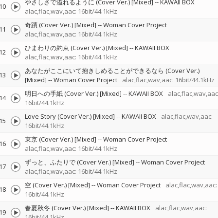
やさしさで溢れるように (Cover Ver.) [Mixed]
--
KAWAII BOX
10
alac,flac,wav,aac: 16bit/44.1kHz
奇蹟 (Cover Ver.) [Mixed]
--
Woman Cover Project
11
alac,flac,wav,aac: 16bit/44.1kHz
ひまわりの約束 (Cover Ver.) [Mixed]
--
KAWAII BOX
12
alac,flac,wav,aac: 16bit/44.1kHz
あなたがここにいて抱きしめることができるなら (Cover Ver.)
13
[Mixed]
--
Woman Cover Project
alac,flac,wav,aac: 16bit/44.1kHz
明日への手紙 (Cover Ver.) [Mixed]
--
KAWAII BOX
alac,flac,wav,aac
14
16bit/44.1kHz
Love Story (Cover Ver.) [Mixed]
--
KAWAII BOX
alac,flac,wav,aac:
15
16bit/44.1kHz
東京 (Cover Ver.) [Mixed]
--
Woman Cover Project
16
alac,flac,wav,aac: 16bit/44.1kHz
ずっと、ふたりで (Cover Ver.) [Mixed]
--
Woman Cover Project
17
alac,flac,wav,aac: 16bit/44.1kHz
空 (Cover Ver.) [Mixed]
--
Woman Cover Project
alac,flac,wav,aac:
18
16bit/44.1kHz
春夏秋冬 (Cover Ver.) [Mixed]
--
KAWAII BOX
alac,flac,wav,aac:
19
16bit/44.1kHz