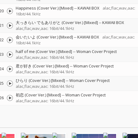
Happiness (Cover Ver.) [Mixed]
--
KAWAII BOX
alac,flac,wav,aac:
20
16bit/44.1kHz
大っきらい でもありがと (Cover Ver.) [Mixed]
--
KAWAII BOX
21
alac,flac,wav,aac: 16bit/44.1kHz
会いたいよ (Cover Ver.) [Mixed]
--
KAWAII BOX
alac,flac,wav,aac:
22
16bit/44.1kHz
half of me (Cover Ver.) [Mixed]
--
Woman Cover Project
23
alac,flac,wav,aac: 16bit/44.1kHz
君が好き (Cover Ver.) [Mixed]
--
Woman Cover Project
24
alac,flac,wav,aac: 16bit/44.1kHz
ひらり (Cover Ver.) [Mixed]
--
Woman Cover Project
25
alac,flac,wav,aac: 16bit/44.1kHz
初恋 (Cover Ver.) [Mixed]
--
Woman Cover Project
26
alac,flac,wav,aac: 16bit/44.1kHz