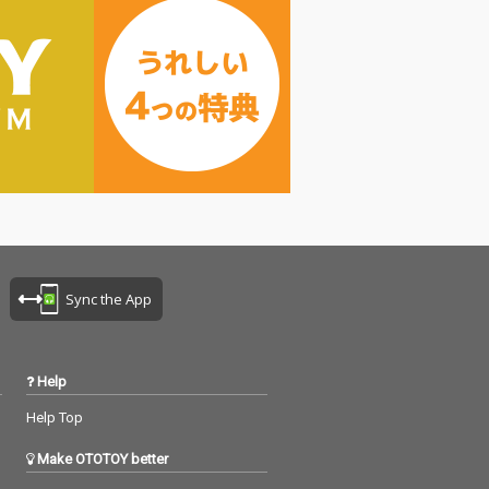
Sync the App
Help
Help Top
Make OTOTOY better