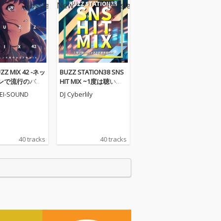
ZZ MIX 42 -ネッ
BUZZ STATION38 SNS
ンで流行のバズ
HIT MIX ~1度は聴いた
DJ MIX)
ことある定番楽曲MIX~
EI-SOUND
DJ Cyberlily
(DJ MIX)
40 tracks
40 tracks