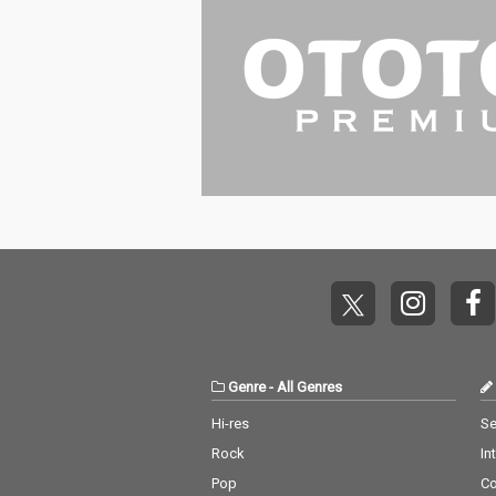
Genre
-
All Genres
Hi-res
Se
Rock
In
Pop
C