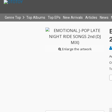
Genre Top
Top Albums
Top EPs
New Arrivals
Articles
News
Enlarge the artwork
A
O
T