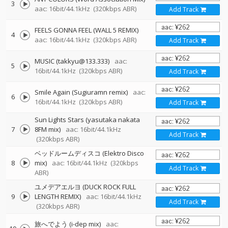
3
aac: 16bit/44.1kHz
(320kbps ABR)
Add Track
FEELS GONNA FEEL (WALL 5 REMIX)
4
aac: 16bit/44.1kHz
(320kbps ABR)
Add Track
MUSIC (takkyu@133.333)
aac:
5
16bit/44.1kHz
(320kbps ABR)
Add Track
Smile Again (Sugiuramn remix)
aac:
6
16bit/44.1kHz
(320kbps ABR)
Add Track
Sun Lights Stars (yasutaka nakata
7
8FM mix)
aac: 16bit/44.1kHz
Add Track
(320kbps ABR)
ベッドルームディスコ (Elektro Disco
8
mix)
aac: 16bit/44.1kHz
(320kbps
Add Track
ABR)
ユメデアエルヨ (DUCK ROCK FULL
9
LENGTH REMIX)
aac: 16bit/44.1kHz
Add Track
(320kbps ABR)
旅へでよう (i-dep mix)
aac: