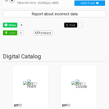
10
16bit/44.1kHz
(320kbps ABR)
Add Track
Report about incorrect data
Post
-
Embed
Like!
0
Digital Catalog
BFF♡
BFF♡