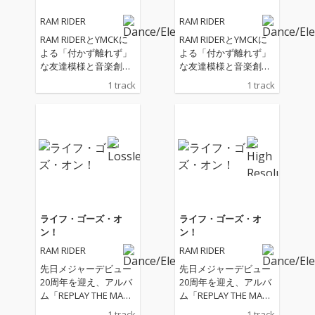
RAM RIDER
RAM RIDER
RAM RIDERとYMCKに
RAM RIDERとYMCKに
よる「付かず離れず」
よる「付かず離れず」
な友達模様と音楽創作
な友達模様と音楽創作
への愛情を込めた新し
への愛情を込めた新し
1 track
1 track
い形の「友情」ソン
い形の「友情」ソン
グ。YMCK 栗原みどり
グ。YMCK 栗原みどり
とRAM RIDERによるデ
とRAM RIDERによるデ
ュエットに加え、メン
ュエットに加え、メン
バー全員参加のコーラ
バー全員参加のコーラ
スワークにも注目！
スワークにも注目！
ライフ・ゴーズ・オ
ライフ・ゴーズ・オ
ン！
ン！
RAM RIDER
RAM RIDER
先日メジャーデビュー
先日メジャーデビュー
20周年を迎え、アルバ
20周年を迎え、アルバ
ム「REPLAY THE MAGI
ム「REPLAY THE MAGI
C」をリリース、そし
C」をリリース、そし
1 track
1 track