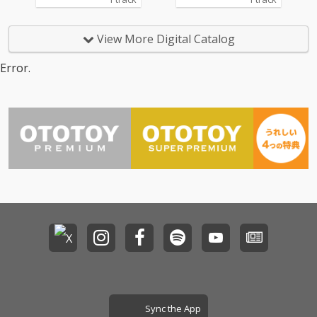
て同名のワンマンライ
て同名のワンマンライ
ブを成功させたRAM RI
ブを成功させたRAM RI
DERと、メンバーそれ
DERと、メンバーそれ
View More Digital Catalog
ぞれの所属バンドを集
ぞれの所属バンドを集
結させた「生誕50年記
結させた「生誕50年記
Error.
念祭」を開催し好評を
念祭」を開催し好評を
博したHONDALADY、
博したHONDALADY、
長年の交流のある2組
長年の交流のある2組
のユニットがツーマン
のユニットがツーマン
ライブ開催をきっかけ
ライブ開催をきっかけ
に初コラボ！「人生は
に初コラボ！「人生は
続く」をテーマにBPM
続く」をテーマにBPM
160のハードコアテク
160のハードコアテク
ノとポップスを融合さ
ノとポップスを融合さ
せた懐かしくも新しい
せた懐かしくも新しい
1曲をリリース！メイ
1曲をリリース！メイ
ントラックをRAM RIDE
ントラックをRAM RIDE
Rがプロデュースし、
Rがプロデュースし、
作詞、作曲をRAM RIDE
作詞、作曲をRAM RIDE
Rとマルが競作、ボー
Rとマルが競作、ボー
カルも2人が担当し
カルも2人が担当し
た。さらにHONDALAD
た。さらにHONDALAD
Y DieによるTB-303サウ
Y DieによるTB-303サウ
Sync the App
ンドやRAM RIDER LIVE
ンドやRAM RIDER LIVE