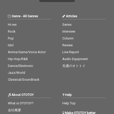
メンバーの藤枝暁によ
メンバーの藤枝暁によ
るギターもレコーディ
るギターもレコーディ
ング。アナログシン
ング。アナログシン
Genre
-
All Genres
Articles
セ、サンプラー、ギタ
セ、サンプラー、ギタ
ーのごった煮サウンド
ーのごった煮サウンド
Hi-res
Series
は必聴です！
は必聴です！
Rock
Interview
Pop
Column
Idol
Review
Anime/Game/Voice Actor
Live Report
Hip Hop/R&B
Audio Equipment
Dance/Electronic
先週のオトトイ
Jazz/World
Classical/Soundtrack
About OTOTOY
Help
What is OTOTOY?
Help Top
会社概要
Make OTOTOY better