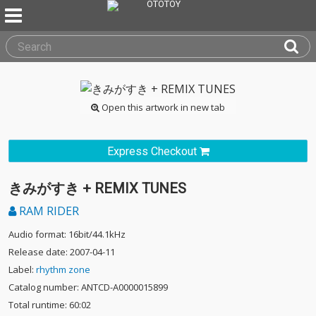
Open this artwork in new tab
Express Checkout
きみがすき + REMIX TUNES
RAM RIDER
Audio format: 16bit/44.1kHz
Release date: 2007-04-11
Label:
rhythm zone
Catalog number: ANTCD-A0000015899
Total runtime: 60:02