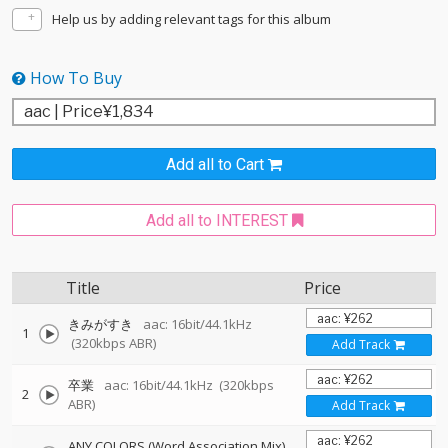
Help us by adding relevant tags for this album
How To Buy
Add all to Cart
Add all to INTEREST
Title
Price
きみがすき
aac: 16bit/44.1kHz
1
(320kbps ABR)
Add Track
卒業
aac: 16bit/44.1kHz
(320kbps
2
ABR)
Add Track
ANY COLORS (Word Association Mix)