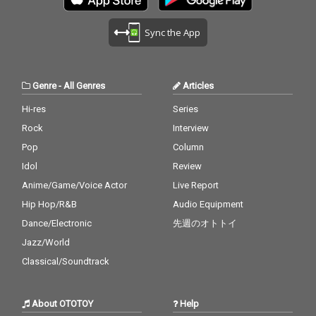
Sync the App
Genre
-
All Genres
Articles
Hi-res
Series
Rock
Interview
Pop
Column
Idol
Review
Anime/Game/Voice Actor
Live Report
Hip Hop/R&B
Audio Equipment
Dance/Electronic
先週のオトトイ
Jazz/World
Classical/Soundtrack
About OTOTOY
Help