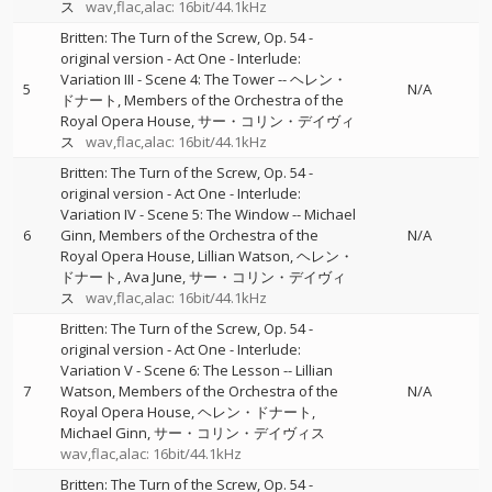
ス
wav,flac,alac: 16bit/44.1kHz
Britten: The Turn of the Screw, Op. 54 -
original version - Act One - Interlude:
Variation III - Scene 4: The Tower
--
ヘレン・
5
N/A
ドナート
Members of the Orchestra of the
Royal Opera House
サー・コリン・デイヴィ
ス
wav,flac,alac: 16bit/44.1kHz
Britten: The Turn of the Screw, Op. 54 -
original version - Act One - Interlude:
Variation IV - Scene 5: The Window
--
Michael
6
Ginn
Members of the Orchestra of the
N/A
Royal Opera House
Lillian Watson
ヘレン・
ドナート
Ava June
サー・コリン・デイヴィ
ス
wav,flac,alac: 16bit/44.1kHz
Britten: The Turn of the Screw, Op. 54 -
original version - Act One - Interlude:
Variation V - Scene 6: The Lesson
--
Lillian
7
Watson
Members of the Orchestra of the
N/A
Royal Opera House
ヘレン・ドナート
Michael Ginn
サー・コリン・デイヴィス
wav,flac,alac: 16bit/44.1kHz
Britten: The Turn of the Screw, Op. 54 -