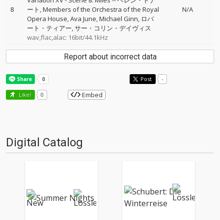
Variation XV - Scene 8: Miles
--
ヘレン・ドナ
8
ート
Members of the Orchestra of the Royal
N/A
Opera House
Ava June
Michael Ginn
ロバ
ート・ティアー
サー・コリン・デイヴィス
wav,flac,alac: 16bit/44.1kHz
Report about incorrect data
Post
-
Embed
Like!
0
Digital Catalog