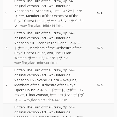
Britten: The Turn of the Screw, Op. 54 -
original version - Act Two - Interlude:
Variation XII - Scene 5: Quint
--
ロバート・テ
5
N/A
ィアー
Members of the Orchestra of the
Royal Opera House
サー・コリン・デイヴィ
ス
wav,flac,alac: 16bit/44.1kHz
Britten: The Turn of the Screw, Op. 54 -
original version - Act Two - Interlude:
Variation XIII - Scene 6: The Piano
--
ヘレン・
6
ドナート
Members of the Orchestra of the
N/A
Royal Opera House
Ava June
Lillian
Watson
サー・コリン・デイヴィス
wav,flac,alac: 16bit/44.1kHz
Britten: The Turn of the Screw, Op. 54 -
original version - Act Two - Interlude:
Variation XIV - Scene 7: Flora
--
Ava June
7
Members of the Orchestra of the Royal
N/A
Opera House
ヘレン・ドナート
ヒザー・ハ
ーパー
Lillian Watson
サー・コリン・デイヴ
ィス
wav,flac,alac: 16bit/44.1kHz
Britten: The Turn of the Screw, Op. 54 -
original version - Act Two - Interlude: