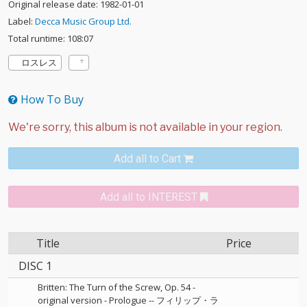
Original release date: 1982-01-01
Label:
Decca Music Group Ltd.
Total runtime: 108:07
ロスレス
How To Buy
Add all to Cart
Add all to INTEREST
Title
Price
DISC 1
Britten: The Turn of the Screw, Op. 54 -
original version - Prologue
--
フィリップ・ラ