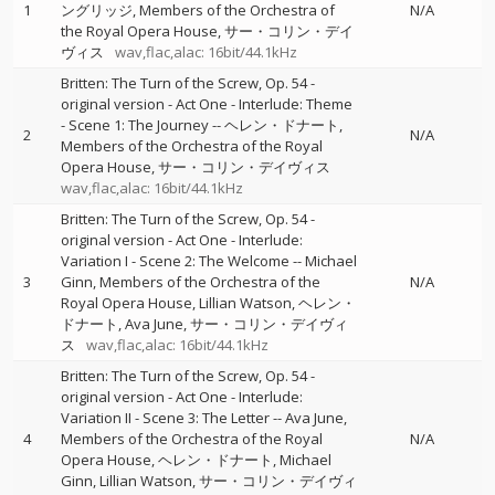
1
ングリッジ
Members of the Orchestra of
N/A
the Royal Opera House
サー・コリン・デイ
ヴィス
wav,flac,alac: 16bit/44.1kHz
Britten: The Turn of the Screw, Op. 54 -
original version - Act One - Interlude: Theme
- Scene 1: The Journey
--
ヘレン・ドナート
2
N/A
Members of the Orchestra of the Royal
Opera House
サー・コリン・デイヴィス
wav,flac,alac: 16bit/44.1kHz
Britten: The Turn of the Screw, Op. 54 -
original version - Act One - Interlude:
Variation I - Scene 2: The Welcome
--
Michael
3
Ginn
Members of the Orchestra of the
N/A
Royal Opera House
Lillian Watson
ヘレン・
ドナート
Ava June
サー・コリン・デイヴィ
ス
wav,flac,alac: 16bit/44.1kHz
Britten: The Turn of the Screw, Op. 54 -
original version - Act One - Interlude:
Variation II - Scene 3: The Letter
--
Ava June
4
Members of the Orchestra of the Royal
N/A
Opera House
ヘレン・ドナート
Michael
Ginn
Lillian Watson
サー・コリン・デイヴィ