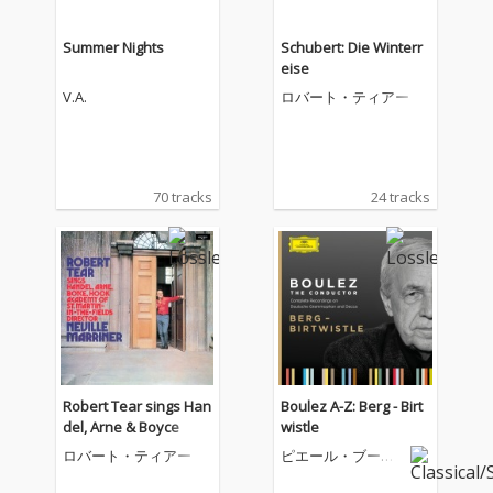
Summer Nights
Schubert: Die Winterr
eise
V.A.
ロバート・ティアー
70 tracks
24 tracks
Robert Tear sings Han
Boulez A-Z: Berg - Birt
del, Arne & Boyce
wistle
ロバート・ティアー
ピエール・ブーレ
ーズ