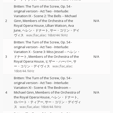
Britten: The Turn of the Screw, Op. 54 -
original version - Act Two - Interlude:
Variation IX - Scene 2: The Bells
--
Michael
2
Ginn
Members of the Orchestra of the
N/A
Royal Opera House
Lillian Watson
Ava
June
ヘレン・ドナート
サー・コリン・デイ
ヴィス
wav,flac,alac: 16bit/44.1kHz
Britten: The Turn of the Screw, Op. 54 -
original version - Act Two - Interlude:
Variation X - Scene 3: Miss Jessel
--
ヘレン・
3
ドナート
Members of the Orchestra of the
N/A
Royal Opera House
ヒザー・ハーパー
サ
ー・コリン・デイヴィス
wav,flac,alac:
16bit/44.1kHz
Britten: The Turn of the Screw, Op. 54 -
original version - Act Two - Interlude:
Variation XI - Scene 4: The Bedroom
--
4
Michael Ginn
Members of the Orchestra of
N/A
the Royal Opera House
ヘレン・ドナート
ロバート・ティアー
サー・コリン・デイヴィ
ス
wav,flac,alac: 16bit/44.1kHz