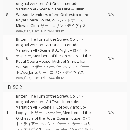
original version - Act One - Interlude:
Variation VI - Scene 7: The Lake
--
Lillian
8
Watson
Members of the Orchestra of the
N/A
Royal Opera House
ヘレン・ドナート
Michael Ginn
サー・コリン・デイヴィス
wav,flac,alac: 16bit/44.1kHz
Britten: The Turn of the Screw, Op. 54 -
original version - Act One - Interlude:
Variation VII - Scene 8: At Night
--
ロバート・
ティアー
Members of the Orchestra of the
9
N/A
Royal Opera House
Michael Ginn
Lillian
Watson
ヒザー・ハーパー
ヘレン・ドナー
ト
Ava June
サー・コリン・デイヴィス
wav,flac,alac: 16bit/44.1kHz
DISC 2
Britten: The Turn of the Screw, Op. 54 -
original version - Act Two - Interlude:
Variation VIII - Scene 1: Colloquy and So-
1
lioquy
--
ヒザー・ハーパー
Members of the
N/A
Orchestra of the Royal Opera House
ロバー
ト・ティアー
ヘレン・ドナート
サー・コリ
ン・デイヴィス
wav,flac,alac: 16bit/44.1kHz