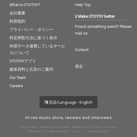
What is OTOTOY?
Help Top
会社概要
Make OTOTOY better
利用規約
Found something weird? Please
プライバシー・ポリシー
mail us
特定商取引法に基づく表示
外部データ連携しているサービ
Contact
スについて
OTOTOYアプリ
退会
媒体資料と広告のご案内
Our Team
Careers
言語/Language - English
Hi-res music store, reviews and interviews
許諾 JASRAC: 9008872001Y30005, 9008872005Y37019 / NexTone:
ID000000232, ID000000233 / エルマーク: RIAJ80023001