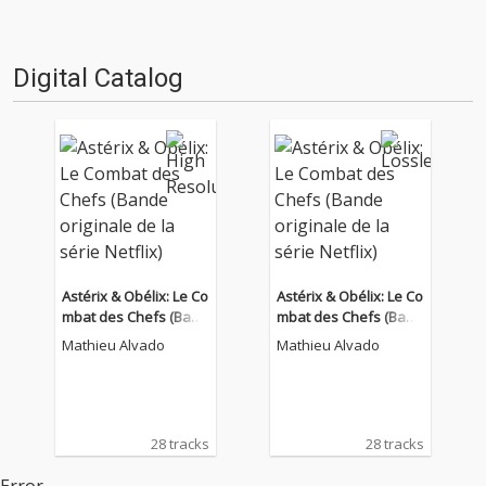
Digital Catalog
Astérix & Obélix: Le Co
Astérix & Obélix: Le Co
mbat des Chefs (Band
mbat des Chefs (Band
e originale de la série
e originale de la série
Mathieu Alvado
Mathieu Alvado
Netflix)
Netflix)
28 tracks
28 tracks