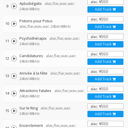
Aplusbégalix
alac,flac,wav,aac:
9
24bit/48kHz
Add Track
Potions pour Potus
10
alac,flac,wav,aac: 24bit/48kHz
Add Track
Psychothérapix
alac,flac,wav,aac:
11
24bit/48kHz
Add Track
Candidatures
alac,flac,wav,aac:
12
24bit/48kHz
Add Track
Arrivée à la Fête
alac,flac,wav,aac:
13
24bit/48kHz
Add Track
Attractions Fatales
alac,flac,wav,aac:
14
24bit/48kHz
Add Track
Sur le Ring
alac,flac,wav,aac:
15
24bit/48kHz
Add Track
Encerclement
alac,flac,wav,aac: