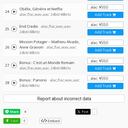
Obélix, Générix et Netflix
24
alac,flac,wav,aac: 24bit/48kHz
Add Track
End Credix
alac,flac,wav,aac:
25
24bit/48kHz
Add Track
Mission Potager
--
Mathieu Alvado
26
Anne Gravoin
alac,flac,wav,aac:
Add Track
24bit/48kHz
Bonus : C'est un Monde Romain
27
alac,flac,wav,aac: 24bit/48kHz
Add Track
Bonus : Panono
alac,flac,wav,aac:
28
24bit/48kHz
Add Track
Report about incorrect data
Post
-
Embed
Like!
0