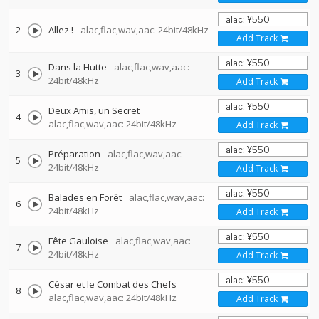
2
Allez !
alac,flac,wav,aac: 24bit/48kHz
Add Track
Dans la Hutte
alac,flac,wav,aac:
3
24bit/48kHz
Add Track
Deux Amis, un Secret
4
alac,flac,wav,aac: 24bit/48kHz
Add Track
Préparation
alac,flac,wav,aac:
5
24bit/48kHz
Add Track
Balades en Forêt
alac,flac,wav,aac:
6
24bit/48kHz
Add Track
Fête Gauloise
alac,flac,wav,aac:
7
24bit/48kHz
Add Track
César et le Combat des Chefs
8
alac,flac,wav,aac: 24bit/48kHz
Add Track