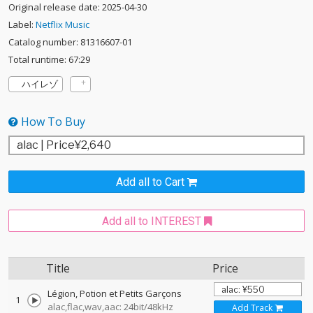
Original release date: 2025-04-30
Label:
Netflix Music
Catalog number: 81316607-01
Total runtime: 67:29
ハイレゾ
How To Buy
Add all to Cart
Add all to INTEREST
Title
Price
Légion, Potion et Petits Garçons
1
alac,flac,wav,aac: 24bit/48kHz
Add Track