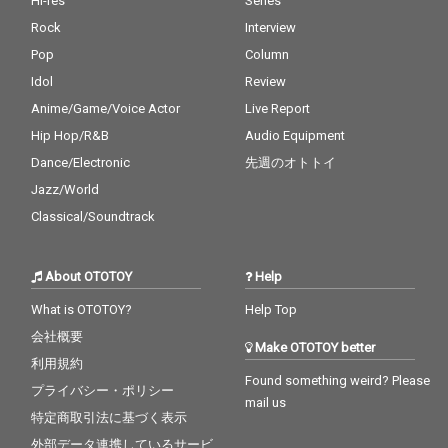
Hi-res
Series
Rock
Interview
Pop
Column
Idol
Review
Anime/Game/Voice Actor
Live Report
Hip Hop/R&B
Audio Equipment
Dance/Electronic
先週のオトトイ
Jazz/World
Classical/Soundtrack
About OTOTOY
Help
What is OTOTOY?
Help Top
会社概要
Make OTOTOY better
利用規約
Found something weird? Please
プライバシー・ポリシー
mail us
特定商取引法に基づく表示
外部データ連携しているサービ