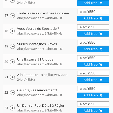
16
24bit/48kHz
Add Track
Toute la Gaule n'est pas Occupée
17
alac,flac,wav,aac: 24bit/48kHz
Add Track
Vous Voulez du Spectacle ?
18
alac,flac,wav,aac: 24bit/48kHz
Add Track
Sur les Montagnes Slaves
19
alac,flac,wav,aac: 24bit/48kHz
Add Track
Une Bagarre à l'Antique
20
alac,flac,wav,aac: 24bit/48kHz
Add Track
À la Catapulte
alac,flac,wav,aac:
21
24bit/48kHz
Add Track
Gaulois, Rassemblement !
22
alac,flac,wav,aac: 24bit/48kHz
Add Track
Un Dernier Petit Détail à Régler
23
alac,flac,wav,aac: 24bit/48kHz
Add Track